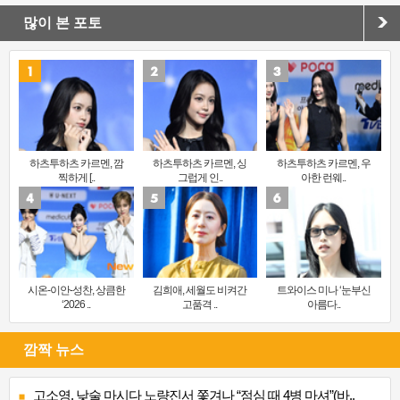
많이 본 포토
하츠투하츠 카르멘, 깜
하츠투하츠 카르멘, 싱
하츠투하츠 카르멘, 우
찍하게 [..
그럽게 인..
아한 런웨..
시온-이안-성찬, 상큼한
김희애, 세월도 비켜간
트와이스 미나 ‘눈부신
‘2026 ..
고품격 ..
아름다..
깜짝 뉴스
고소영, 낮술 마시다 노량진서 쫓겨나 “점심 때 4병 마셔”(바..