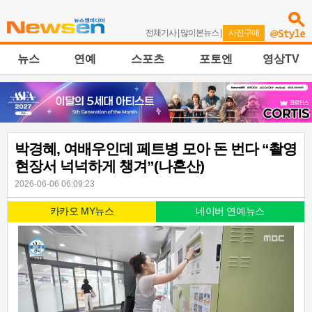
전체기사
|
많이본뉴스
|
사진구매
뉴스
연예
스포츠
포토엔
영상TV
박경혜, 여배우인데 페트병 모아 돈 번다 “촬영
현장서 넉넉하게 챙겨”(나혼산)
2026-06-06 06:09:23
카카오 MY뉴스
네이버 연예뉴스