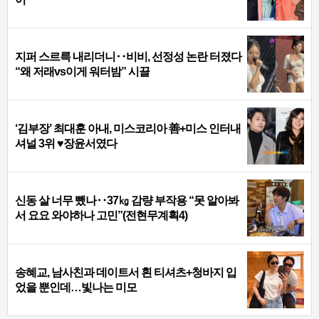
지퍼 스르륵 내리더니‥비비, 선정성 논란 터졌다
“왜 저래vs이게 워터밤” 시끌
‘김부장’ 최대훈 아내, 미스코리아 善+미스 인터내
셔널 3위 ♥장윤서였다
신동 살 너무 뺐나‥37㎏ 감량 부작용 “못 알아봐
서 요요 와야하나 고민”(전현무계획4)
송혜교, 남사친과 데이트서 흰 티셔츠+청바지 입
었을 뿐인데…빛나는 미모