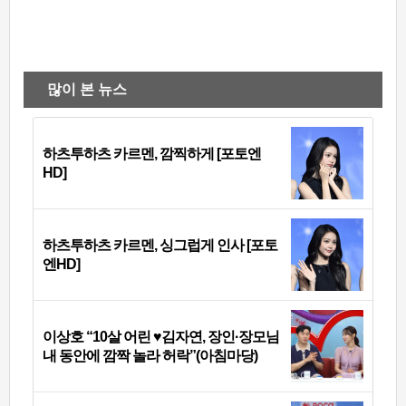
많이 본 뉴스
하츠투하츠 카르멘, 깜찍하게 [포토엔
HD]
하츠투하츠 카르멘, 싱그럽게 인사 [포토
엔HD]
이상호 “10살 어린 ♥김자연, 장인·장모님
내 동안에 깜짝 놀라 허락”(아침마당)