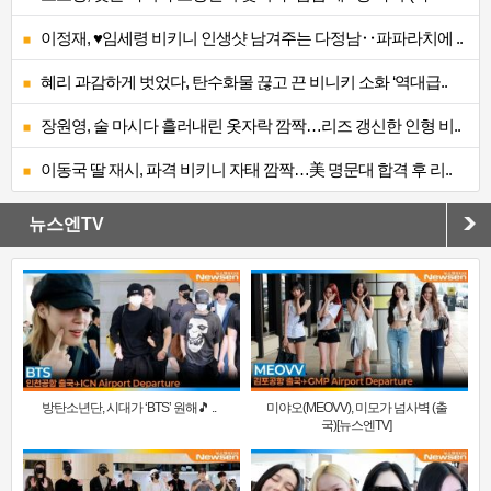
이정재, ♥임세령 비키니 인생샷 남겨주는 다정남‥파파라치에 ..
혜리 과감하게 벗었다, 탄수화물 끊고 끈 비니키 소화 ‘역대급..
장원영, 술 마시다 흘러내린 옷자락 깜짝…리즈 갱신한 인형 비..
이동국 딸 재시, 파격 비키니 자태 깜짝…美 명문대 합격 후 리..
뉴스엔TV
방탄소년단, 시대가 ‘BTS’ 원해🎵 ..
미야오(MEOVV), 미모가 넘사벽 (출
국)[뉴스엔TV]