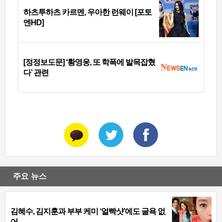
하츠투하츠 카르멘, 우아한 런웨이 [포토
엔HD]
[정정보도문] ‘황영웅, 또 학폭에 발목잡혔
다’ 관련
주요 뉴스
김혜수, 김지훈과 부부 케미 ‘얼빡샷’에도 굴욕 없
어