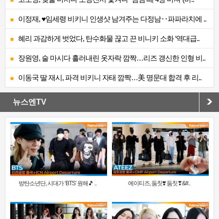
이정재, ♥임세령 비키니 인생샷 남겨주는 다정남‥파파라치에 ..
혜리 과감하게 벗었다, 탄수화물 끊고 끈 비니키 소화 ‘역대급..
장원영, 술 마시다 흘러내린 옷자락 깜짝…리즈 갱신한 인형 비..
이동국 딸 재시, 파격 비키니 자태 깜짝…美 명문대 합격 후 리..
뉴스엔TV
방탄소년단, 시대가 ‘BTS’ 원해🎵 ..
에이티즈, 둠칫❣️ 둠칫❣&#..