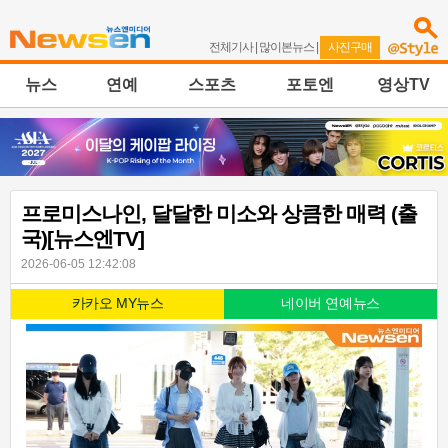
전체기사
|
많이본뉴스
|
사진구매
뉴스
연예
스포츠
포토엔
영상TV
프로미스나인, 달달한 미소와 상큼한 매력 (출
국)[뉴스엔TV]
2026-06-05 12:42:08
카카오 MY뉴스
네이버 연예뉴스