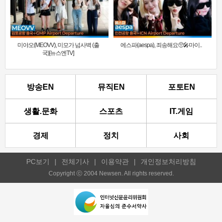
미야오(MEOVV), 미모가 넘사벽 (출
에스파(aespa), 죄송해요🥺🎤마이..
국)[뉴스엔TV]
방송EN
뮤직EN
포토EN
생활.문화
스포츠
IT.게임
경제
정치
사회
PC보기
|
전체기사
|
이용약관
|
개인정보처리방침
Copyright ⓒ 2004 Newsen. All rights reserved.