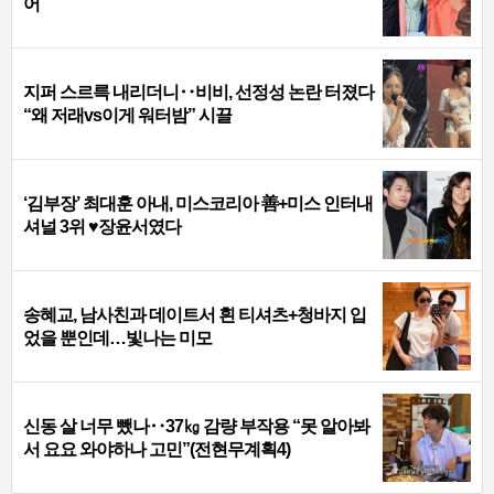
어
지퍼 스르륵 내리더니‥비비, 선정성 논란 터졌다
“왜 저래vs이게 워터밤” 시끌
‘김부장’ 최대훈 아내, 미스코리아 善+미스 인터내
셔널 3위 ♥장윤서였다
송혜교, 남사친과 데이트서 흰 티셔츠+청바지 입
었을 뿐인데…빛나는 미모
신동 살 너무 뺐나‥37㎏ 감량 부작용 “못 알아봐
서 요요 와야하나 고민”(전현무계획4)