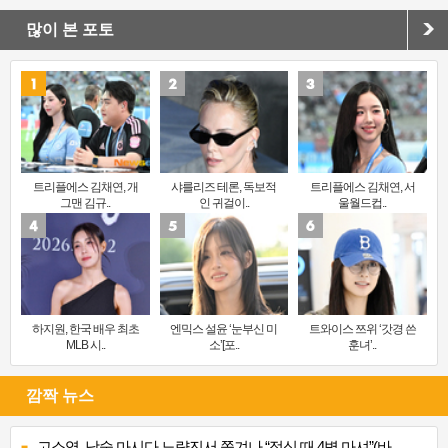
많이 본 포토
트리플에스 김채연, 개
샤를리즈 테론, 독보적
트리플에스 김채연, 서
그맨 김규..
인 귀걸이..
울월드컵..
하지원, 한국 배우 최초
엔믹스 설윤 ‘눈부신 미
트와이스 쯔위 ‘갓경 쓴
MLB 시..
소’[포..
훈녀’..
깜짝 뉴스
고소영, 낮술 마시다 노량진서 쫓겨나 “점심 때 4병 마셔”(바..