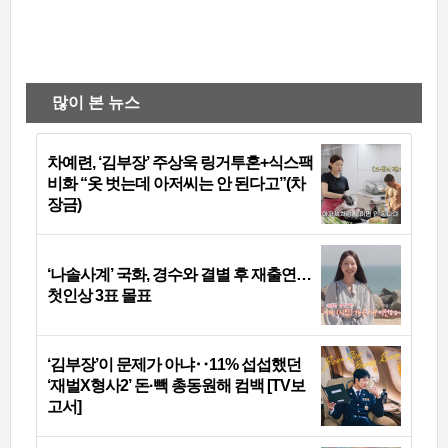
많이 본 뉴스
차예련, ‘김부장’ 주상욱 링거투혼+식스팩
비화 “옷 벗는데 아저씨는 안 된다고”(차
장금)
‘나솔사계’ 국화, 경수와 결별 후 재출연…
첫인상 3표 몰표
‘김부장’이 문제가 아냐‥11% 섭섭했던
‘재벌X형사2’ 돈·빽 총동원해 컴백 [TV보
고서]