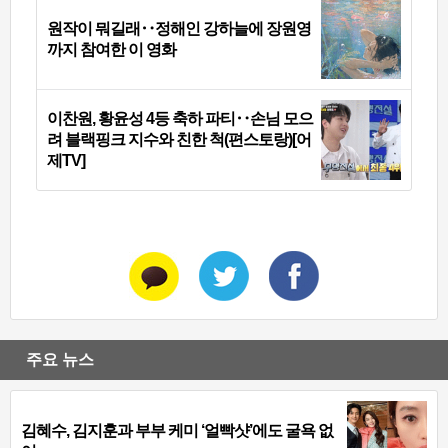
원작이 뭐길래‥정해인 강하늘에 장원영
까지 참여한 이 영화
이찬원, 황윤성 4등 축하 파티‥손님 모으
려 블랙핑크 지수와 친한 척(편스토랑)[어
제TV]
주요 뉴스
김혜수, 김지훈과 부부 케미 ‘얼빡샷’에도 굴욕 없