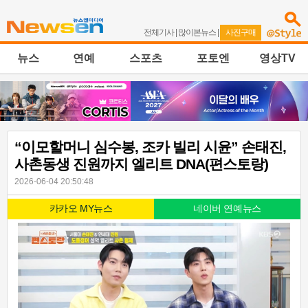
전체기사
|
많이본뉴스
|
사진구매
뉴스
연예
스포츠
포토엔
영상TV
“이모할머니 심수봉, 조카 빌리 시윤” 손태진,
사촌동생 진원까지 엘리트 DNA(편스토랑)
2026-06-04 20:50:48
카카오 MY뉴스
네이버 연예뉴스