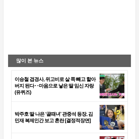
많이 본 뉴스
이승철 겹경사, 위고비로 살 쪽 빼고 할아
버지 된다‥마음으로 낳은 딸 임신 자랑
(유퀴즈)
박주호 딸 나은 ‘골때녀’ 관중석 등장, 김
민재 복제인간 보고 혼란 [결정적장면]