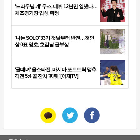
‘드라우닝 걔’ 우즈, 데뷔 12년만 일냈다…
체조경기장 입성 확정
‘나는 SOLO’ 33기 첫날부터 반전…첫인
상 0표 영호, 호감남 급부상
‘골때녀’ 올스타전, 마시마 포트트릭 맹추
격전 5:4 골 잔치 ‘짜릿’ [어제TV]