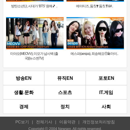
방탄소년단, 시대가 ‘BTS’ 원해🎵 ..
에이티즈, 둠칫❣️ 둠칫❣&#..
미야오(MEOVV), 미모가 넘사벽 (출
에스파(aespa), 죄송해요🥺🎤마이..
국)[뉴스엔TV]
방송EN
뮤직EN
포토EN
생활.문화
스포츠
IT.게임
경제
정치
사회
PC보기
|
전체기사
|
이용약관
|
개인정보처리방침
Copyright ⓒ 2004 Newsen. All rights reserved.