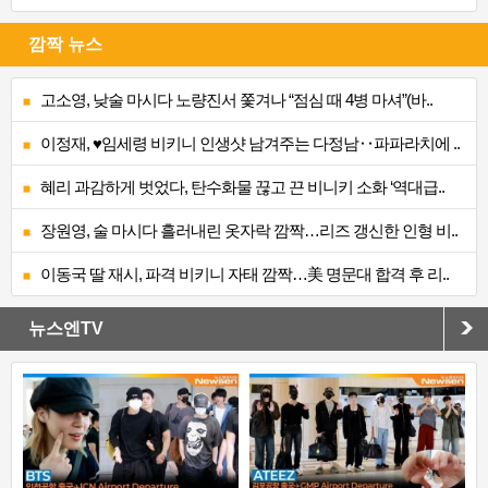
깜짝 뉴스
고소영, 낮술 마시다 노량진서 쫓겨나 “점심 때 4병 마셔”(바..
이정재, ♥임세령 비키니 인생샷 남겨주는 다정남‥파파라치에 ..
혜리 과감하게 벗었다, 탄수화물 끊고 끈 비니키 소화 ‘역대급..
장원영, 술 마시다 흘러내린 옷자락 깜짝…리즈 갱신한 인형 비..
이동국 딸 재시, 파격 비키니 자태 깜짝…美 명문대 합격 후 리..
뉴스엔TV