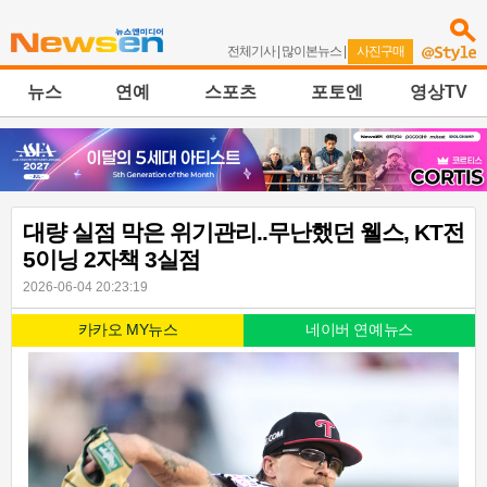
전체기사
|
많이본뉴스
|
사진구매
뉴스
연예
스포츠
포토엔
영상TV
대량 실점 막은 위기관리..무난했던 웰스, KT전
5이닝 2자책 3실점
2026-06-04 20:23:19
카카오 MY뉴스
네이버 연예뉴스