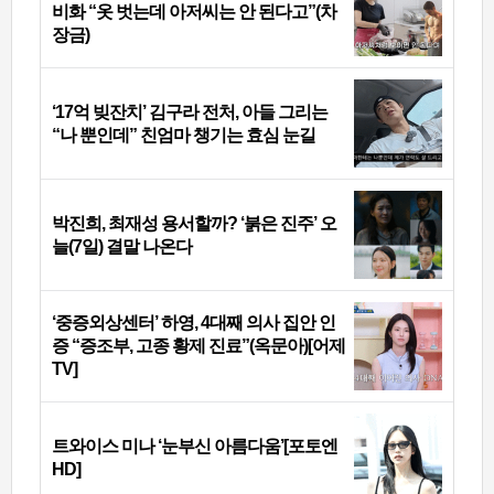
비화 “옷 벗는데 아저씨는 안 된다고”(차
장금)
‘17억 빚잔치’ 김구라 전처, 아들 그리는
“나 뿐인데” 친엄마 챙기는 효심 눈길
박진희, 최재성 용서할까? ‘붉은 진주’ 오
늘(7일) 결말 나온다
‘중증외상센터’ 하영, 4대째 의사 집안 인
증 “증조부, 고종 황제 진료”(옥문아)[어제
TV]
트와이스 미나 ‘눈부신 아름다움’[포토엔
HD]