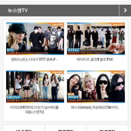
뉴스엔TV
방탄소년단, 시대가 ‘BTS’ 원해🎵 ..
에이티즈, 둠칫❣️ 둠칫❣&#..
미야오(MEOVV), 미모가 넘사벽 (출
에스파(aespa), 죄송해요🥺🎤마이..
국)[뉴스엔TV]