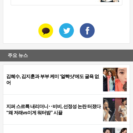
주요 뉴스
김혜수, 김지훈과 부부 케미 ‘얼빡샷’에도 굴욕 없
어
지퍼 스르륵 내리더니‥비비, 선정성 논란 터졌다
“왜 저래vs이게 워터밤” 시끌