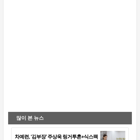
많이 본 뉴스
차예련, ‘김부장’ 주상욱 링거투혼+식스팩