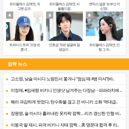
트리플에스 김채연, 개
트리플에스 김채연, 서
엔믹스 설윤 ‘눈부신 미
그맨 김규..
울월드컵..
소’[포..
트와이스 쯔위 ‘갓경 쓴
안효섭 ‘작은 얼굴에 잘
트리플에스 김채연, 인
훈녀’..
생김이 ..
형 그 자..
깜짝 뉴스
고소영, 낮술 마시다 노량진서 쫓겨나 “점심 때 4병 마셔”(바..
이정재, ♥임세령 비키니 인생샷 남겨주는 다정남‥파파라치에 ..
혜리 과감하게 벗었다, 탄수화물 끊고 끈 비니키 소화 ‘역대급..
장원영, 술 마시다 흘러내린 옷자락 깜짝…리즈 갱신한 인형 비..
이동국 딸 재시, 파격 비키니 자태 깜짝…美 명문대 합격 후 리..