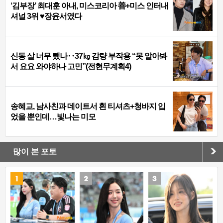
‘김부장’ 최대훈 아내, 미스코리아 善+미스 인터내
셔널 3위 ♥장윤서였다
신동 살 너무 뺐나‥37㎏ 감량 부작용 “못 알아봐
서 요요 와야하나 고민”(전현무계획4)
송혜교, 남사친과 데이트서 흰 티셔츠+청바지 입
었을 뿐인데…빛나는 미모
많이 본 포토