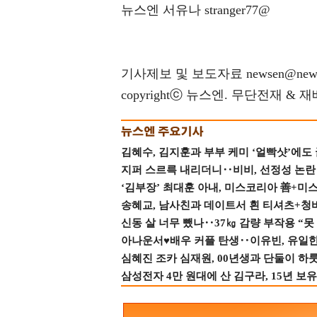
뉴스엔 서유나 stranger77@
기사제보 및 보도자료 newsen@news
copyrightⓒ 뉴스엔. 무단전재 & 
김혜수, 김지훈과 부부 케미 ‘얼빡샷’에도
지퍼 스르륵 내리더니‥비비, 선정성 논란 터
‘김부장’ 최대훈 아내, 미스코리아 善+미
송혜교, 남사친과 데이트서 흰 티셔츠+청
신동 살 너무 뺐나‥37㎏ 감량 부작용 “못
아나운서♥배우 커플 탄생‥이유빈, 유일한 최
심혜진 조카 심재원, 00년생과 단둘이 하룻밤
삼성전자 4만 원대에 산 김구라, 15년 보유