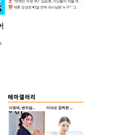
“연예인 걱정 NO” 김승현, 가난팔이 악플 억울할만‥아내+딸과 日 여행
재혼 강성연 ♥2살 연하 의사남편 누구? ‘그알’ 자문의에 훈남 비주얼 초엘리트 스펙 [종합]
어
5
이영애, 변치않...
미야오 깜찍한 ...