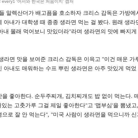
C every1 ‘어서와 한국은 처음이지’ 캡처
 아들 알렉산더가 배고픔을 호소하자 크리스 감독은 가방에
제 아내가 대학생 때 종종 생라면 먹는 걸 봤다. 원래 생라
데 아내 몰래 먹어보니 맛있더라"라며 생라면의 맛에 빠지게
생라면 맛을 보여준 크리스 감독은 이윽고 "이건 매운 가
인 아내도 매워하는 수프 뿌린 생라면은 아주 맛있게 먹었
맛을 좋아한다. 순두주찌개, 김치찌개도 밥 없이 먹는다. 
어있는 고춧가루 그걸 제일 좋아한다"고 '맵부심'을 뽐냈고
생으로 잘 안 먹는다", "미국 사람이 생라면을 먹으니까 