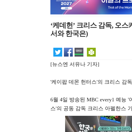
‘케데헌’ 크리스 감독, 오스
서와 한국은)
[뉴스엔 서유나 기자]
'케이팝 데몬 헌터스'의 크리스 감
6월 4일 방송된 MBC every1 예
스'의 공동 감독 크리스 아펠한스 가