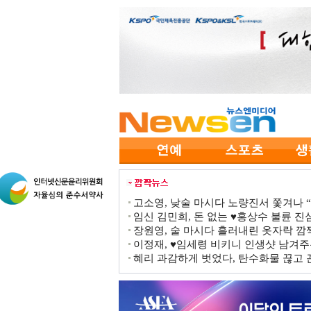
고소영, 낮술 마시다 노량진서 쫓겨나 “점
임신 김민희, 돈 없는 ♥홍상수 불륜 진심
장원영, 술 마시다 흘러내린 옷자락 
이정재, ♥임세령 비키니 인생샷 남겨주
혜리 과감하게 벗었다, 탄수화물 끊고 끈