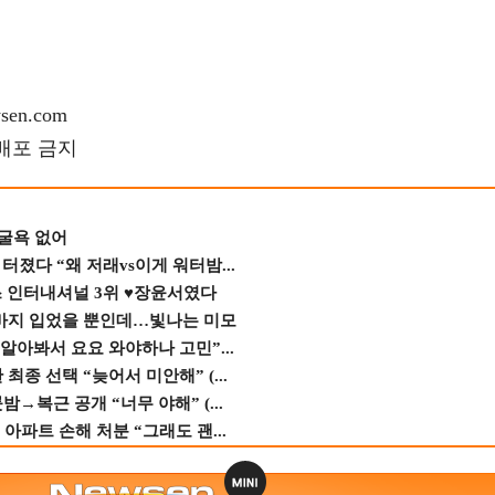
en.com
재배포 금지
 굴욕 없어
졌다 “왜 저래vs이게 워터밤...
스 인터내셔널 3위 ♥장윤서였다
바지 입었을 뿐인데…빛나는 미모
 알아봐서 요요 와야하나 고민”...
종 선택 “늦어서 미안해” (...
→복근 공개 “너무 야해” (...
 아파트 손해 처분 “그래도 괜...