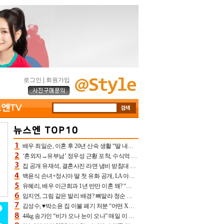
로그인
|
회원가입
배우 최일순, 이혼 후 20년 산속 생활 “딸 내가 버렸다고 원망‥맘 아파”(특종)[어제TV]
‘혼외자→유부남’ 정우성 근황 포착, 수식억 해킹 피해 후배 만났다 “존경하는”
집 공개 유재석, 결혼사진 라면 냄비 받침대 되고 분노‥가족사진도 피해(놀뭐)[어제TV]
백윤식 손녀+정시아 딸 첫 유화 공개, LA 아트쇼→서울국제조각페스타 작가다운 수준급 실력
유혜리, 배우 이근희과 1년 반만 이혼 왜? “식칼 꽂고 의자 던져” 충격 폭로(특종)[어제TV]
임지연, 그림 같은 발리 배경? 뼈말라 청순 비키니 핏에 상대 안 되네
김성수, ♥박소윤 집 이불 폐기 처분 “어떤 X이랑 썼을지 몰라” 질투(신랑수업2)[어제TV]
44kg 송가인 “비가 오나 눈이 오나” 매일 이 운동, 허벅지 근육량 상승+체지방 감소