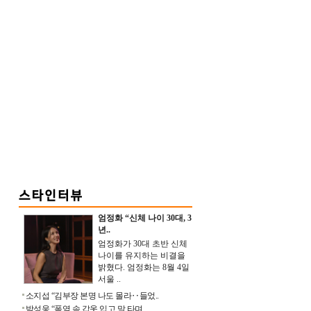
엄정화 “신체 나이 30대, 3
년..
엄정화가 30대 초반 신체
나이를 유지하는 비결을
밝혔다. 엄정화는 8월 4일
서울 ..
소지섭 “김부장 본명 나도 몰라‥들었..
박성웅 “폭염 속 갑옷 입고 말 타며 ..