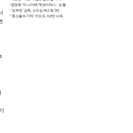
엄정화 “이 나이에 액션이라니‥눈물 ..
‘김부장’ 감독, 소지섭 캐스팅 2번 ..
서
‘중소돌의 기적’ 키오프, 3년만 사옥..
면
루
매
,
신기