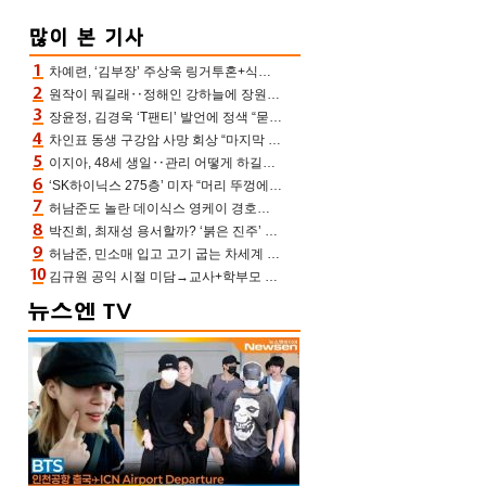
차예련, ‘김부장’ 주상욱 링거투혼+식스팩 비화 “옷 벗는데 아저씨는 안 된다고”(차장금)
원작이 뭐길래‥정해인 강하늘에 장원영까지 참여한 이 영화
장윤정, 김경욱 ‘T팬티’ 발언에 정색 “묻지 않았는데, 그것도 성희롱”(장공장)
차인표 동생 구강암 사망 회상 “마지막 순간 동생 손 잡아준 신애라, 두고두고 고마워” (신애라이프)
이지아, 48세 생일‥관리 어떻게 하길래 놀라운 동안 미모
‘SK하이닉스 275층’ 미자 “머리 뚜껑에서 사, 주식만 안 해도 돈 버는 것”
허남준도 놀란 데이식스 영케이 경호원병 과거 “그냥 돌았던 놈”
박진희, 최재성 용서할까? ‘붉은 진주’ 오늘(7일) 결말 나온다
허남준, 민소매 입고 고기 굽는 차세계 실존…영케이도 감탄한 팔근육(공케이)
김규원 공익 시절 미담→교사+학부모 추가 미담 속출 “휠체어 탄 아이와 산책도”[종합]