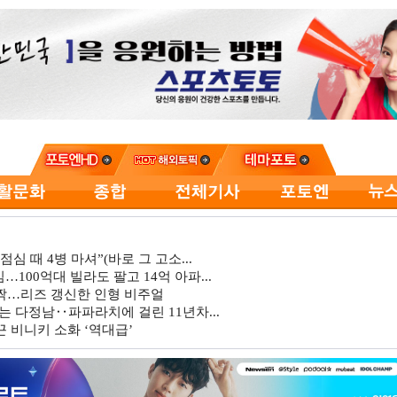
심 때 4병 마셔”(바로 그 고소...
…100억대 빌라도 팔고 14억 아파...
깜짝…리즈 갱신한 인형 비주얼
는 다정남‥파파라치에 걸린 11년차...
 비니키 소화 ‘역대급’