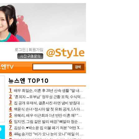
로그인
|
회원가입
배우 최일순, 이혼 후 20년 산속 생활 “딸 내가 버렸다고 원망‥맘 아파”(특종)[어제TV]
‘혼외자→유부남’ 정우성 근황 포착, 수식억 해킹 피해 후배 만났다 “존경하는”
집 공개 유재석, 결혼사진 라면 냄비 받침대 되고 분노‥가족사진도 피해(놀뭐)[어제TV]
백윤식 손녀+정시아 딸 첫 유화 공개, LA 아트쇼→서울국제조각페스타 작가다운 수준급 실력
유혜리, 배우 이근희과 1년 반만 이혼 왜? “식칼 꽂고 의자 던져” 충격 폭로(특종)[어제TV]
임지연, 그림 같은 발리 배경? 뼈말라 청순 비키니 핏에 상대 안 되네
김성수, ♥박소윤 집 이불 폐기 처분 “어떤 X이랑 썼을지 몰라” 질투(신랑수업2)[어제TV]
44kg 송가인 “비가 오나 눈이 오나” 매일 이 운동, 허벅지 근육량 상승+체지방 감소