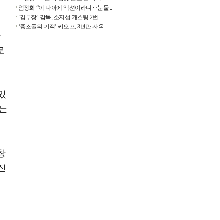
엄정화 “이 나이에 액션이라니‥눈물 ..
‘김부장’ 감독, 소지섭 캐스팅 2번 ..
기
‘중소돌의 기적’ 키오프, 3년만 사옥..
타
로
있
기는
창
진