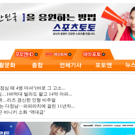
심 때 4병 마셔”(바로 그 고소...
…100억대 빌라도 팔고 14억 아파...
깜짝…리즈 갱신한 인형 비주얼
는 다정남‥파파라치에 걸린 11년차...
 비니키 소화 ‘역대급’