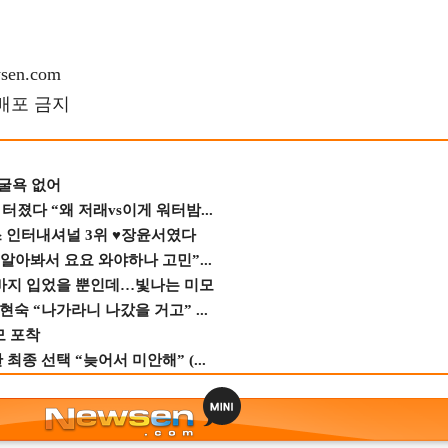
en.com
재배포 금지
 굴욕 없어
졌다 “왜 저래vs이게 워터밤...
스 인터내셔널 3위 ♥장윤서였다
 알아봐서 요요 와야하나 고민”...
바지 입었을 뿐인데…빛나는 미모
숙 “나가라니 나갔을 거고” ...
모 포착
종 선택 “늦어서 미안해” (...