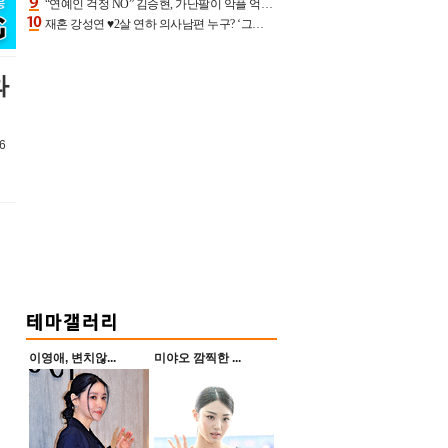
“연예인 걱정 NO” 김승현, 가난팔이 악플 억울할만‥아내+딸과 日 여행
재혼 강성연 ♥2살 연하 의사남편 누구? ‘그알’ 자문의에 훈남 비주얼 초엘리트 스펙 [종합]
와
6
이영애, 변치않...
미야오 깜찍한 ...