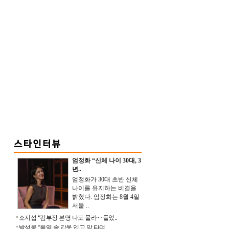
엄정화 “신체 나이 30대, 3
년..
엄정화가 30대 초반 신체
나이를 유지하는 비결을
밝혔다. 엄정화는 8월 4일
서울 ..
소지섭 “김부장 본명 나도 몰라‥들었..
박성웅 “폭염 속 갑옷 입고 말 타며 ..