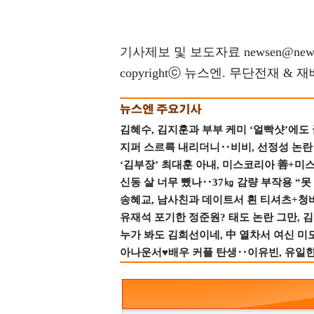
기사제보 및 보도자료 newsen@news
copyrightⓒ 뉴스엔. 무단전재 & 
김혜수, 김지훈과 부부 케미 ‘얼빡샷’에도
지퍼 스르륵 내리더니‥비비, 선정성 논란 터
‘김부장’ 최대훈 아내, 미스코리아 善+미
신동 살 너무 뺐나‥37㎏ 감량 부작용 “못
송혜교, 남사친과 데이트서 흰 티셔츠+청
유재석 포기한 정준원? 태도 논란 그만, 김현
누가 봐도 김희선이네, 中 열차서 여신 미
아나운서♥배우 커플 탄생‥이유빈, 유일한 최