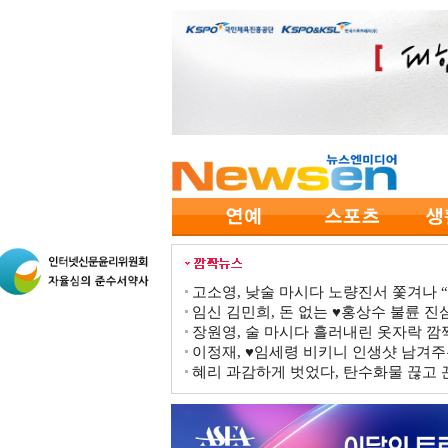
고소영, 낮술 마시다 노량진서 쫓겨나 “점
임신 김민희, 돈 없는 ♥홍상수 불륜 진심
장원영, 술 마시다 흘러내린 옷자락 
이정재, ♥임세령 비키니 인생샷 남겨주
혜리 과감하게 벗었다, 탄수화물 끊고 끈