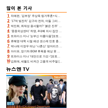
차예련, ‘김부장’ 주상욱 링거투혼+식스팩 비화 “옷 벗는데 아저씨는 안 된다고”(차장금)
‘17억 빚잔치’ 김구라 전처, 아들 그리는 “나 뿐인데” 친엄마 챙기는 효심 눈길
박진희, 최재성 용서할까? ‘붉은 진주’ 오늘(7일) 결말 나온다
‘중증외상센터’ 하영, 4대째 의사 집안 인증 “증조부, 고종 황제 진료”(옥문아)[어제TV]
트와이스 미나 ‘눈부신 아름다움’[포토엔HD]
류혜영 대학 시절 패션 센스에 민호 충격 “레몬색 레깅스에 다리 없는 줄”(나혼산)
박나래 이장우 떠난 ‘나혼산’ 덩어리즈 왔다, 1인 1케이크에 팜유 전현무 충격[어제TV]
아이유, 장기하 BGM 후폭풍 예상 못 했나‥삭제 오보→윤가이까지 엮여 시끌
트와이스 미나 ‘대만으로 가요~’[포토엔HD]
김희애, 세월도 비켜간 고품격 비주얼 [포토엔HD]