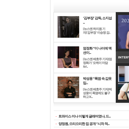
‘김부장’ 감독, 소지섭
...
[뉴스엔 하지원 기
자]'김부장' 이승영 감..
엄정화 “이 나이에 액
션이...
[뉴스엔 배효주 기자]엄
정화가 '오케이 마담
&#..
박성웅 “폭염 속 갑옷
입...
[뉴스엔 배효주 기자]박
성웅이 폭염에도 불구
하고 K..
-
트와이스 미나 이렇게 글래머였나, 드...
-
양정원, 으리으리한 집 공개 “시차 적...