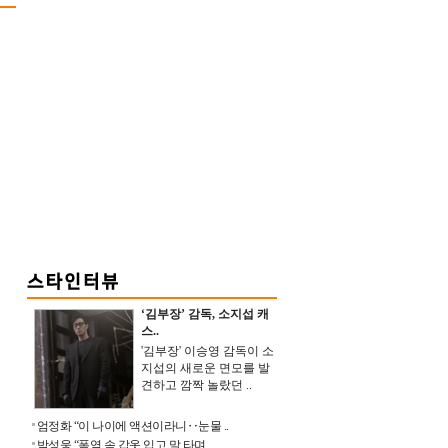
‘김부장’ 감독, 소지섭 캐
스..
'김부장' 이승영 감독이 소
지섭의 새로운 면모를 발
견하고 깜짝 놀랐던 ..
엄정화 “이 나이에 액션이라니‥눈물 ..
박성웅 “폭염 속 갑옷 입고 말 타며 ..