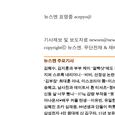
뉴스엔 표명중 acepyo@
기사제보 및 보도자료 newsen@news
copyrightⓒ 뉴스엔. 무단전재 & 
김혜수, 김지훈과 부부 케미 ‘얼빡샷’에도
지퍼 스르륵 내리더니‥비비, 선정성 논란 터
‘김부장’ 최대훈 아내, 미스코리아 善+미
송혜교, 남사친과 데이트서 흰 티셔츠+청
신동 살 너무 뺐나‥37㎏ 감량 부작용 “못
아나운서♥배우 커플 탄생‥이유빈, 유일한 최
심혜진 조카 심재원, 00년생과 단둘이 하룻밤
삼성전자 4만 원대에 산 김구라, 15년 보유