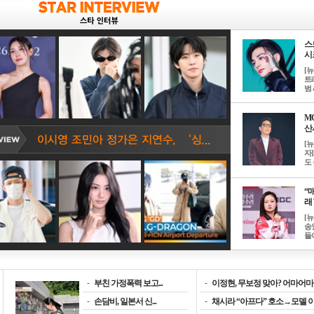
스
시크
[
트
범 &
M
산서
[
자
도 
“매
래 
[
송
들이
-
부친 가정폭력 보고...
-
이정현, 무보정 맞아? 어마어마한
-
손담비, 일본서 신...
-
채시라 “아프다” 호소→모델 이소