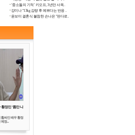
‘중소돌의 기적’ 키오프, 3년만 사옥..
강미나 “13kg 감량 후 예쁘다는 반응 ..
윤보미 결혼식 불참한 손나은 “판다로..
‥황정민 ‘틈만 나
 휩싸인 배우 황정
예정...