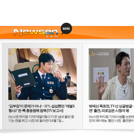
‘김부장’이 문제가 아냐‥11% 섭섭했던 ‘재벌X
밖에선 폭로전, TV선 싱글벙글
형사2’ 돈·빽 총동원해 컴백 [TV보고서]
면’ 출연, 피로감은 시청자 몫
[뉴스엔 하지원 기자]'재벌X형사'가 돈 냄새 물씬 풍
[뉴스엔 하지원 기자]사생활 논란에
기는 판을 짜고 시즌2로 돌아온다.8월 7일 ...
민의 SBS 예능 '틈만 나면,' 출연분이 