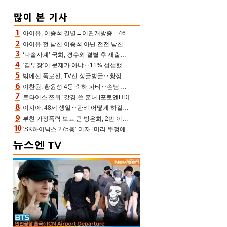
아이유, 이종석 결별→이관개방증…46장 꽉 채운 유애나 ♥ “열심히 사는 중”
아이유 전 남친 이종석 아닌 전전 남친 장기하 소환 ‘별일 없이 산다’ 선곡…46장에 꾹 눌러 담은 근황
‘나솔사계’ 국화, 경수와 결별 후 재출연…첫인상 3표 몰표
‘김부장’이 문제가 아냐‥11% 섭섭했던 ‘재벌X형사2’ 돈·빽 총동원해 컴백 [TV보고서]
밖에선 폭로전, TV선 싱글벙글‥황정민 ‘틈만 나면’ 출연, 피로감은 시청자 몫
이찬원, 황윤성 4등 축하 파티‥손님 모으려 블랙핑크 지수와 친한 척(편스토랑)[어제TV]
트와이스 쯔위 ‘갓경 쓴 훈녀’[포토엔HD]
이지아, 48세 생일‥관리 어떻게 하길래 놀라운 동안 미모
부친 가정폭력 보고 큰 방은희, 2번 이혼 후 잠수→母 고독사에 자책(특종세상)[어제TV]
‘SK하이닉스 275층’ 미자 “머리 뚜껑에서 사, 주식만 안 해도 돈 버는 것”