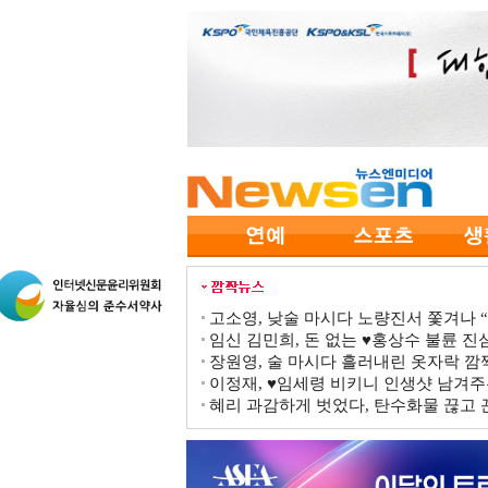
고소영, 낮술 마시다 노량진서 쫓겨나 “점
임신 김민희, 돈 없는 ♥홍상수 불륜 진심
장원영, 술 마시다 흘러내린 옷자락 
이정재, ♥임세령 비키니 인생샷 남겨주
혜리 과감하게 벗었다, 탄수화물 끊고 끈