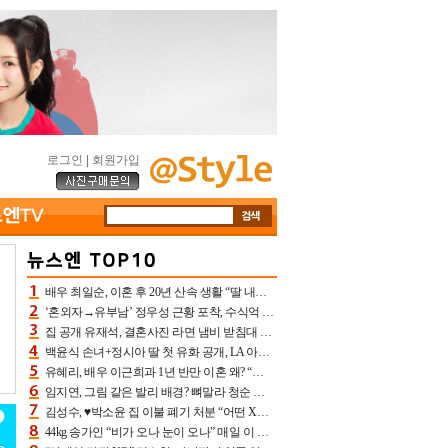
로그인
|
회원가입
배우 최일순, 이혼 후 20년 산속 생활 “딸 내가 버렸다고 원망‥맘 아파”(특종)[어제TV]
‘혼외자→유부남’ 정우성 근황 포착, 수식억 해킹 피해 후배 만났다 “존경하는”
집 공개 유재석, 결혼사진 라면 냄비 받침대 되고 분노‥가족사진도 피해(놀뭐)[어제TV]
백윤식 손녀+정시아 딸 첫 유화 공개, LA 아트쇼→서울국제조각페스타 작가다운 수준급 실력
유혜리, 배우 이근희과 1년 반만 이혼 왜? “식칼 꽂고 의자 던져” 충격 폭로(특종)[어제TV]
임지연, 그림 같은 발리 배경? 뼈말라 청순 비키니 핏에 상대 안 되네
김성수, ♥박소윤 집 이불 폐기 처분 “어떤 X이랑 썼을지 몰라” 질투(신랑수업2)[어제TV]
44kg 송가인 “비가 오나 눈이 오나” 매일 이 운동, 허벅지 근육량 상승+체지방 감소