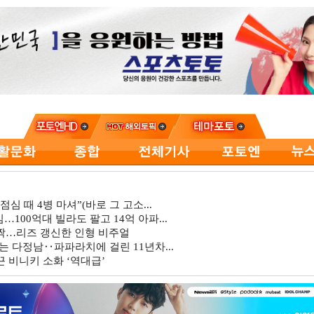
심 때 4병 마셔”(바로 그 고소...
…100억대 빌라도 팔고 14억 아파...
깜짝…리즈 갱신한 인형 비주얼
는 다정남‥파파라치에 걸린 11년차...
 비니키 소화 ‘역대급’