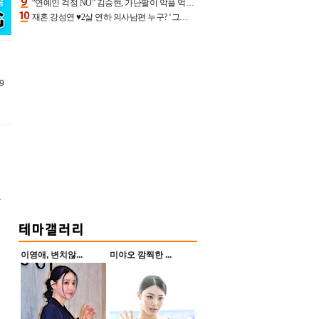
“연예인 걱정 NO” 김승현, 가난팔이 악플 억울할만‥아내+딸과 日 여행
재혼 강성연 ♥2살 연하 의사남편 누구? ‘그알’ 자문의에 훈남 비주얼 초엘리트 스펙 [종합]
9
울
이영애, 변치않...
미야오 깜찍한 ...