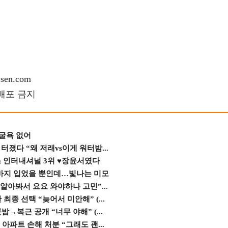
en.com
재배포 금지
 굴욕 없어
졌다 “왜 저래vs이게 워터밤...
스 인터내셔널 3위 ♥장윤서였다
바지 입었을 뿐인데…빛나는 미모
 알아봐서 요요 와야하나 고민”...
종 선택 “늦어서 미안해” (...
→복근 공개 “너무 야해” (...
 아파트 손해 처분 “그래도 괜...