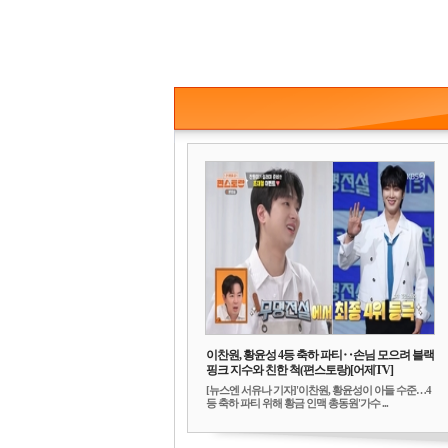
이찬원, 황윤성 4등 축하 파티‥손님 모으려 블랙
핑크 지수와 친한 척(편스토랑)[어제TV]
[뉴스엔 서유나 기자]'이찬원, 황윤성이 아들 수준…4
등 축하 파티 위해 황금 인맥 총동원'가수 ...