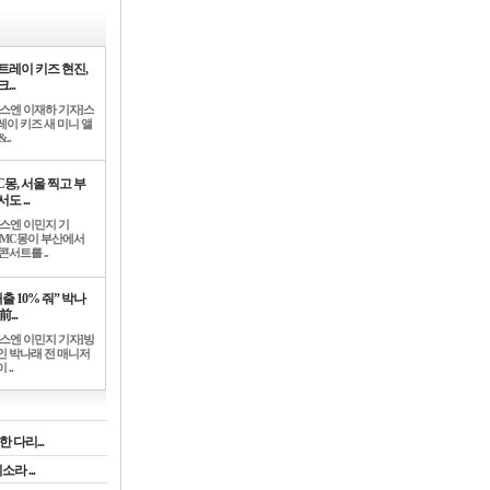
트레이 키즈 현진,
...
뉴스엔 이재하 기자]스
레이 키즈 새 미니 앨
..
C몽, 서울 찍고 부
도 ...
뉴스엔 이민지 기
]MC몽이 부산에서
콘서트를 ..
출 10% 줘” 박나
前...
뉴스엔 이민지 기자]방
인 박나래 전 매니저
 ..
 다리...
라 ...