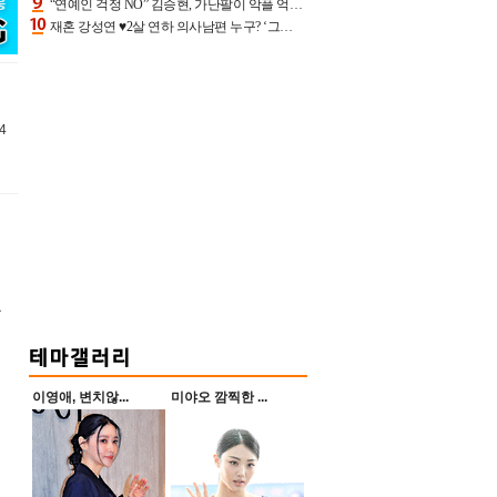
“연예인 걱정 NO” 김승현, 가난팔이 악플 억울할만‥아내+딸과 日 여행
재혼 강성연 ♥2살 연하 의사남편 누구? ‘그알’ 자문의에 훈남 비주얼 초엘리트 스펙 [종합]
4
울
이영애, 변치않...
미야오 깜찍한 ...