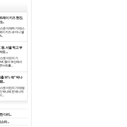
트레이 키즈 현진,
...
뉴스엔 이재하 기자]스
레이 키즈 새 미니 앨
..
C몽, 서울 찍고 부
도 ...
뉴스엔 이민지 기
]MC몽이 부산에서
콘서트를 ..
출 10% 줘” 박나
前...
뉴스엔 이민지 기자]방
인 박나래 전 매니저
 ..
 다리...
라 ...