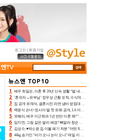
로그인
|
회원가입
배우 최일순, 이혼 후 20년 산속 생활 “딸 내가 버렸다고 원망‥맘 아파”(특종)[어제TV]
‘혼외자→유부남’ 정우성 근황 포착, 수식억 해킹 피해 후배 만났다 “존경하는”
집 공개 유재석, 결혼사진 라면 냄비 받침대 되고 분노‥가족사진도 피해(놀뭐)[어제TV]
백윤식 손녀+정시아 딸 첫 유화 공개, LA 아트쇼→서울국제조각페스타 작가다운 수준급 실력
유혜리, 배우 이근희과 1년 반만 이혼 왜? “식칼 꽂고 의자 던져” 충격 폭로(특종)[어제TV]
임지연, 그림 같은 발리 배경? 뼈말라 청순 비키니 핏에 상대 안 되네
김성수, ♥박소윤 집 이불 폐기 처분 “어떤 X이랑 썼을지 몰라” 질투(신랑수업2)[어제TV]
44kg 송가인 “비가 오나 눈이 오나” 매일 이 운동, 허벅지 근육량 상승+체지방 감소