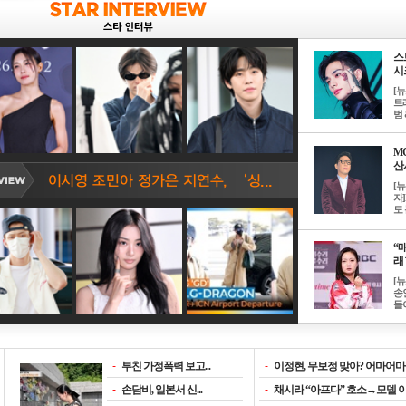
스
시크
[
트
범 &
M
산서
[
자
도 
“매
래 
[
송
들이
-
부친 가정폭력 보고...
-
이정현, 무보정 맞아? 어마어마한
-
손담비, 일본서 신...
-
채시라 “아프다” 호소→모델 이소