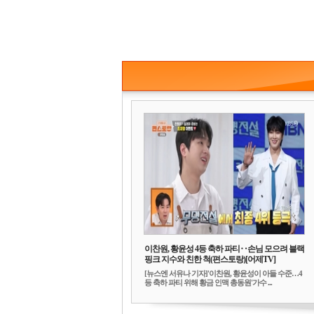
이찬원, 황윤성 4등 축하 파티‥손님 모으려 블랙
핑크 지수와 친한 척(편스토랑)[어제TV]
[뉴스엔 서유나 기자]'이찬원, 황윤성이 아들 수준…4
등 축하 파티 위해 황금 인맥 총동원'가수 ...