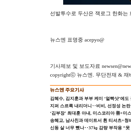
선발투수로 두산은 잭로그 한화는 
뉴스엔 표명중 acepyo@
기사제보 및 보도자료 newsen@news
copyrightⓒ 뉴스엔. 무단전재 & 
김혜수, 김지훈과 부부 케미 ‘얼빡샷’에도
지퍼 스르륵 내리더니‥비비, 선정성 논란 터
‘김부장’ 최대훈 아내, 미스코리아 善+미
송혜교, 남사친과 데이트서 흰 티셔츠+청
신동 살 너무 뺐나‥37㎏ 감량 부작용 “못