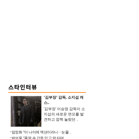
‘김부장’ 감독, 소지섭 캐
스..
'김부장' 이승영 감독이 소
지섭의 새로운 면모를 발
견하고 깜짝 놀랐던 ..
엄정화 “이 나이에 액션이라니‥눈물 ..
박성웅 “폭염 속 갑옷 입고 말 타며 ..