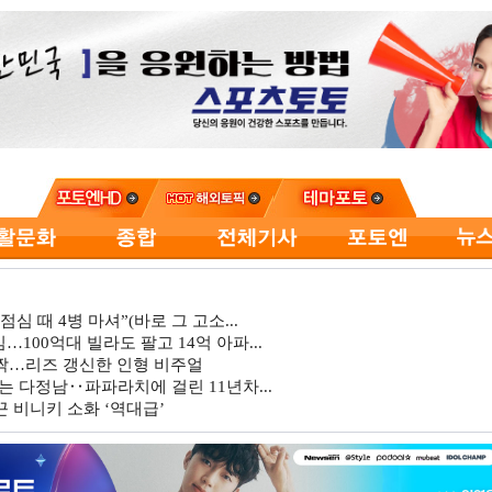
심 때 4병 마셔”(바로 그 고소...
…100억대 빌라도 팔고 14억 아파...
깜짝…리즈 갱신한 인형 비주얼
는 다정남‥파파라치에 걸린 11년차...
 비니키 소화 ‘역대급’