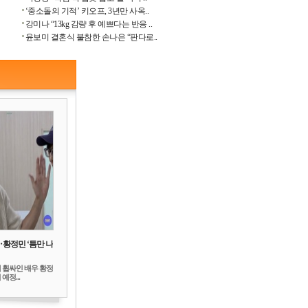
‘중소돌의 기적’ 키오프, 3년만 사옥..
강미나 “13kg 감량 후 예쁘다는 반응 ..
윤보미 결혼식 불참한 손나은 “판다로..
‥황정민 ‘틈만 나
 휩싸인 배우 황정
예정...