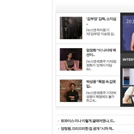
‘김부장’ 감독, 소지섭
...
[뉴스엔 하지원 기
자]'김부장' 이승영 감..
엄정화 “이 나이에 액
션이...
[뉴스엔 배효주 기자]엄
정화가 '오케이 마담
&#..
박성웅 “폭염 속 갑옷
입...
[뉴스엔 배효주 기자]박
성웅이 폭염에도 불구
하고 K..
-
트와이스 미나 이렇게 글래머였나, 드...
-
양정원, 으리으리한 집 공개 “시차 적...