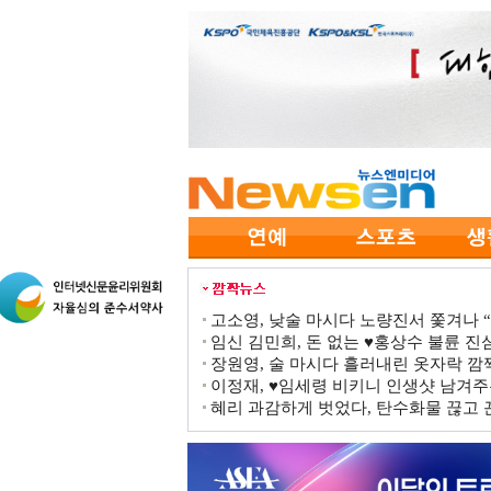
고소영, 낮술 마시다 노량진서 쫓겨나 “점
임신 김민희, 돈 없는 ♥홍상수 불륜 진심
장원영, 술 마시다 흘러내린 옷자락 
이정재, ♥임세령 비키니 인생샷 남겨주
혜리 과감하게 벗었다, 탄수화물 끊고 끈