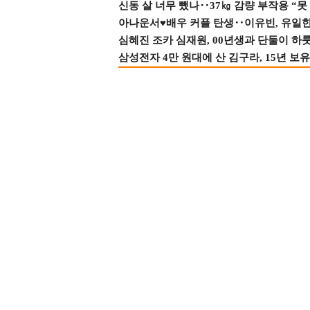
신동 살 너무 뺐나‥37㎏ 감량 부작용 “못
아나운서♥배우 커플 탄생‥이유빈, 유일한 최
심혜진 조카 심재원, 00년생과 단둘이 하룻밤
삼성전자 4만 원대에 산 김구라, 15년 보유