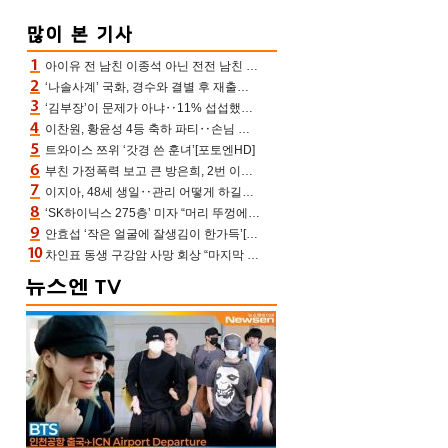
아이유 전 남친 이종석 아닌 전전 남친 장기하 소환 ‘별일 없이 산다’ 선곡…46장에 꾹 눌러 담은 근황
‘나솔사계’ 국화, 경수와 결별 후 재출연…첫인상 3표 몰표
‘김부장’이 문제가 아냐‥11% 섭섭했던 ‘재벌X형사2’ 돈·빽 총동원해 컴백 [TV보고서]
이찬원, 황윤성 4등 축하 파티‥손님 모으려 블랙핑크 지수와 친한 척(편스토랑)[어제TV]
트와이스 쯔위 ‘갓경 쓴 훈녀’[포토엔HD]
부친 가정폭력 보고 큰 방은희, 2번 이혼 후 잠수→母 고독사에 자책(특종세상)[어제TV]
이지아, 48세 생일‥관리 어떻게 하길래 놀라운 동안 미모
‘SK하이닉스 275층’ 미자 “머리 뚜껑에서 사, 주식만 안 해도 돈 버는 것”
안효섭 ‘작은 얼굴에 잘생김이 한가득’[포토엔HD]
차인표 동생 구강암 사망 회상 “마지막 순간 동생 손 잡아준 신애라, 두고두고 고마워” (신애라이프)