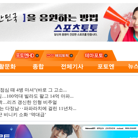
심 때 4병 마셔”(바로 그 고소...
…100억대 빌라도 팔고 14억 아파...
깜짝…리즈 갱신한 인형 비주얼
는 다정남‥파파라치에 걸린 11년차...
 비니키 소화 ‘역대급’