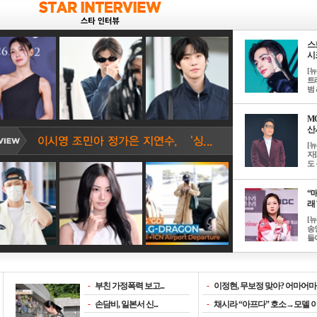
스
시크
[
트
범 &
M
산서
[
자
도 
“매
래 
[
송
들이
-
부친 가정폭력 보고...
-
이정현, 무보정 맞아? 어마어마한
-
손담비, 일본서 신...
-
채시라 “아프다” 호소→모델 이소