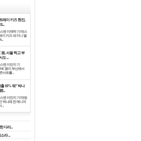
트레이 키즈 현진,
...
뉴스엔 이재하 기자]스
레이 키즈 새 미니 앨
..
C몽, 서울 찍고 부
도 ...
뉴스엔 이민지 기
]MC몽이 부산에서
콘서트를 ..
출 10% 줘” 박나
前...
뉴스엔 이민지 기자]방
인 박나래 전 매니저
 ..
 다리...
라 ...