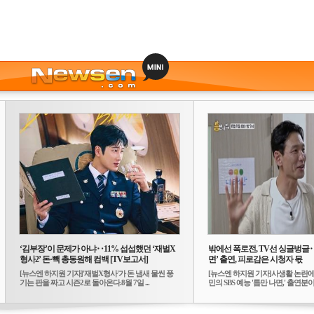
‘김부장’이 문제가 아냐‥11% 섭섭했던 ‘재벌X
밖에선 폭로전, TV선 싱글벙글
형사2’ 돈·빽 총동원해 컴백 [TV보고서]
면’ 출연, 피로감은 시청자 몫
[뉴스엔 하지원 기자]'재벌X형사'가 돈 냄새 물씬 풍
[뉴스엔 하지원 기자]사생활 논란에
기는 판을 짜고 시즌2로 돌아온다.8월 7일 ...
민의 SBS 예능 '틈만 나면,' 출연분이 