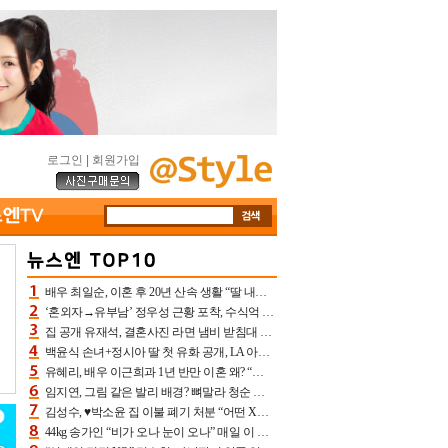
로그인
|
회원가입
배우 최일순, 이혼 후 20년 산속 생활 “딸 내가 버렸다고 원망‥맘 아파”(특종)[어제TV]
‘혼외자→유부남’ 정우성 근황 포착, 수식억 해킹 피해 후배 만났다 “존경하는”
집 공개 유재석, 결혼사진 라면 냄비 받침대 되고 분노‥가족사진도 피해(놀뭐)[어제TV]
백윤식 손녀+정시아 딸 첫 유화 공개, LA 아트쇼→서울국제조각페스타 작가다운 수준급 실력
유혜리, 배우 이근희과 1년 반만 이혼 왜? “식칼 꽂고 의자 던져” 충격 폭로(특종)[어제TV]
임지연, 그림 같은 발리 배경? 뼈말라 청순 비키니 핏에 상대 안 되네
김성수, ♥박소윤 집 이불 폐기 처분 “어떤 X이랑 썼을지 몰라” 질투(신랑수업2)[어제TV]
44kg 송가인 “비가 오나 눈이 오나” 매일 이 운동, 허벅지 근육량 상승+체지방 감소