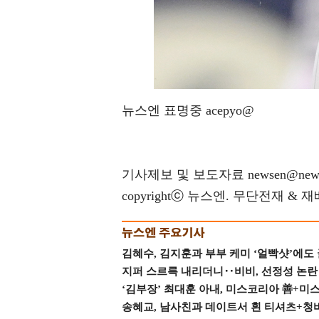
뉴스엔 표명중 acepyo@
기사제보 및 보도자료 newsen@news
copyrightⓒ 뉴스엔. 무단전재 & 
김혜수, 김지훈과 부부 케미 ‘얼빡샷’에도
지퍼 스르륵 내리더니‥비비, 선정성 논란 터
‘김부장’ 최대훈 아내, 미스코리아 善+미
송혜교, 남사친과 데이트서 흰 티셔츠+청