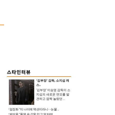
‘김부장’ 감독, 소지섭 캐
스..
'김부장' 이승영 감독이 소
지섭의 새로운 면모를 발
견하고 깜짝 놀랐던 ..
엄정화 “이 나이에 액션이라니‥눈물 ..
박성웅 “폭염 속 갑옷 입고 말 타며 ..