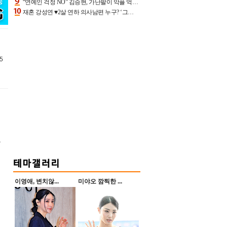
“연예인 걱정 NO” 김승현, 가난팔이 악플 억울할만‥아내+딸과 日 여행
재혼 강성연 ♥2살 연하 의사남편 누구? ‘그알’ 자문의에 훈남 비주얼 초엘리트 스펙 [종합]
5
울
이영애, 변치않...
미야오 깜찍한 ...