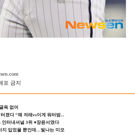
en.com
재배포 금지
 굴욕 없어
졌다 “왜 저래vs이게 워터밤...
스 인터내셔널 3위 ♥장윤서였다
바지 입었을 뿐인데…빛나는 미모