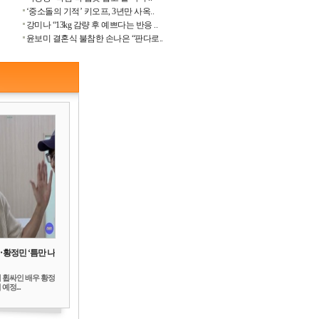
‘중소돌의 기적’ 키오프, 3년만 사옥..
강미나 “13kg 감량 후 예쁘다는 반응 ..
윤보미 결혼식 불참한 손나은 “판다로..
‥황정민 ‘틈만 나
 휩싸인 배우 황정
예정...