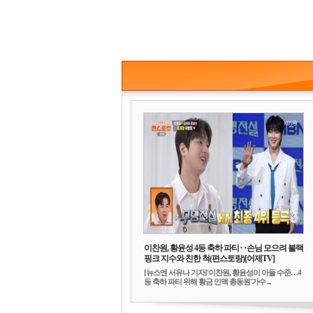
이찬원, 황윤성 4등 축하 파티‥손님 모으려 블랙
핑크 지수와 친한 척(편스토랑)[어제TV]
[뉴스엔 서유나 기자]'이찬원, 황윤성이 아들 수준…4
등 축하 파티 위해 황금 인맥 총동원'가수 ...