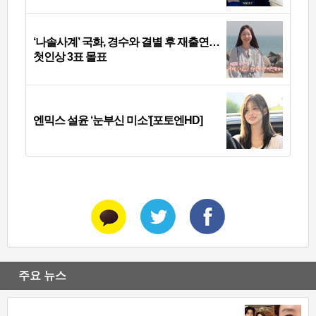
‘나솔사계’ 국화, 경수와 결별 후 재출연…
첫인상 3표 몰표
엔믹스 설윤 ‘눈부신 미소’[포토엔HD]
주요 뉴스