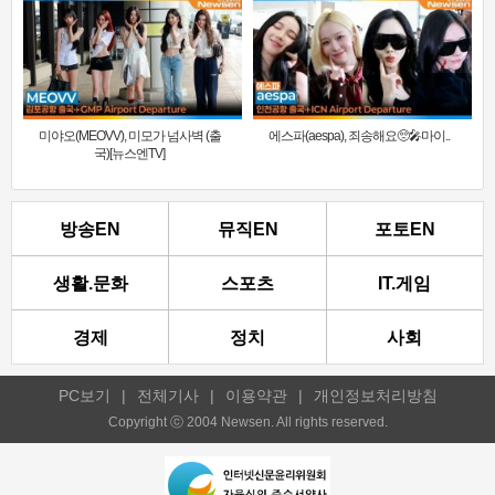
미야오(MEOVV), 미모가 넘사벽 (출
에스파(aespa), 죄송해요🥺🎤마이..
국)[뉴스엔TV]
방송EN
뮤직EN
포토EN
생활.문화
스포츠
IT.게임
경제
정치
사회
PC보기
|
전체기사
|
이용약관
|
개인정보처리방침
Copyright ⓒ 2004 Newsen. All rights reserved.