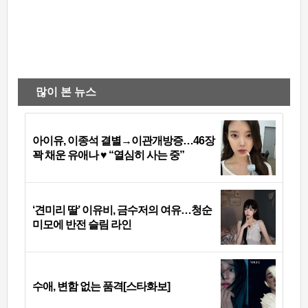
많이 본 뉴스
아이유, 이종석 결별→이관개방증…46장
꽉 채운 유애나 ♥ “열심히 사는 중”
‘견미리 딸’ 이유비, 금수저의 여유…청순
미모에 반전 슬림 라인
수애, 변함 없는 품격[스타화보]