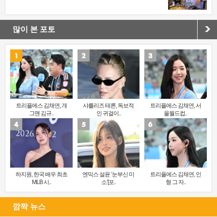
많이 본 포토
트리플에스 김채연, 개
샤를리즈 테론, 독보적
트리플에스 김채연, 서
그맨 김규..
인 귀걸이..
울월드컵..
하지원, 한국 배우 최초
엔믹스 설윤 ‘눈부신 미
트리플에스 김채연, 인
MLB 시..
소’[포..
형 그 자..
깜짝 뉴스