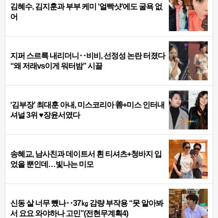
김혜수, 김지훈과 부부 케미 ‘얼빡샷’에도 굴욕 없
어
지퍼 스르륵 내리더니‥비비, 선정성 논란 터졌다
“왜 저래vs이게 워터밤” 시끌
‘김부장’ 최대훈 아내, 미스코리아 善+미스 인터내
셔널 3위 ♥장윤서였다
송혜교, 남사친과 데이트서 흰 티셔츠+청바지 입
었을 뿐인데…빛나는 미모
신동 살 너무 뺐나‥37㎏ 감량 부작용 “못 알아봐
서 요요 와야하나 고민”(전현무계획4)