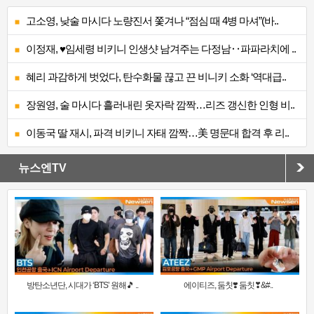
고소영, 낮술 마시다 노량진서 쫓겨나 “점심 때 4병 마셔”(바..
이정재, ♥임세령 비키니 인생샷 남겨주는 다정남‥파파라치에 ..
혜리 과감하게 벗었다, 탄수화물 끊고 끈 비니키 소화 ‘역대급..
장원영, 술 마시다 흘러내린 옷자락 깜짝…리즈 갱신한 인형 비..
이동국 딸 재시, 파격 비키니 자태 깜짝…美 명문대 합격 후 리..
뉴스엔TV
방탄소년단, 시대가 ‘BTS’ 원해🎵 ..
에이티즈, 둠칫❣️ 둠칫❣&#..