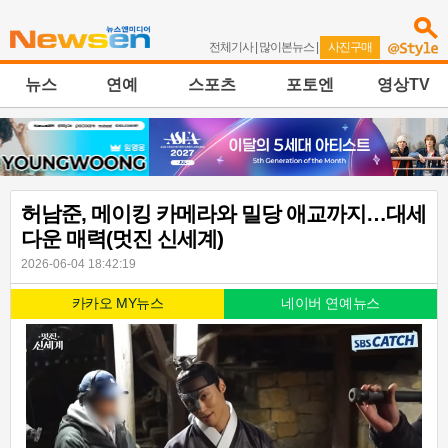
전체기사
|
많이본뉴스
|
사진구매
뉴스
연예
스포츠
포토엔
영상TV
허남준, 메이킹 카메라와 밀당 애교까지…대세
다운 매력(멋진 신세계)
2026-06-04 18:42:19
카카오 MY뉴스
네이버 연예뉴스