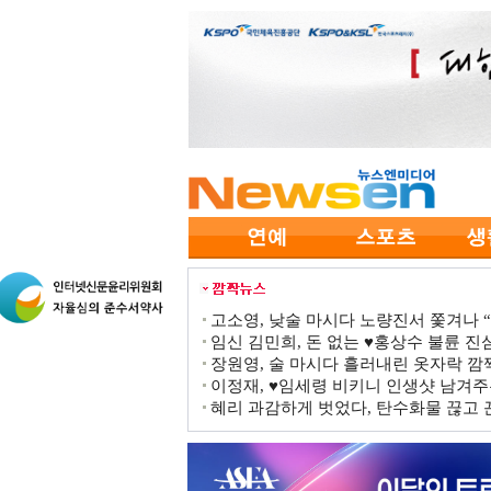
고소영, 낮술 마시다 노량진서 쫓겨나 “점
임신 김민희, 돈 없는 ♥홍상수 불륜 진심
장원영, 술 마시다 흘러내린 옷자락 
이정재, ♥임세령 비키니 인생샷 남겨주
혜리 과감하게 벗었다, 탄수화물 끊고 끈