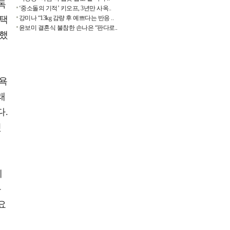
독
‘중소돌의 기적’ 키오프, 3년만 사옥..
선택
강미나 “13kg 감량 후 예쁘다는 반응 ..
윤보미 결혼식 불참한 손나은 “판다로..
단했
 욕
래
다.
것
에
독
요