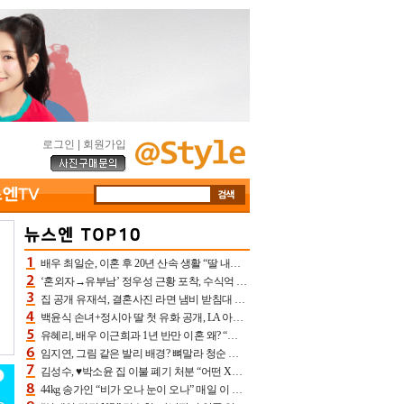
로그인
|
회원가입
배우 최일순, 이혼 후 20년 산속 생활 “딸 내가 버렸다고 원망‥맘 아파”(특종)[어제TV]
‘혼외자→유부남’ 정우성 근황 포착, 수식억 해킹 피해 후배 만났다 “존경하는”
집 공개 유재석, 결혼사진 라면 냄비 받침대 되고 분노‥가족사진도 피해(놀뭐)[어제TV]
백윤식 손녀+정시아 딸 첫 유화 공개, LA 아트쇼→서울국제조각페스타 작가다운 수준급 실력
유혜리, 배우 이근희과 1년 반만 이혼 왜? “식칼 꽂고 의자 던져” 충격 폭로(특종)[어제TV]
임지연, 그림 같은 발리 배경? 뼈말라 청순 비키니 핏에 상대 안 되네
김성수, ♥박소윤 집 이불 폐기 처분 “어떤 X이랑 썼을지 몰라” 질투(신랑수업2)[어제TV]
44kg 송가인 “비가 오나 눈이 오나” 매일 이 운동, 허벅지 근육량 상승+체지방 감소