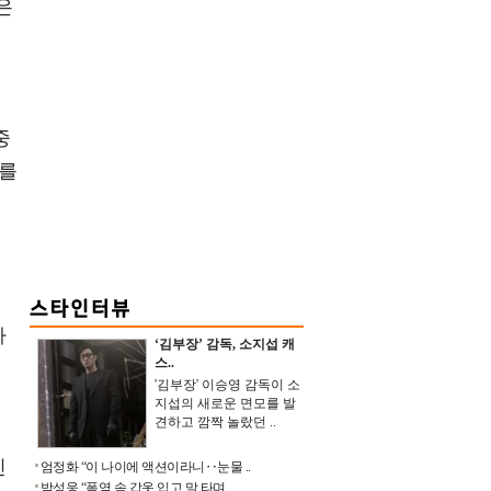
은
중
회를
이
다
‘김부장’ 감독, 소지섭 캐
스..
'김부장' 이승영 감독이 소
지섭의 새로운 면모를 발
견하고 깜짝 놀랐던 ..
민
엄정화 “이 나이에 액션이라니‥눈물 ..
박성웅 “폭염 속 갑옷 입고 말 타며 ..