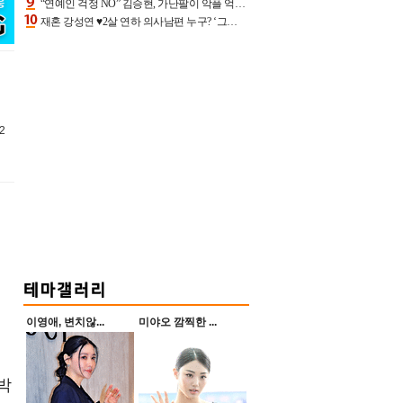
“연예인 걱정 NO” 김승현, 가난팔이 악플 억울할만‥아내+딸과 日 여행
재혼 강성연 ♥2살 연하 의사남편 누구? ‘그알’ 자문의에 훈남 비주얼 초엘리트 스펙 [종합]
2
이영애, 변치않...
미야오 깜찍한 ...
-박