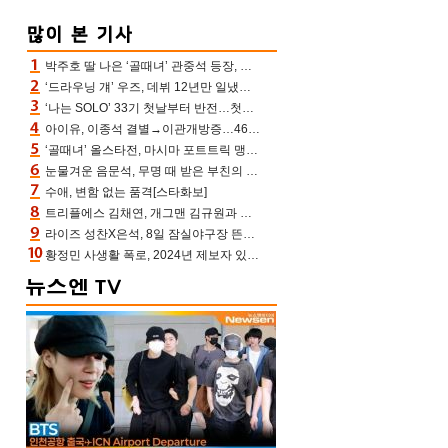
박주호 딸 나은 ‘골때녀’ 관중석 등장, 김민재 복제인간 보고 혼란 [결정적장면]
‘드라우닝 걔’ 우즈, 데뷔 12년만 일냈다…체조경기장 입성 확정
‘나는 SOLO’ 33기 첫날부터 반전…첫인상 0표 영호, 호감남 급부상
아이유, 이종석 결별→이관개방증…46장 꽉 채운 유애나 ♥ “열심히 사는 중”
‘골때녀’ 올스타전, 마시마 포트트릭 맹추격전 5:4 골 잔치 ‘짜릿’ [어제TV]
눈물겨운 음문석, 무명 때 받은 부친의 전재산→폐암 父 세상 떠나기 전 여행(유퀴즈)[어제TV]
수애, 변함 없는 품격[스타화보]
트리플에스 김채연, 개그맨 김규원과 함께 프리뷰쇼 진행 [포토엔HD]
라이즈 성찬X은석, 8일 잠실야구장 뜬다…시구 시타+특별공연까지
황정민 사생활 폭로, 2024년 제보자 있었나 “네가 회사에 전화했니” 녹취록 공개 파장