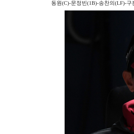
동원(C)-문정빈(1B)-송찬의(LF)-