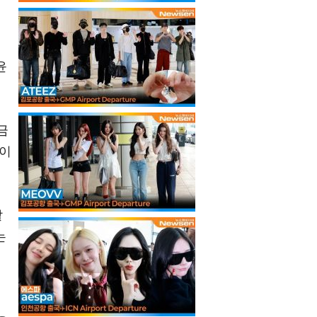
윤
금
것이
같
는