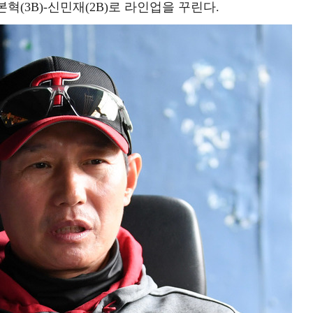
구본혁(3B)-신민재(2B)로 라인업을 꾸린다.