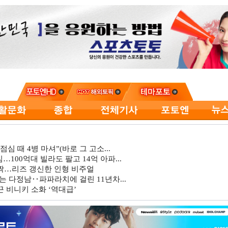
심 때 4병 마셔”(바로 그 고소...
…100억대 빌라도 팔고 14억 아파...
깜짝…리즈 갱신한 인형 비주얼
는 다정남‥파파라치에 걸린 11년차...
 비니키 소화 ‘역대급’