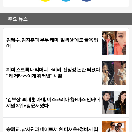
주요 뉴스
김혜수, 김지훈과 부부 케미 ‘얼빡샷’에도 굴욕 없
어
지퍼 스르륵 내리더니‥비비, 선정성 논란 터졌다
“왜 저래vs이게 워터밤” 시끌
‘김부장’ 최대훈 아내, 미스코리아 善+미스 인터내
셔널 3위 ♥장윤서였다
송혜교, 남사친과 데이트서 흰 티셔츠+청바지 입