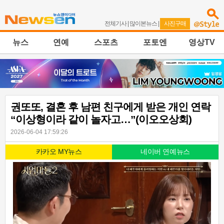
전체기사
|
많이본뉴스
|
사진구매
뉴스
연예
스포츠
포토엔
영상TV
권또또, 결혼 후 남편 친구에게 받은 개인 연락
“이상형이라 같이 놀자고…”(이오오상회)
2026-06-04 17:59:26
카카오 MY뉴스
네이버 연예뉴스