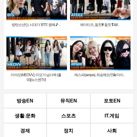
방탄소년단, 시대가 ‘BTS’ 원해🎵 ..
에이티즈, 둠칫❣️ 둠칫❣&#..
미야오(MEOVV), 미모가 넘사벽 (출
에스파(aespa), 죄송해요🥺🎤마이..
국)[뉴스엔TV]
방송EN
뮤직EN
포토EN
생활.문화
스포츠
IT.게임
경제
정치
사회