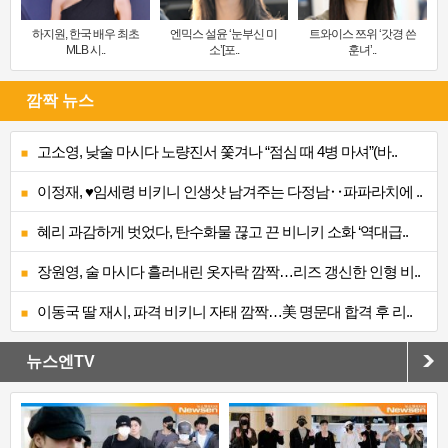
하지원, 한국 배우 최초
엔믹스 설윤 ‘눈부신 미
트와이스 쯔위 ‘갓경 쓴
MLB 시..
소’[포..
훈녀’..
깜짝 뉴스
고소영, 낮술 마시다 노량진서 쫓겨나 “점심 때 4병 마셔”(바..
이정재, ♥임세령 비키니 인생샷 남겨주는 다정남‥파파라치에 ..
혜리 과감하게 벗었다, 탄수화물 끊고 끈 비니키 소화 ‘역대급..
장원영, 술 마시다 흘러내린 옷자락 깜짝…리즈 갱신한 인형 비..
이동국 딸 재시, 파격 비키니 자태 깜짝…美 명문대 합격 후 리..
뉴스엔TV