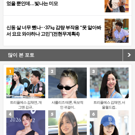
었을 뿐인데…빛나는 미모
신동 살 너무 뺐나‥37㎏ 감량 부작용 “못 알아봐
서 요요 와야하나 고민”(전현무계획4)
많이 본 포토
트리플에스 김채연, 개
샤를리즈 테론, 독보적
트리플에스 김채연, 서
그맨 김규..
인 귀걸이..
울월드컵..