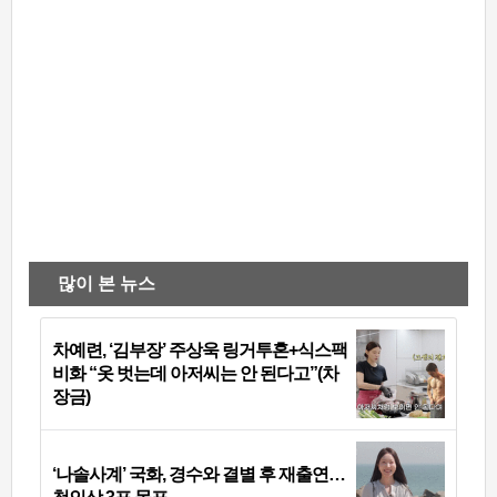
많이 본 뉴스
차예련, ‘김부장’ 주상욱 링거투혼+식스팩
비화 “옷 벗는데 아저씨는 안 된다고”(차
장금)
‘나솔사계’ 국화, 경수와 결별 후 재출연…