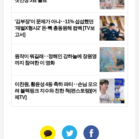
첫인상 3표 몰표
‘김부장’이 문제가 아냐‥11% 섭섭했던
‘재벌X형사2’ 돈·빽 총동원해 컴백 [TV보
고서]
원작이 뭐길래‥정해인 강하늘에 장원영
까지 참여한 이 영화
이찬원, 황윤성 4등 축하 파티‥손님 모으
려 블랙핑크 지수와 친한 척(편스토랑)[어
제TV]