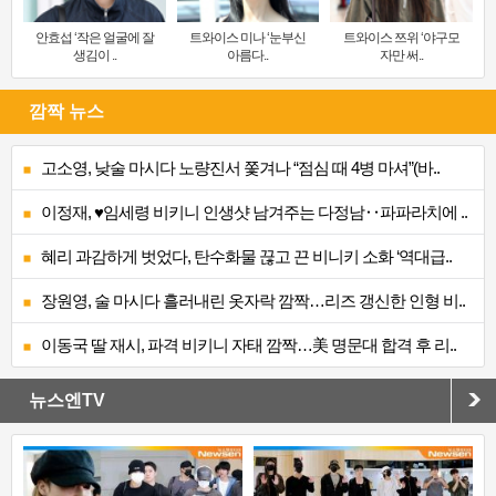
안효섭 ‘작은 얼굴에 잘
트와이스 미나 ‘눈부신
트와이스 쯔위 ‘야구모
생김이 ..
아름다..
자만 써..
깜짝 뉴스
고소영, 낮술 마시다 노량진서 쫓겨나 “점심 때 4병 마셔”(바..
이정재, ♥임세령 비키니 인생샷 남겨주는 다정남‥파파라치에 ..
혜리 과감하게 벗었다, 탄수화물 끊고 끈 비니키 소화 ‘역대급..
장원영, 술 마시다 흘러내린 옷자락 깜짝…리즈 갱신한 인형 비..
이동국 딸 재시, 파격 비키니 자태 깜짝…美 명문대 합격 후 리..
뉴스엔TV