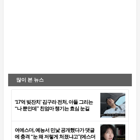
많이 본 뉴스
‘17억 빚잔치’ 김구라 전처, 아들 그리는
“나 뿐인데” 친엄마 챙기는 효심 눈길
여에스더, 예능서 민낯 공개했다가 댓글
에 충격 “눈 왜 저렇게 처졌냐고”(에스더