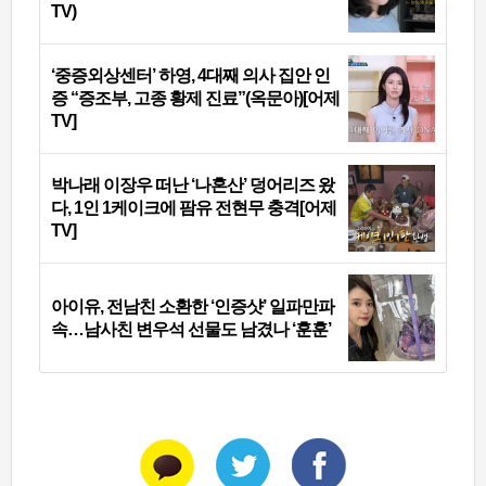
TV)
‘중증외상센터’ 하영, 4대째 의사 집안 인
증 “증조부, 고종 황제 진료”(옥문아)[어제
TV]
박나래 이장우 떠난 ‘나혼산’ 덩어리즈 왔
다, 1인 1케이크에 팜유 전현무 충격[어제
TV]
아이유, 전남친 소환한 ‘인증샷’ 일파만파
속…남사친 변우석 선물도 남겼나 ‘훈훈’