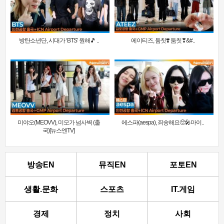
방탄소년단, 시대가 ‘BTS’ 원해🎵 ..
에이티즈, 둠칫❣️ 둠칫❣&#..
미야오(MEOVV), 미모가 넘사벽 (출
에스파(aespa), 죄송해요🥺🎤마이..
국)[뉴스엔TV]
방송EN
뮤직EN
포토EN
생활.문화
스포츠
IT.게임
경제
정치
사회