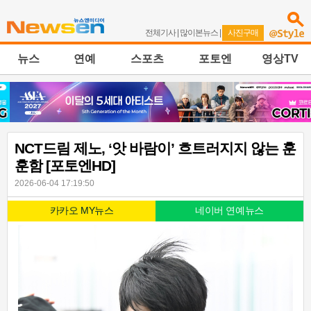
전체기사
|
많이본뉴스
|
사진구매
뉴스
연예
스포츠
포토엔
영상TV
NCT드림 제노, ‘앗 바람이’ 흐트러지지 않는 훈
훈함 [포토엔HD]
2026-06-04 17:19:50
카카오 MY뉴스
네이버 연예뉴스