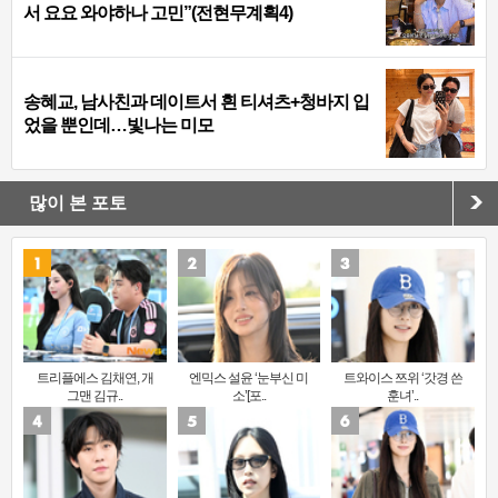
서 요요 와야하나 고민”(전현무계획4)
송혜교, 남사친과 데이트서 흰 티셔츠+청바지 입
었을 뿐인데…빛나는 미모
많이 본 포토
트리플에스 김채연, 개
엔믹스 설윤 ‘눈부신 미
트와이스 쯔위 ‘갓경 쓴
그맨 김규..
소’[포..
훈녀’..