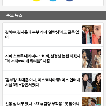
주요 뉴스
김혜수, 김지훈과 부부 케미 ‘얼빡샷’에도 굴욕 없
어
지퍼 스르륵 내리더니‥비비, 선정성 논란 터졌다
“왜 저래vs이게 워터밤” 시끌
‘김부장’ 최대훈 아내, 미스코리아 善+미스 인터내
셔널 3위 ♥장윤서였다
신동 살 너무 뺐나‥37㎏ 감량 부작용 “못 알아봐