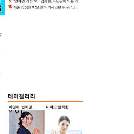
“연예인 걱정 NO” 김승현, 가난팔이 악플 억울할만‥아내+딸과 日 여행
재혼 강성연 ♥2살 연하 의사남편 누구? ‘그알’ 자문의에 훈남 비주얼 초엘리트 스펙 [종합]
7
항
이영애, 변치않...
미야오 깜찍한 ...