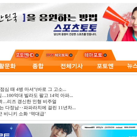
심 때 4병 마셔”(바로 그 고소...
…100억대 빌라도 팔고 14억 아파...
깜짝…리즈 갱신한 인형 비주얼
는 다정남‥파파라치에 걸린 11년차...
 비니키 소화 ‘역대급’