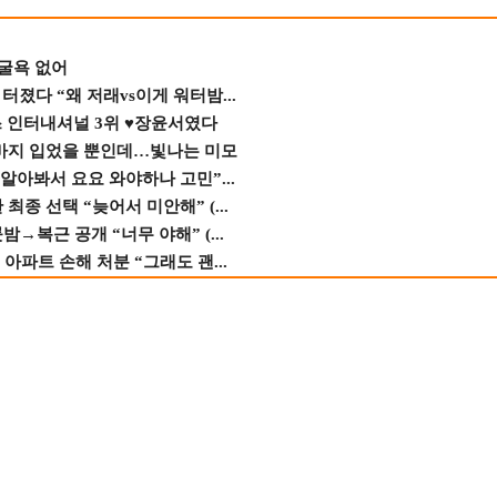
 굴욕 없어
졌다 “왜 저래vs이게 워터밤...
스 인터내셔널 3위 ♥장윤서였다
바지 입었을 뿐인데…빛나는 미모
 알아봐서 요요 와야하나 고민”...
종 선택 “늦어서 미안해” (...
→복근 공개 “너무 야해” (...
 아파트 손해 처분 “그래도 괜...