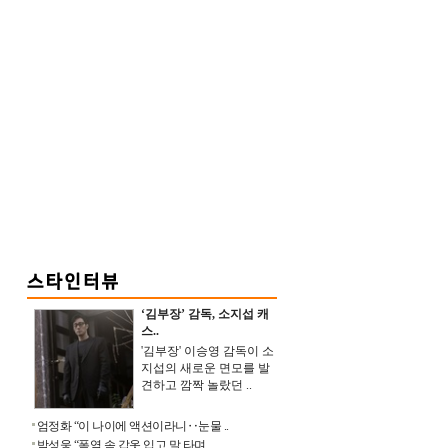
‘김부장’ 감독, 소지섭 캐
스..
'김부장' 이승영 감독이 소
지섭의 새로운 면모를 발
견하고 깜짝 놀랐던 ..
엄정화 “이 나이에 액션이라니‥눈물 ..
박성웅 “폭염 속 갑옷 입고 말 타며 ..