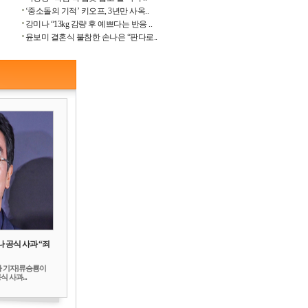
‘중소돌의 기적’ 키오프, 3년만 사옥..
강미나 “13kg 감량 후 예쁘다는 반응 ..
윤보미 결혼식 불참한 손나은 “판다로..
 공식 사과 “죄
하 기자]류승룡이
 사과...