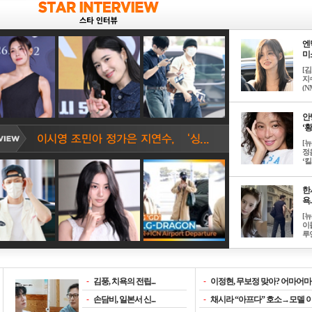
엔
미소
[
지
(NM
안
‘황
[
정
‘킬.
한
욕..
[
이
루언
-
김풍, 치욕의 전립...
-
이정현, 무보정 맞아? 어마어마한
-
손담비, 일본서 신...
-
채시라 “아프다” 호소→모델 이소