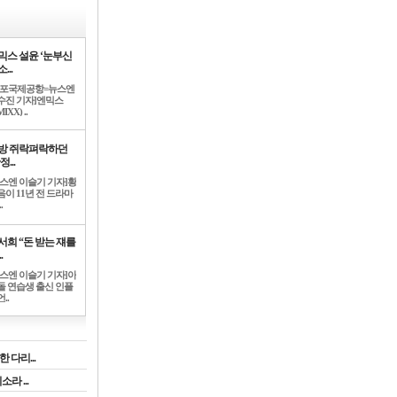
믹스 설윤 ‘눈부신
...
김포국제공항=뉴스엔
수진 기자]엔믹스
IXX) ..
방 쥐락펴락하던
정...
뉴스엔 이슬기 기자]황
음이 11년 전 드라마
.
서희 “돈 받는 쟤를
.
뉴스엔 이슬기 기자]아
돌 연습생 출신 인플
..
 다리...
라 ...