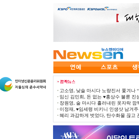
고소영, 낮술 마시다 노량진서 쫓겨나 “점
임신 김민희, 돈 없는 ♥홍상수 불륜 진심
장원영, 술 마시다 흘러내린 옷자락 
이정재, ♥임세령 비키니 인생샷 남겨주
혜리 과감하게 벗었다, 탄수화물 끊고 끈