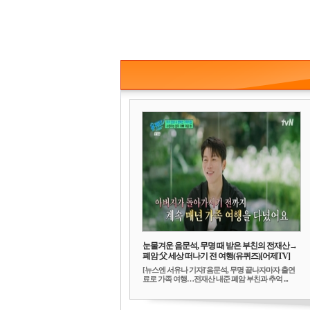
눈물겨운 음문석, 무명 때 받은 부친의 전재산→
폐암 父 세상 떠나기 전 여행(유퀴즈)[어제TV]
[뉴스엔 서유나 기자]'음문석, 무명 끝나자마자 출연
료로 가족 여행…전재산 내준 폐암 부친과 추억 ...