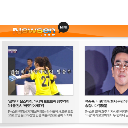
‘골때녀’ 올스타전, 마시마 포트트릭 맹추격전
류승룡, ‘비광’ 간담회서 두번이나
5:4 골 잔치 ‘짜릿’ [어제TV]
송합니다”[종합]
[뉴스엔 유경상 기자]실력 있는 선수들이 새로운 조합
[뉴스엔 글 배효주 기자/사진 이재
으로 모인 올스타전인 만큼 빠른 속도로 골이 터지며
'비광' 제작보고회에서 두 번이나 공식
...