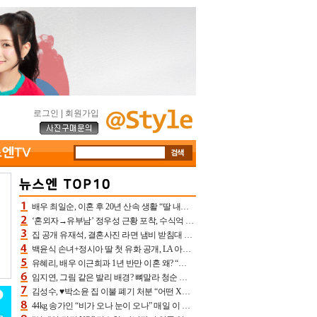
로그인
|
회원가입
배우 최일순, 이혼 후 20년 산속 생활 “딸 내가 버렸다고 원망‥맘 아파”(특종)[어제TV]
‘혼외자→유부남’ 정우성 근황 포착, 수식억 해킹 피해 후배 만났다 “존경하는”
집 공개 유재석, 결혼사진 라면 냄비 받침대 되고 분노‥가족사진도 피해(놀뭐)[어제TV]
백윤식 손녀+정시아 딸 첫 유화 공개, LA 아트쇼→서울국제조각페스타 작가다운 수준급 실력
유혜리, 배우 이근희과 1년 반만 이혼 왜? “식칼 꽂고 의자 던져” 충격 폭로(특종)[어제TV]
임지연, 그림 같은 발리 배경? 뼈말라 청순 비키니 핏에 상대 안 되네
김성수, ♥박소윤 집 이불 폐기 처분 “어떤 X이랑 썼을지 몰라” 질투(신랑수업2)[어제TV]
44kg 송가인 “비가 오나 눈이 오나” 매일 이 운동, 허벅지 근육량 상승+체지방 감소