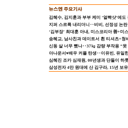
김혜수, 김지훈과 부부 케미 ‘얼빡샷’에도
지퍼 스르륵 내리더니‥비비, 선정성 논란 터
‘김부장’ 최대훈 아내, 미스코리아 善+미
송혜교, 남사친과 데이트서 흰 티셔츠+청
신동 살 너무 뺐나‥37㎏ 감량 부작용 “못
아나운서♥배우 커플 탄생‥이유빈, 유일한 최
심혜진 조카 심재원, 00년생과 단둘이 하룻밤
삼성전자 4만 원대에 산 김구라, 15년 보유