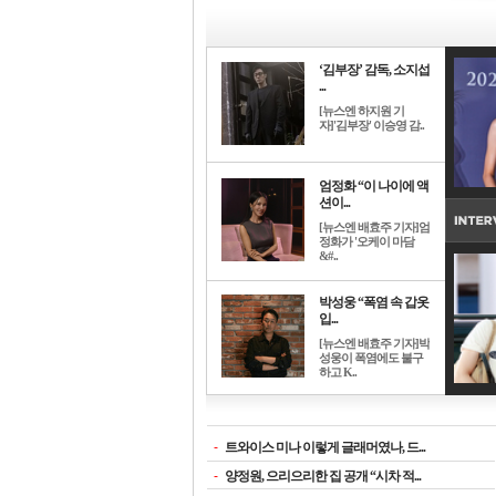
‘김부장’ 감독, 소지섭
...
[뉴스엔 하지원 기
자]'김부장' 이승영 감..
엄정화 “이 나이에 액
션이...
[뉴스엔 배효주 기자]엄
정화가 '오케이 마담
&#..
박성웅 “폭염 속 갑옷
입...
[뉴스엔 배효주 기자]박
성웅이 폭염에도 불구
하고 K..
-
트와이스 미나 이렇게 글래머였나, 드...
-
양정원, 으리으리한 집 공개 “시차 적...