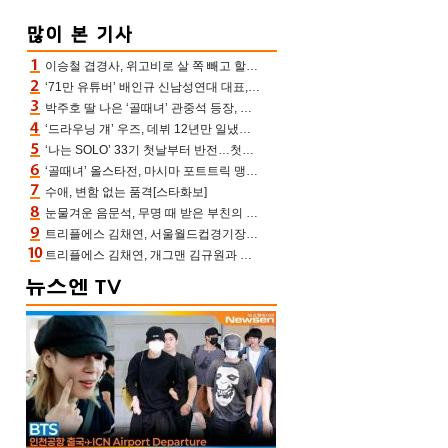
이승철 겹경사, 위고비로 살 쪽 빼고 할아버지 된다‥마음으로 낳은 딸 임신 자랑(유퀴즈)
‘71만 유튜버’ 배인규 신남성연대 대표, 오늘(5일) 숨진 채 발견…향년 36세
박주호 딸 나은 ‘골때녀’ 관중석 등장, 김민재 복제인간 보고 혼란 [결정적장면]
‘드라우닝 걔’ 우즈, 데뷔 12년만 일냈다…체조경기장 입성 확정
‘나는 SOLO’ 33기 첫날부터 반전…첫인상 0표 영호, 호감남 급부상
‘골때녀’ 올스타전, 마시마 포트트릭 맹추격전 5:4 골 잔치 ‘짜릿’ [어제TV]
수애, 변함 없는 품격[스타화보]
눈물겨운 음문석, 무명 때 받은 부친의 전재산→폐암 父 세상 떠나기 전 여행(유퀴즈)[어제TV]
트리플에스 김채연, 서울월드컵경기장에 뜬 맨시티 여신 [포토엔HD]
트리플에스 김채연, 개그맨 김규원과 함께 프리뷰쇼 진행 [포토엔HD]