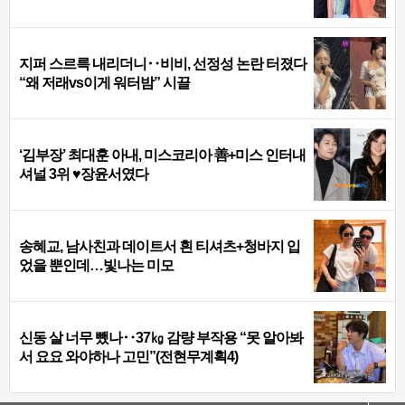
지퍼 스르륵 내리더니‥비비, 선정성 논란 터졌다
“왜 저래vs이게 워터밤” 시끌
‘김부장’ 최대훈 아내, 미스코리아 善+미스 인터내
셔널 3위 ♥장윤서였다
송혜교, 남사친과 데이트서 흰 티셔츠+청바지 입
었을 뿐인데…빛나는 미모
신동 살 너무 뺐나‥37㎏ 감량 부작용 “못 알아봐
서 요요 와야하나 고민”(전현무계획4)