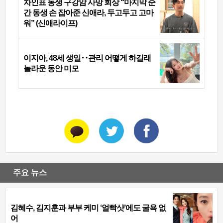
차인표 동생 구강암 사망 회상 “마지막 순
간 동생 손 잡아준 신애라, 두고두고 고마
워” (신애라이프)
이지아, 48세 생일‥관리 어떻게 하길래
놀라운 동안 미모
주요 뉴스
김혜수, 김지훈과 부부 케미 ‘얼빡샷’에도 굴욕 없
어