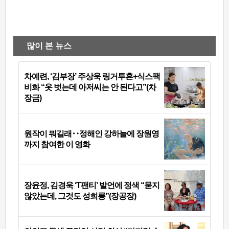
많이 본 뉴스
차예련, ‘김부장’ 주상욱 링거투혼+식스팩
비화 “옷 벗는데 아저씨는 안 된다고”(차
장금)
원작이 뭐길래‥정해인 강하늘에 장원영
까지 참여한 이 영화
장윤정, 김경욱 ‘T팬티’ 발언에 정색 “묻지
않았는데, 그것도 성희롱”(장공장)