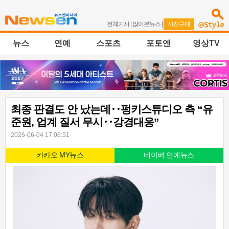
전체기사
|
많이본뉴스
|
사진구매
뉴스
연예
스포츠
포토엔
영상TV
최종 판결도 안 났는데‥펑키스튜디오 측 “유
준원, 업계 질서 무시‥강경대응”
2026-06-04 17:06:51
카카오 MY뉴스
네이버 연예뉴스