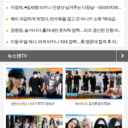
이정재, ♥임세령 비키니 인생샷 남겨주는 다정남‥파파라치에 ..
혜리 과감하게 벗었다, 탄수화물 끊고 끈 비니키 소화 ‘역대급..
장원영, 술 마시다 흘러내린 옷자락 깜짝…리즈 갱신한 인형 비..
이동국 딸 재시, 파격 비키니 자태 깜짝…美 명문대 합격 후 리..
뉴스엔TV
방탄소년단, 시대가 ‘BTS’ 원해🎵 ..
에이티즈, 둠칫❣️ 둠칫❣&#..