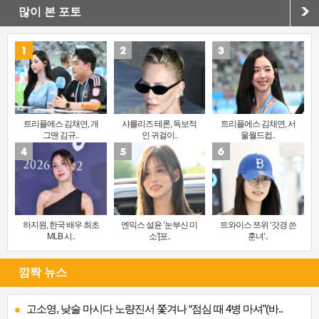
많이 본 포토
트리플에스 김채연, 개
샤를리즈 테론, 독보적
트리플에스 김채연, 서
그맨 김규..
인 귀걸이..
울월드컵..
하지원, 한국 배우 최초
엔믹스 설윤 ‘눈부신 미
트와이스 쯔위 ‘갓경 쓴
MLB 시..
소’[포..
훈녀’..
깜짝 뉴스
고소영, 낮술 마시다 노량진서 쫓겨나 “점심 때 4병 마셔”(바..