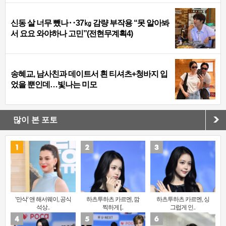
신동 살 너무 뺐나‥37㎏ 감량 부작용 “못 알아봐
서 요요 와야하나 고민”(전현무계획4)
송혜교, 남사친과 데이트서 흰 티셔츠+청바지 입
었을 뿐인데…빛나는 미모
많이 본 포토
‘만삭’ 앤 해서웨이, 공식
하츠투하츠 카르멘, 깜
하츠투하츠 카르멘, 싱
석상..
찍하게 [..
그럽게 인..