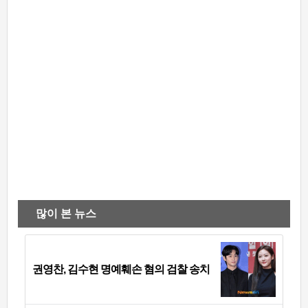
많이 본 뉴스
권영찬, 김수현 명예훼손 혐의 검찰 송치