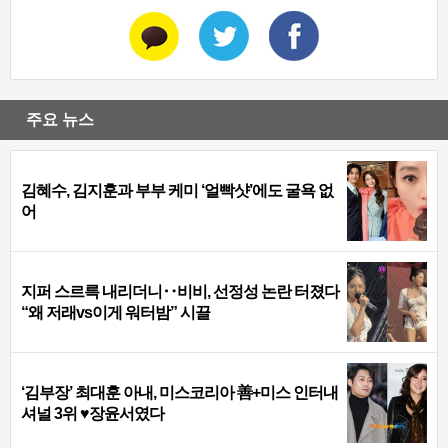
주요 뉴스
김혜수, 김지훈과 부부 케미 ‘얼빡샷’에도 굴욕 없
어
지퍼 스르륵 내리더니‥비비, 선정성 논란 터졌다
“왜 저래vs이게 워터밤” 시끌
‘김부장’ 최대훈 아내, 미스코리아 善+미스 인터내
셔널 3위 ♥장윤서였다