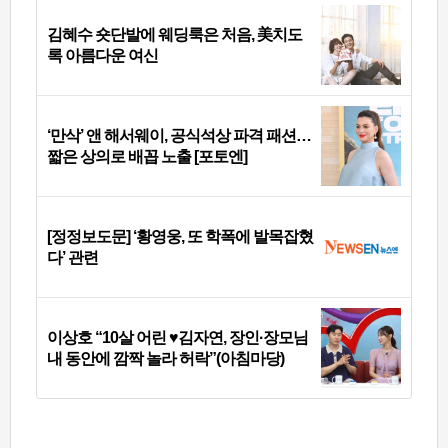
김혜수 숏단발에 웨딩룩은 처음, 美치도
록 아름다운 여신
‘만삭’ 앤 해서웨이, 공식석상 파격 패션…
짧은 상의로 배꼽 노출 [포토엔]
[정정보도문] ‘황영웅, 또 학폭에 발목잡혔
다’ 관련
이상호 “10살 어린 ♥김자연, 장인·장모님
내 동안에 깜짝 놀라 허락”(아침마당)