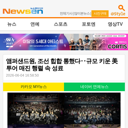
전체기사
|
많이본뉴스
|
사진구매
뉴스
연예
스포츠
포토엔
영상TV
앰퍼샌드원, 조선 힙합 통했다‥규모 키운 美
투어 매진 행렬 속 성료
2026-06-04 16:58:50
카카오 MY뉴스
네이버 연예뉴스