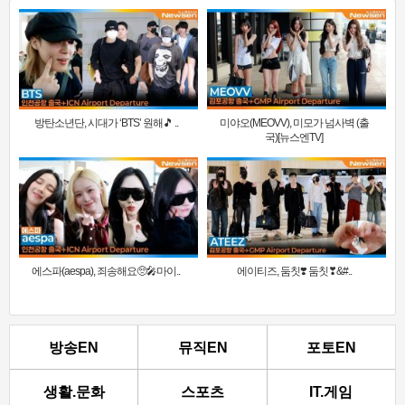
방탄소년단, 시대가 ‘BTS’ 원해🎵 ..
미야오(MEOVV), 미모가 넘사벽 (출
국)[뉴스엔TV]
에스파(aespa), 죄송해요🥺🎤마이..
에이티즈, 둠칫❣️ 둠칫❣&#..
방송EN
뮤직EN
포토EN
생활.문화
스포츠
IT.게임