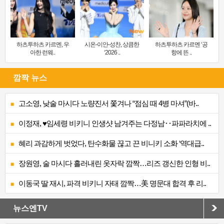
하츠투하츠 카르멘, 우
시온-이안-성찬, 상큼한
하츠투하츠 카르멘 ‘공
아한 런웨..
‘2026 ..
항에 뜬 ..
깜짝 뉴스
고소영, 낮술 마시다 노량진서 쫓겨나 “점심 때 4병 마셔”(바..
이정재, ♥임세령 비키니 인생샷 남겨주는 다정남‥파파라치에 ..
혜리 과감하게 벗었다, 탄수화물 끊고 끈 비니키 소화 ‘역대급..
장원영, 술 마시다 흘러내린 옷자락 깜짝…리즈 갱신한 인형 비..
이동국 딸 재시, 파격 비키니 자태 깜짝…美 명문대 합격 후 리..
뉴스엔TV