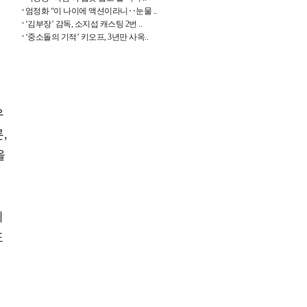
엄정화 “이 나이에 액션이라니‥눈물 ..
‘김부장’ 감독, 소지섭 캐스팅 2번 ..
‘중소돌의 기적’ 키오프, 3년만 사옥..
우
,
을
이
표