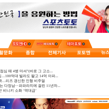
심 때 4병 마셔”(바로 그 고소...
…100억대 빌라도 팔고 14억 아파...
깜짝…리즈 갱신한 인형 비주얼
는 다정남‥파파라치에 걸린 11년차...
 비니키 소화 ‘역대급’