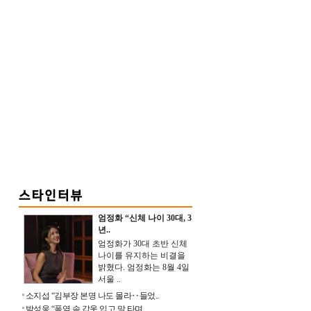
엄정화 “신체 나이 30대, 3
년..
엄정화가 30대 초반 신체
나이를 유지하는 비결을
밝혔다. 엄정화는 8월 4일
서울 ..
소지섭 “김부장 본명 나도 몰라‥들었..
박성웅 “폭염 속 갑옷 입고 말 타며 ..