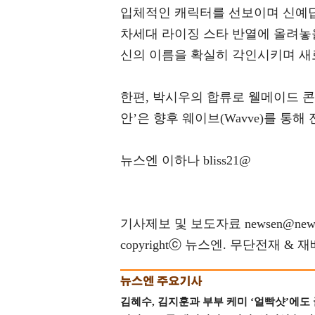
입체적인 캐릭터를 선보이며 신예답
차세대 라이징 스타 반열에 올려놓
신의 이름을 확실히 각인시키며 새
한편, 박시우의 합류로 웰메이드 콘
안’은 향후 웨이브(Wavve)를 통
뉴스엔 이하나 bliss21@
기사제보 및 보도자료 newsen@news
copyrightⓒ 뉴스엔. 무단전재 & 
김혜수, 김지훈과 부부 케미 ‘얼빡샷’에도