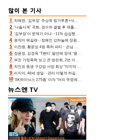
차예련, ‘김부장’ 주상욱 링거투혼+식스팩 비화 “옷 벗는데 아저씨는 안 된다고”(차장금)
‘나솔사계’ 국화, 경수와 결별 후 재출연…첫인상 3표 몰표
‘김부장’이 문제가 아냐‥11% 섭섭했던 ‘재벌X형사2’ 돈·빽 총동원해 컴백 [TV보고서]
원작이 뭐길래‥정해인 강하늘에 장원영까지 참여한 이 영화
이찬원, 황윤성 4등 축하 파티‥손님 모으려 블랙핑크 지수와 친한 척(편스토랑)[어제TV]
장윤정, 김경욱 ‘T팬티’ 발언에 정색 “묻지 않았는데, 그것도 성희롱”(장공장)
부친 가정폭력 보고 큰 방은희, 2번 이혼 후 잠수→母 고독사에 자책(특종세상)[어제TV]
차인표 동생 구강암 사망 회상 “마지막 순간 동생 손 잡아준 신애라, 두고두고 고마워” (신애라이프)
이지아, 48세 생일‥관리 어떻게 하길래 놀라운 동안 미모
‘SK하이닉스 275층’ 미자 “머리 뚜껑에서 사, 주식만 안 해도 돈 버는 것”