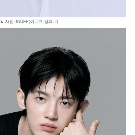
▲ 사진=INUFF(이너프 컴퍼니)