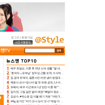
로그인
|
회원가입
배우 최일순, 이혼 후 20년 산속 생활 “딸 내가 버렸다고 원망‥맘 아파”(특종)[어제TV]
‘혼외자→유부남’ 정우성 근황 포착, 수식억 해킹 피해 후배 만났다 “존경하는”
집 공개 유재석, 결혼사진 라면 냄비 받침대 되고 분노‥가족사진도 피해(놀뭐)[어제TV]
백윤식 손녀+정시아 딸 첫 유화 공개, LA 아트쇼→서울국제조각페스타 작가다운 수준급 실력
유혜리, 배우 이근희과 1년 반만 이혼 왜? “식칼 꽂고 의자 던져” 충격 폭로(특종)[어제TV]
임지연, 그림 같은 발리 배경? 뼈말라 청순 비키니 핏에 상대 안 되네
김성수, ♥박소윤 집 이불 폐기 처분 “어떤 X이랑 썼을지 몰라” 질투(신랑수업2)[어제TV]
44kg 송가인 “비가 오나 눈이 오나” 매일 이 운동, 허벅지 근육량 상승+체지방 감소