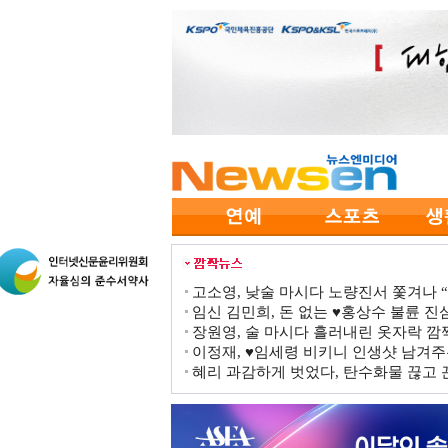
고소영, 낮술 마시다 노량진서 쫓겨나 “점
임신 김민희, 돈 없는 ♥홍상수 불륜 진심
장원영, 술 마시다 흘러내린 옷자락 
이정재, ♥임세령 비키니 인생샷 남겨주
혜리 과감하게 벗었다, 탄수화물 끊고 끈