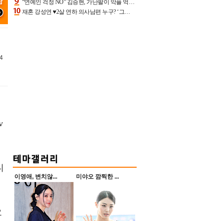
“연예인 걱정 NO” 김승현, 가난팔이 악플 억울할만‥아내+딸과 日 여행
재혼 강성연 ♥2살 연하 의사남편 누구? ‘그알’ 자문의에 훈남 비주얼 초엘리트 스펙 [종합]
4
v
디
이영애, 변치않...
미야오 깜찍한 ...
이
요