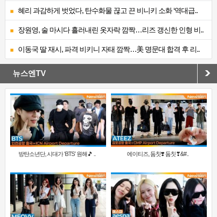
혜리 과감하게 벗었다, 탄수화물 끊고 끈 비니키 소화 ‘역대급..
장원영, 술 마시다 흘러내린 옷자락 깜짝…리즈 갱신한 인형 비..
이동국 딸 재시, 파격 비키니 자태 깜짝…美 명문대 합격 후 리..
뉴스엔TV
방탄소년단, 시대가 ‘BTS’ 원해🎵 ..
에이티즈, 둠칫❣️ 둠칫❣&#..