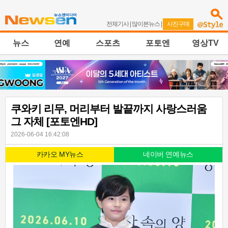
전체기사
|
많이본뉴스
|
사진구매
뉴스
연예
스포츠
포토엔
영상TV
쿠와키 리무, 머리부터 발끝까지 사랑스러움
그 자체 [포토엔HD]
2026-06-04 16:42:08
카카오 MY뉴스
네이버 연예뉴스