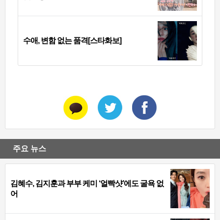
수애, 변함 없는 품격[스타화보]
주요 뉴스
김혜수, 김지훈과 부부 케미 ‘얼빡샷’에도 굴욕 없
어