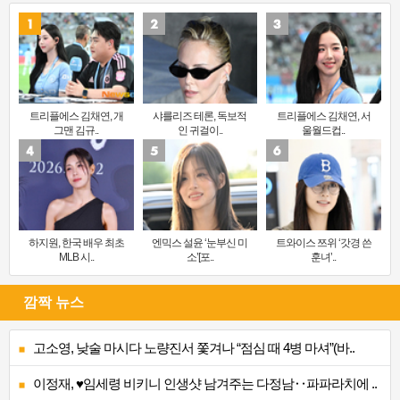
트리플에스 김채연, 개
샤를리즈 테론, 독보적
트리플에스 김채연, 서
그맨 김규..
인 귀걸이..
울월드컵..
하지원, 한국 배우 최초
엔믹스 설윤 ‘눈부신 미
트와이스 쯔위 ‘갓경 쓴
MLB 시..
소’[포..
훈녀’..
깜짝 뉴스
고소영, 낮술 마시다 노량진서 쫓겨나 “점심 때 4병 마셔”(바..
이정재, ♥임세령 비키니 인생샷 남겨주는 다정남‥파파라치에 ..