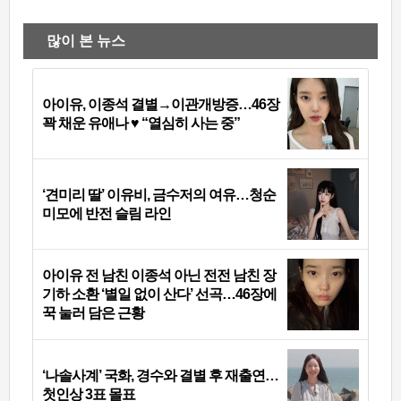
많이 본 뉴스
아이유, 이종석 결별→이관개방증…46장
꽉 채운 유애나 ♥ “열심히 사는 중”
‘견미리 딸’ 이유비, 금수저의 여유…청순
미모에 반전 슬림 라인
아이유 전 남친 이종석 아닌 전전 남친 장
기하 소환 ‘별일 없이 산다’ 선곡…46장에
꾹 눌러 담은 근황
‘나솔사계’ 국화, 경수와 결별 후 재출연…
첫인상 3표 몰표