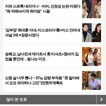
지퍼 스르륵 내리더니‥비비, 선정성 논란 터졌다
“왜 저래vs이게 워터밤” 시끌
‘김부장’ 최대훈 아내, 미스코리아 善+미스 인터내
셔널 3위 ♥장윤서였다
송혜교, 남사친과 데이트서 흰 티셔츠+청바지 입
었을 뿐인데…빛나는 미모
신동 살 너무 뺐나‥37㎏ 감량 부작용 “못 알아봐
서 요요 와야하나 고민”(전현무계획4)
많이 본 포토