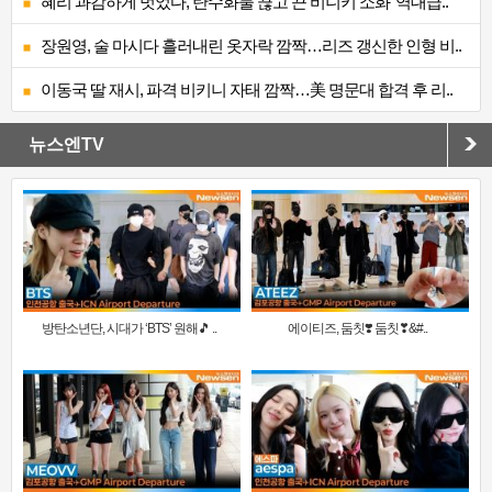
혜리 과감하게 벗었다, 탄수화물 끊고 끈 비니키 소화 ‘역대급..
장원영, 술 마시다 흘러내린 옷자락 깜짝…리즈 갱신한 인형 비..
이동국 딸 재시, 파격 비키니 자태 깜짝…美 명문대 합격 후 리..
뉴스엔TV
방탄소년단, 시대가 ‘BTS’ 원해🎵 ..
에이티즈, 둠칫❣️ 둠칫❣&#..