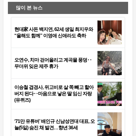
많이 본 뉴스
현대家 사돈 백지연, 62세 생일 최지우와
“올해도 함께” 이영애 신애라도 축하
오연수, 치마 걷어올리고 계곡물 풍덩‥
무더위 잊은 제주 휴가
이승철 겹경사, 위고비로 살 쪽 빼고 할아
버지 된다‥마음으로 낳은 딸 임신 자랑
(유퀴즈)
‘71만 유튜버’ 배인규 신남성연대 대표, 오
늘(5일) 숨진 채 발견…향년 36세