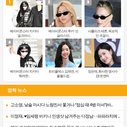
베이비몬스터 치키타
베이비몬스터 루카 ‘선
샤를리즈 테론, 독보적
‘걸크러시..
글라스만..
인 귀걸이..
베이비몬스터 치키타
트리플에스 김채연, 서
정은채, 화사한 명사수
‘화려한 ..
울월드컵..
[포토엔H..
깜짝 뉴스
고소영, 낮술 마시다 노량진서 쫓겨나 “점심 때 4병 마셔”(바..
이정재, ♥임세령 비키니 인생샷 남겨주는 다정남‥파파라치에 ..