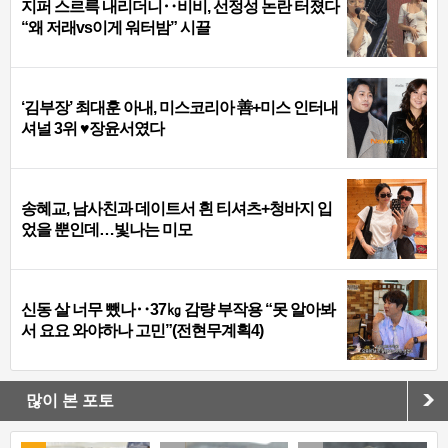
지퍼 스르륵 내리더니‥비비, 선정성 논란 터졌다
“왜 저래vs이게 워터밤” 시끌
‘김부장’ 최대훈 아내, 미스코리아 善+미스 인터내
셔널 3위 ♥장윤서였다
송혜교, 남사친과 데이트서 흰 티셔츠+청바지 입
었을 뿐인데…빛나는 미모
신동 살 너무 뺐나‥37㎏ 감량 부작용 “못 알아봐
서 요요 와야하나 고민”(전현무계획4)
많이 본 포토