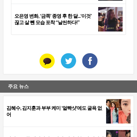
오은영 변화, ‘금쪽’ 종영 후 한 달...‘이것’
끊고 살 뺀 모습 포착 “날씬하다!”
주요 뉴스
김혜수, 김지훈과 부부 케미 ‘얼빡샷’에도 굴욕 없
어