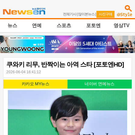
전체기사
|
많이본뉴스
|
사진구매
뉴스
연예
스포츠
포토엔
영상TV
쿠와키 리무, 반짝이는 아역 스타 [포토엔HD]
2026-06-04 16:41:12
카카오 MY뉴스
네이버 연예뉴스