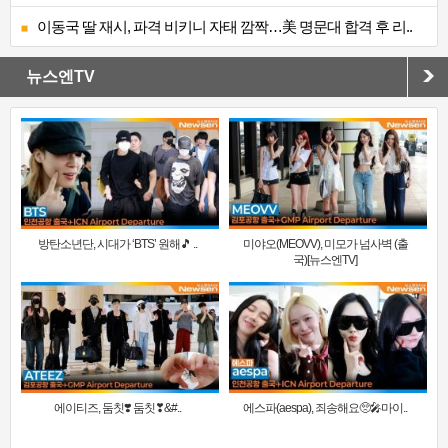
이동국 딸 재시, 파격 비키니 자태 깜짝…美 명문대 합격 후 리..
뉴스엔TV
방탄소년단, 시대가 ‘BTS’ 원해🎵 ..
미야오(MEOVV), 미모가 넘사벽 (출
국)[뉴스엔TV]
에이티즈, 둠칫❣️ 둠칫❣&#..
에스파(aespa), 죄송해요🥺🎤마이..