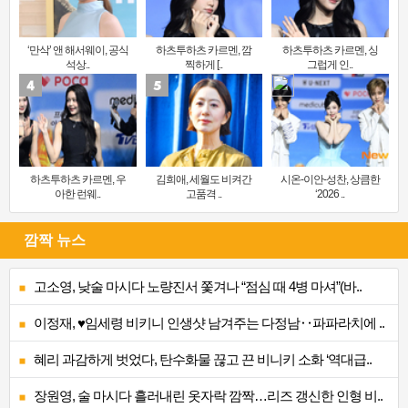
‘만삭’ 앤 해서웨이, 공식
하츠투하츠 카르멘, 깜
하츠투하츠 카르멘, 싱
석상..
찍하게 [..
그럽게 인..
하츠투하츠 카르멘, 우
김희애, 세월도 비켜간
시온-이안-성찬, 상큼한
아한 런웨..
고품격 ..
‘2026 ..
깜짝 뉴스
고소영, 낮술 마시다 노량진서 쫓겨나 “점심 때 4병 마셔”(바..
이정재, ♥임세령 비키니 인생샷 남겨주는 다정남‥파파라치에 ..
혜리 과감하게 벗었다, 탄수화물 끊고 끈 비니키 소화 ‘역대급..
장원영, 술 마시다 흘러내린 옷자락 깜짝…리즈 갱신한 인형 비..