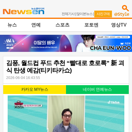
전체기사
|
많이본뉴스
|
사진구매
뉴스
연예
스포츠
포토엔
영상TV
김풍, 월드컵 푸드 추천 “빨대로 호로록” 新 괴
식 탄생 예감(티키타카쇼)
2026-06-04 16:43:55
카카오 MY뉴스
네이버 연예뉴스