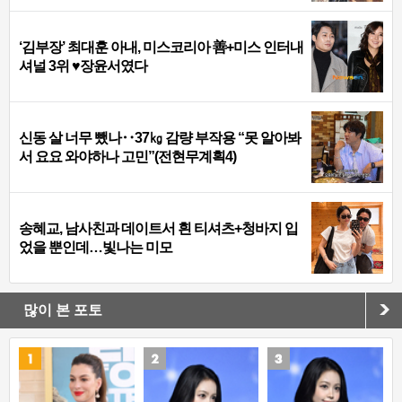
‘김부장’ 최대훈 아내, 미스코리아 善+미스 인터내
셔널 3위 ♥장윤서였다
신동 살 너무 뺐나‥37㎏ 감량 부작용 “못 알아봐
서 요요 와야하나 고민”(전현무계획4)
송혜교, 남사친과 데이트서 흰 티셔츠+청바지 입
었을 뿐인데…빛나는 미모
많이 본 포토