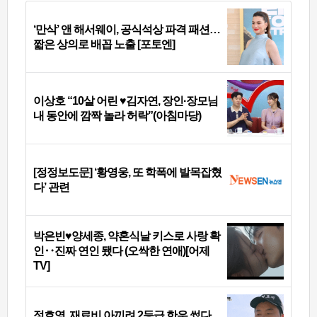
‘만삭’ 앤 해서웨이, 공식석상 파격 패션…
짧은 상의로 배꼽 노출 [포토엔]
이상호 “10살 어린 ♥김자연, 장인·장모님
내 동안에 깜짝 놀라 허락”(아침마당)
[정정보도문] ‘황영웅, 또 학폭에 발목잡혔
다’ 관련
박은빈♥양세종, 약혼식날 키스로 사랑 확
인‥진짜 연인 됐다 (오싹한 연애)[어제
TV]
정호영, 재료비 아끼려 2등급 한우 썼다