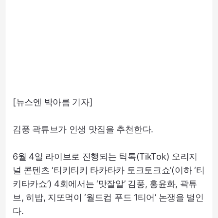
[뉴스엔 박아름 기자]
김풍 곽튜브가 인생 맛집을 추천한다.
6월 4일 라이브로 진행되는 틱톡(TikTok) 오리지
널 콘텐츠 ‘티키티키 타카타카 토크토크쇼’(이하 ‘티
키타카쇼’) 4회에서는 ‘맛잘알’ 김풍, 홍윤화, 곽튜
브, 히밥, 지또먹이 ‘월드컵 푸드 1티어’ 논쟁을 벌인
다.