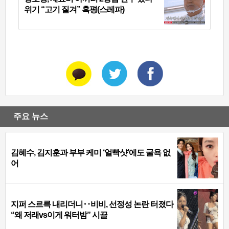
위기 “고기 질겨” 혹평(스레파)
주요 뉴스
김혜수, 김지훈과 부부 케미 ‘얼빡샷’에도 굴욕 없
어
지퍼 스르륵 내리더니‥비비, 선정성 논란 터졌다
“왜 저래vs이게 워터밤” 시끌