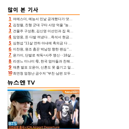
여에스더, 예능서 민낯 공개했다가 댓글에 충격 “눈 왜 저렇게 처졌냐고”(에스더TV)
김정렬, 친형 군대 구타 사망 억울 “농약사 처리, 범인 찾았지만…엄마는 이미 치매”(데이앤나잇)
건물주 구성환, 김신영 이선민과 집 옥상서 41만원 한우 파티 “화력이 성화봉송”(나혼산)
임영웅, 돈 다발 꺼냈다…즉석서 현금으로 수당 챙겨주는 ‘구단주’
심현섭 “11살 연하 아내에 축의금 다 뺏겨, 집도 아내 명의” (동치미)[결정적장면]
이찬원, 원조 춤꾼 박남정 향한 팬심 “어머님 잘 계시지” 폭소(불후)
윤가이, 단발로 싹둑+사주 맹신‥18살 연상 ♥장기하 반한 엉뚱·열정 매력(전참시)
리센느 미나미 母, 한국 엄마들과 친해진 비결=BTS “최애 정국 얘기로 통해”(전참시)
재혼 발표 오윤아, 신혼도 못 즐기고 일만 “발달장애 子도 취업 1년차, 연차 없어”
최연청 엄청난 금수저 “부친·남편 모두 판사, 국회의원·언론사 대표 집안”(아형)