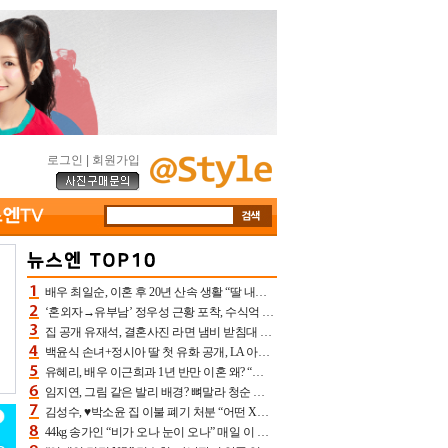
로그인
|
회원가입
배우 최일순, 이혼 후 20년 산속 생활 “딸 내가 버렸다고 원망‥맘 아파”(특종)[어제TV]
‘혼외자→유부남’ 정우성 근황 포착, 수식억 해킹 피해 후배 만났다 “존경하는”
집 공개 유재석, 결혼사진 라면 냄비 받침대 되고 분노‥가족사진도 피해(놀뭐)[어제TV]
백윤식 손녀+정시아 딸 첫 유화 공개, LA 아트쇼→서울국제조각페스타 작가다운 수준급 실력
유혜리, 배우 이근희과 1년 반만 이혼 왜? “식칼 꽂고 의자 던져” 충격 폭로(특종)[어제TV]
임지연, 그림 같은 발리 배경? 뼈말라 청순 비키니 핏에 상대 안 되네
김성수, ♥박소윤 집 이불 폐기 처분 “어떤 X이랑 썼을지 몰라” 질투(신랑수업2)[어제TV]
44kg 송가인 “비가 오나 눈이 오나” 매일 이 운동, 허벅지 근육량 상승+체지방 감소