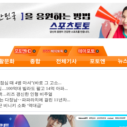
심 때 4병 마셔”(바로 그 고소...
…100억대 빌라도 팔고 14억 아파...
깜짝…리즈 갱신한 인형 비주얼
는 다정남‥파파라치에 걸린 11년차...
 비니키 소화 ‘역대급’