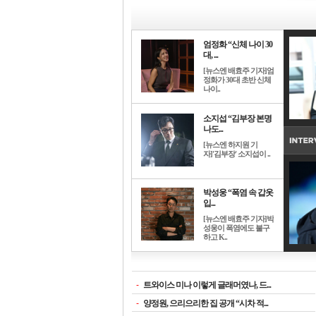
엄정화 “신체 나이 30
대, ...
[뉴스엔 배효주 기자]엄
정화가 30대 초반 신체
나이..
소지섭 “김부장 본명
나도...
[뉴스엔 하지원 기
자]'김부장' 소지섭이 ..
박성웅 “폭염 속 갑옷
입...
[뉴스엔 배효주 기자]박
성웅이 폭염에도 불구
하고 K..
-
트와이스 미나 이렇게 글래머였나, 드...
-
양정원, 으리으리한 집 공개 “시차 적...