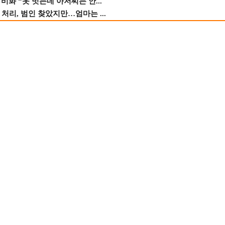
비화 “옷 벗는데 아저씨는 안...
 처리, 범인 찾았지만…엄마는 ...