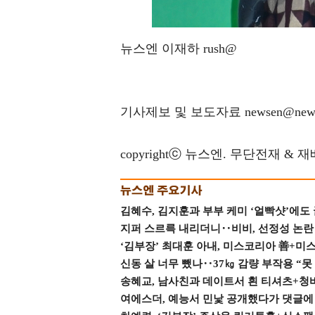
뉴스엔 이재하 rush@
기사제보 및 보도자료 newsen@news
copyrightⓒ 뉴스엔. 무단전재 & 
김혜수, 김지훈과 부부 케미 ‘얼빡샷’에도
지퍼 스르륵 내리더니‥비비, 선정성 논란 터
‘김부장’ 최대훈 아내, 미스코리아 善+미
신동 살 너무 뺐나‥37㎏ 감량 부작용 “못
송혜교, 남사친과 데이트서 흰 티셔츠+청
여에스더, 예능서 민낯 공개했다가 댓글에 충