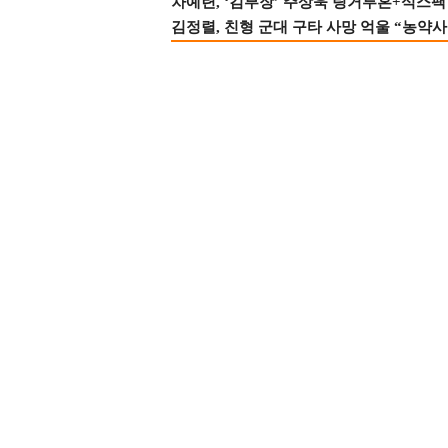
차예련, ‘김부장’ 주상욱 링거투혼+식스팩 
김정렬, 친형 군대 구타 사망 억울 “농약사