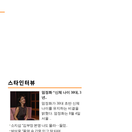
엄정화 “신체 나이 30대, 3
년..
엄정화가 30대 초반 신체
나이를 유지하는 비결을
밝혔다. 엄정화는 8월 4일
서울 ..
소지섭 “김부장 본명 나도 몰라‥들었..
박성웅 “폭염 속 갑옷 입고 말 타며 ..