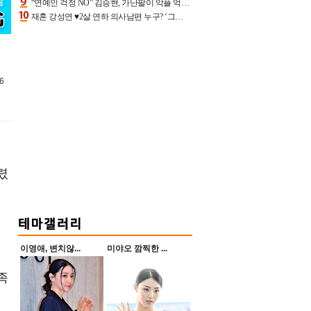
“연예인 걱정 NO” 김승현, 가난팔이 악플 억울할만‥아내+딸과 日 여행
재혼 강성연 ♥2살 연하 의사남편 누구? ‘그알’ 자문의에 훈남 비주얼 초엘리트 스펙 [종합]
6
렸
이영애, 변치않...
미야오 깜찍한 ...
족