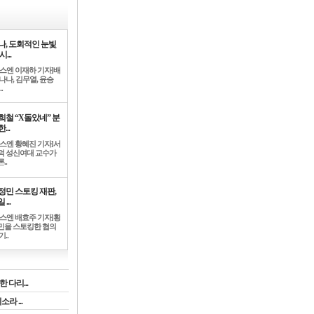
나, 도회적인 눈빛
시...
뉴스엔 이재하 기자]배
나나, 김무열, 윤승
.
희철 “X돌았네” 분
...
뉴스엔 황혜진 기자]서
덕 성신여대 교수가
..
정민 스토킹 재판,
 ...
뉴스엔 배효주 기자]황
민을 스토킹한 혐의
기..
 다리...
라 ...