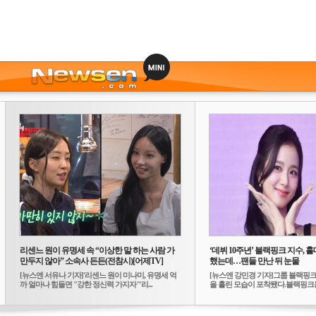
리센느 원이 유명세 속 “이상한 말 하는 사람 가
‘데뷔 10주년’ 블랙핑크 지수, 홀
만두지 않아” 소속사 든든(전참시)[어제TV]
했는데…팬들 만난 뒤 눈물
[뉴스엔 서유나 기자]'리센느 원이 미나미, 유명세 억
[뉴스엔 강민경 기자]그룹 블랙핑크
까 얼마나 힘들면 "강한 정신력 가지자"'리...
을 흘린 모습이 포착됐다.블랙핑크는
10...