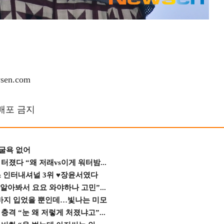
en.com
재배포 금지
 굴욕 없어
졌다 “왜 저래vs이게 워터밤...
스 인터내셔널 3위 ♥장윤서였다
 알아봐서 요요 와야하나 고민”...
바지 입었을 뿐인데…빛나는 미모
격 “눈 왜 저렇게 처졌냐고”...