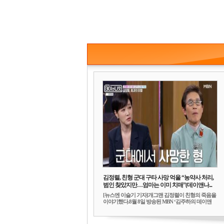
김정렬, 친형 군대 구타 사망 억울 “농약사 처리,
범인 찾았지만…엄마는 이미 치매”(데이앤나...
[뉴스엔 이슬기 기자]개그맨 김정렬이 친형의 죽음을
이야기했다.8월 8일 방송된 MBN ‘김주하의 데이앤
나...