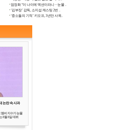
엄정화 “이 나이에 액션이라니‥눈물 ..
‘김부장’ 감독, 소지섭 캐스팅 2번 ..
‘중소돌의 기적’ 키오프, 3년만 사옥..
대 논란 속 사과
 멤버 지수가 눈물
 8월 8일 데뷔