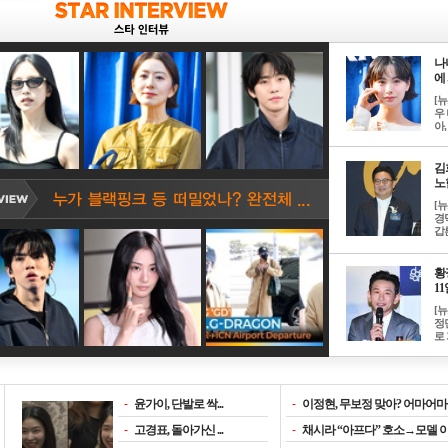
나
에 
[
우 
아, .
김
노한
[
경
갑론
황
11일
[
정
로 
-
윤가이, 단발로 싹...
-
이정현, 무보정 맞아? 어마어마한
-
고경표, 돌아가신 ...
-
채시라 “아프다” 호소→모델 이소