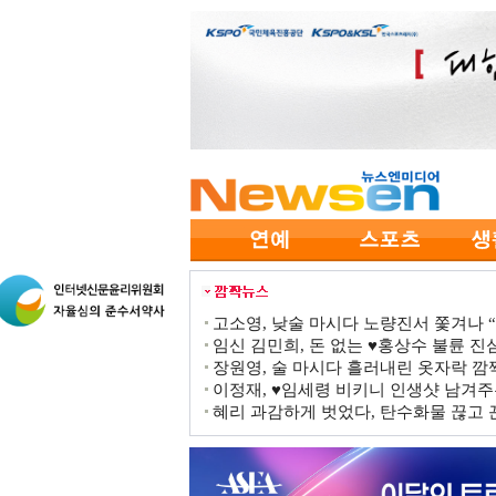
고소영, 낮술 마시다 노량진서 쫓겨나 “점
임신 김민희, 돈 없는 ♥홍상수 불륜 진심
장원영, 술 마시다 흘러내린 옷자락 
이정재, ♥임세령 비키니 인생샷 남겨주
혜리 과감하게 벗었다, 탄수화물 끊고 끈