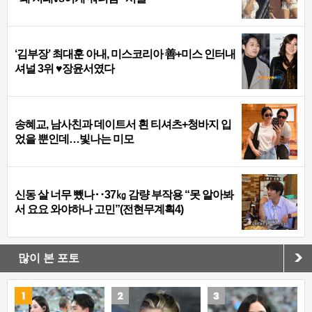
‘김부장’ 최대훈 아내, 미스코리아 善+미스 인터내
셔널 3위 ♥장윤서였다
송혜교, 남사친과 데이트서 흰 티셔츠+청바지 입
었을 뿐인데…빛나는 미모
신동 살 너무 뺐나‥37㎏ 감량 부작용 “못 알아봐
서 요요 와야하나 고민”(전현무계획4)
많이 본 포토