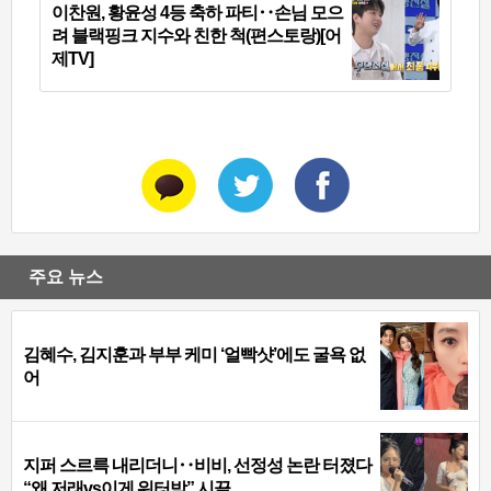
이찬원, 황윤성 4등 축하 파티‥손님 모으
려 블랙핑크 지수와 친한 척(편스토랑)[어
제TV]
주요 뉴스
김혜수, 김지훈과 부부 케미 ‘얼빡샷’에도 굴욕 없
어
지퍼 스르륵 내리더니‥비비, 선정성 논란 터졌다
“왜 저래vs이게 워터밤” 시끌