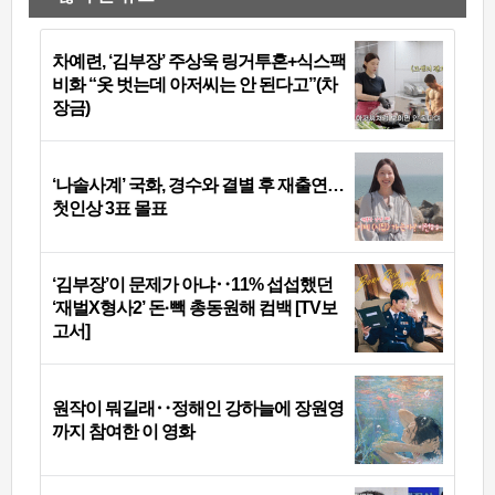
차예련, ‘김부장’ 주상욱 링거투혼+식스팩
비화 “옷 벗는데 아저씨는 안 된다고”(차
장금)
‘나솔사계’ 국화, 경수와 결별 후 재출연…
첫인상 3표 몰표
‘김부장’이 문제가 아냐‥11% 섭섭했던
‘재벌X형사2’ 돈·빽 총동원해 컴백 [TV보
고서]
원작이 뭐길래‥정해인 강하늘에 장원영
까지 참여한 이 영화