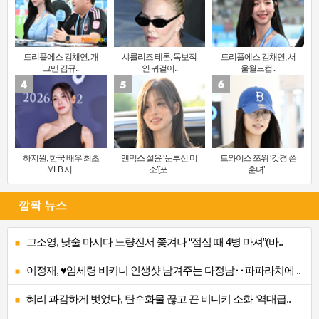
트리플에스 김채연, 개
샤를리즈 테론, 독보적
트리플에스 김채연, 서
그맨 김규..
인 귀걸이..
울월드컵..
하지원, 한국 배우 최초
엔믹스 설윤 ‘눈부신 미
트와이스 쯔위 ‘갓경 쓴
MLB 시..
소’[포..
훈녀’..
깜짝 뉴스
고소영, 낮술 마시다 노량진서 쫓겨나 “점심 때 4병 마셔”(바..
이정재, ♥임세령 비키니 인생샷 남겨주는 다정남‥파파라치에 ..
혜리 과감하게 벗었다, 탄수화물 끊고 끈 비니키 소화 ‘역대급..