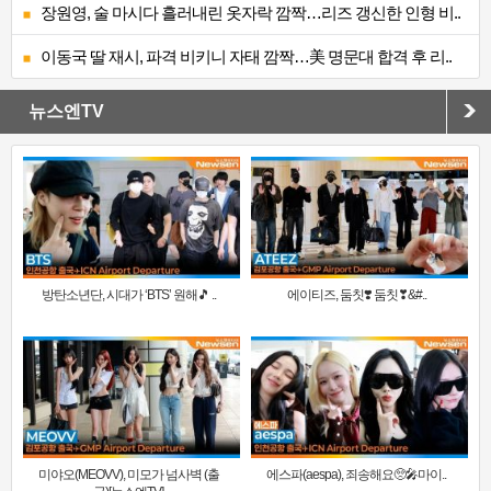
장원영, 술 마시다 흘러내린 옷자락 깜짝…리즈 갱신한 인형 비..
이동국 딸 재시, 파격 비키니 자태 깜짝…美 명문대 합격 후 리..
뉴스엔TV
방탄소년단, 시대가 ‘BTS’ 원해🎵 ..
에이티즈, 둠칫❣️ 둠칫❣&#..
미야오(MEOVV), 미모가 넘사벽 (출
에스파(aespa), 죄송해요🥺🎤마이..