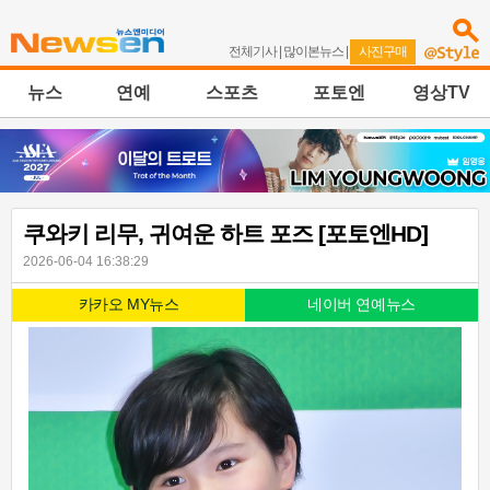
전체기사
|
많이본뉴스
|
사진구매
뉴스
연예
스포츠
포토엔
영상TV
쿠와키 리무, 귀여운 하트 포즈 [포토엔HD]
2026-06-04 16:38:29
카카오 MY뉴스
네이버 연예뉴스