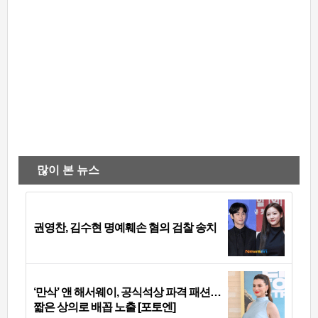
많이 본 뉴스
권영찬, 김수현 명예훼손 혐의 검찰 송치
‘만삭’ 앤 해서웨이, 공식석상 파격 패션…
짧은 상의로 배꼽 노출 [포토엔]