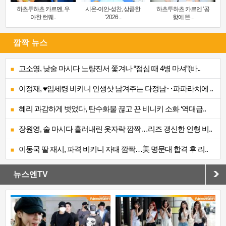
하츠투하츠 카르멘, 우
시온-이안-성찬, 상큼한
하츠투하츠 카르멘 ‘공
아한 런웨..
‘2026 ..
항에 뜬 ..
깜짝 뉴스
고소영, 낮술 마시다 노량진서 쫓겨나 “점심 때 4병 마셔”(바..
이정재, ♥임세령 비키니 인생샷 남겨주는 다정남‥파파라치에 ..
혜리 과감하게 벗었다, 탄수화물 끊고 끈 비니키 소화 ‘역대급..
장원영, 술 마시다 흘러내린 옷자락 깜짝…리즈 갱신한 인형 비..
이동국 딸 재시, 파격 비키니 자태 깜짝…美 명문대 합격 후 리..
뉴스엔TV