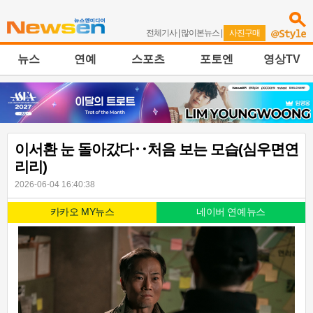
전체기사
|
많이본뉴스
|
사진구매
뉴스
연예
스포츠
포토엔
영상TV
이서환 눈 돌아갔다‥처음 보는 모습(심우면연
리리)
2026-06-04 16:40:38
카카오 MY뉴스
네이버 연예뉴스