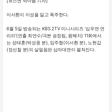
[뉴스엔 박아름 기자]
이서환이 이성을 잃고 폭주한다.
6월 5일 방송되는 KBS 2TV 미니시리즈 ‘심우면 연
리리’(연출 최연수/극본 송정림, 왕혜지) 11회에서
는 성태훈(박성웅 분), 임주형(이서환 분), 노현갑
(정선철 분)의 살얼음판 삼자대면이 펼쳐진다.