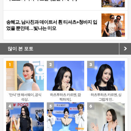
송혜교, 남사친과 데이트서 흰 티셔츠+청바지 입
었을 뿐인데…빛나는 미모
많이 본 포토
‘만삭’ 앤 해서웨이, 공식
하츠투하츠 카르멘, 깜
하츠투하츠 카르멘, 싱
석상..
찍하게 [..
그럽게 인..