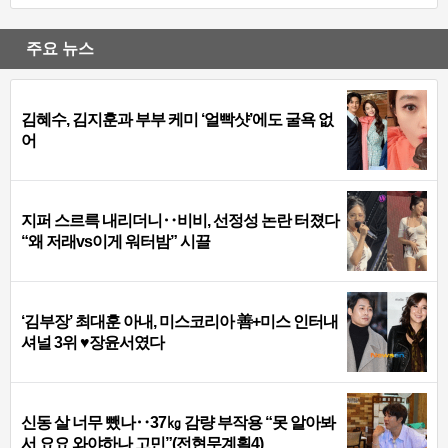
주요 뉴스
김혜수, 김지훈과 부부 케미 ‘얼빡샷’에도 굴욕 없
어
지퍼 스르륵 내리더니‥비비, 선정성 논란 터졌다
“왜 저래vs이게 워터밤” 시끌
‘김부장’ 최대훈 아내, 미스코리아 善+미스 인터내
셔널 3위 ♥장윤서였다
신동 살 너무 뺐나‥37㎏ 감량 부작용 “못 알아봐
서 요요 와야하나 고민”(전현무계획4)