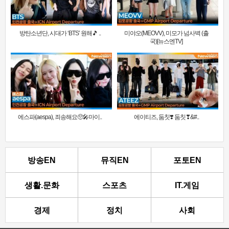
방탄소년단, 시대가 ‘BTS’ 원해🎵 ..
미야오(MEOVV), 미모가 넘사벽 (출
국)[뉴스엔TV]
에스파(aespa), 죄송해요🥺🎤마이..
에이티즈, 둠칫❣️ 둠칫❣&#..
방송EN
뮤직EN
포토EN
생활.문화
스포츠
IT.게임
경제
정치
사회