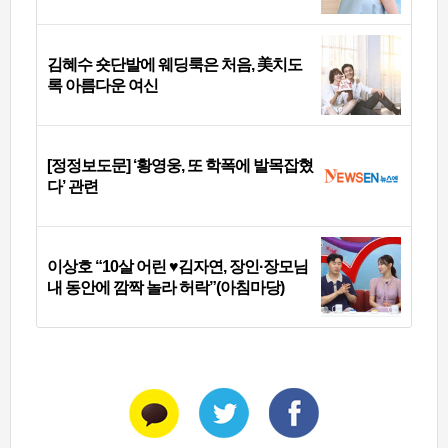
김혜수 숏단발에 웨딩룩은 처음, 美치도
록 아름다운 여신
[정정보도문] ‘황영웅, 또 학폭에 발목잡혔
다’ 관련
이상호 “10살 어린 ♥김자연, 장인·장모님
내 동안에 깜짝 놀라 허락”(아침마당)