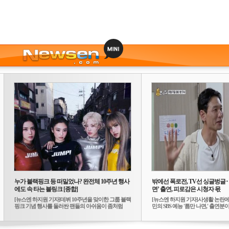
누가 블랙핑크 등 떠밀었나? 완전체 10주년 행사
밖에선 폭로전, TV선 싱글벙글
에도 속 타는 블링크 [종합]
면’ 출연, 피로감은 시청자 몫
[뉴스엔 하지원 기자]데뷔 10주년을 맞이한 그룹 블랙
[뉴스엔 하지원 기자]사생활 논란에
핑크 기념 행사를 둘러싼 팬들의 아쉬움이 좀처럼
민의 SBS 예능 '틈만 나면,' 출연분이 
가...