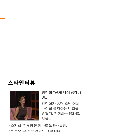
엄정화 “신체 나이 30대, 3
년..
엄정화가 30대 초반 신체
나이를 유지하는 비결을
밝혔다. 엄정화는 8월 4일
서울 ..
소지섭 “김부장 본명 나도 몰라‥들었..
박성웅 “폭염 속 갑옷 입고 말 타며 ..