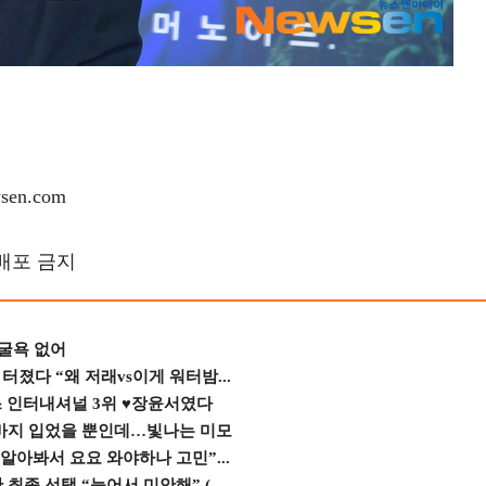
en.com
재배포 금지
 굴욕 없어
졌다 “왜 저래vs이게 워터밤...
스 인터내셔널 3위 ♥장윤서였다
바지 입었을 뿐인데…빛나는 미모
 알아봐서 요요 와야하나 고민”...
종 선택 “늦어서 미안해” (...