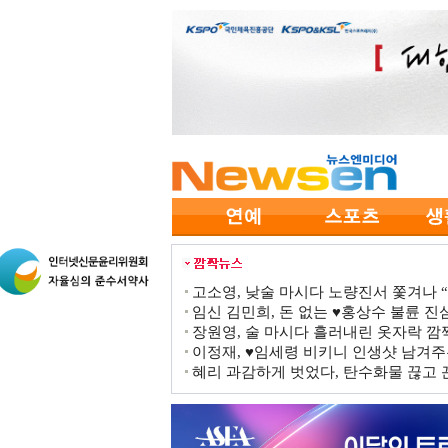
고소영, 낮술 마시다 노량진서 쫓겨나 “점
임신 김민희, 돈 없는 ♥홍상수 불륜 진심
장원영, 술 마시다 흘러내린 옷자락 
이정재, ♥임세령 비키니 인생샷 남겨주
혜리 과감하게 벗었다, 탄수화물 끊고 끈