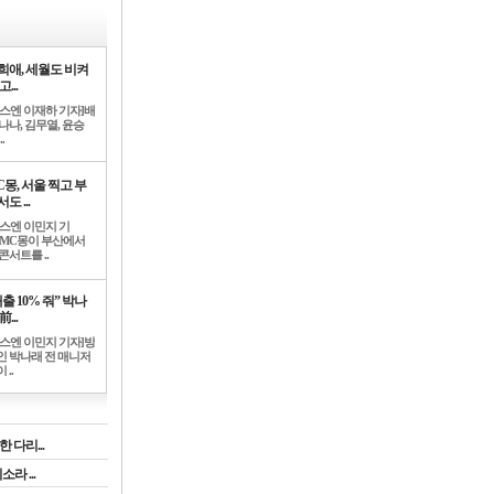
희애, 세월도 비켜
고...
뉴스엔 이재하 기자]배
나나, 김무열, 윤승
.
C몽, 서울 찍고 부
도 ...
뉴스엔 이민지 기
]MC몽이 부산에서
콘서트를 ..
출 10% 줘” 박나
前...
뉴스엔 이민지 기자]방
인 박나래 전 매니저
 ..
 다리...
라 ...