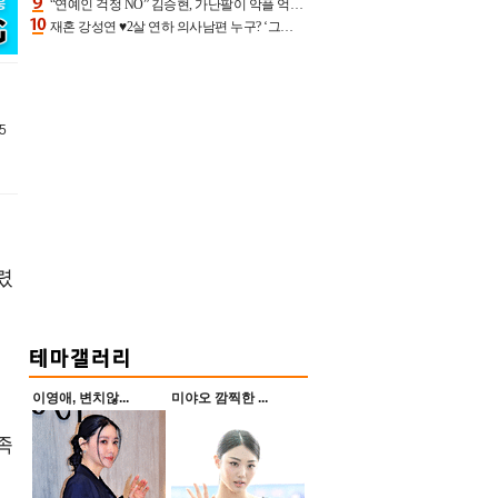
“연예인 걱정 NO” 김승현, 가난팔이 악플 억울할만‥아내+딸과 日 여행
재혼 강성연 ♥2살 연하 의사남편 누구? ‘그알’ 자문의에 훈남 비주얼 초엘리트 스펙 [종합]
5
렸
이영애, 변치않...
미야오 깜찍한 ...
족