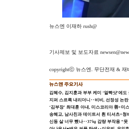
뉴스엔 이재하 rush@
기사제보 및 보도자료 newsen@news
copyrightⓒ 뉴스엔. 무단전재 & 
김혜수, 김지훈과 부부 케미 ‘얼빡샷’에도
지퍼 스르륵 내리더니‥비비, 선정성 논란 터
‘김부장’ 최대훈 아내, 미스코리아 善+미
송혜교, 남사친과 데이트서 흰 티셔츠+청
신동 살 너무 뺐나‥37㎏ 감량 부작용 “못
아나운서♥배우 커플 탄생‥이유빈, 유일한 최