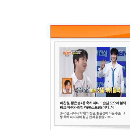
이찬원, 황윤성 4등 축하 파티‥손님 모으려 블랙
핑크 지수와 친한 척(편스토랑)[어제TV]
[뉴스엔 서유나 기자]'이찬원, 황윤성이 아들 수준…4
등 축하 파티 위해 황금 인맥 총동원'가수 ...