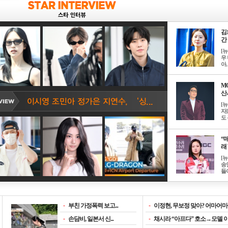
김
간 
[
우 
아, .
M
산서
[
자
도 
“매
래 
[
송
들이
-
부친 가정폭력 보고...
-
이정현, 무보정 맞아? 어마어마한
-
손담비, 일본서 신...
-
채시라 “아프다” 호소→모델 이소