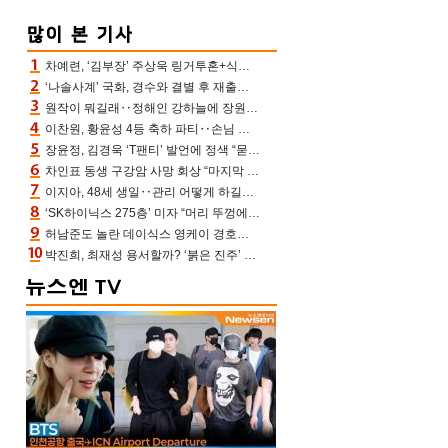
차예련, ‘김부장’ 주상욱 링거투혼+식스팩 비화 “옷 벗는데 아저씨는 안 된다고”(차장금)
‘나솔사계’ 국화, 경수와 결별 후 재출연…첫인상 3표 몰표
원작이 뭐길래‥정해인 강하늘에 장원영까지 참여한 이 영화
이찬원, 황윤성 4등 축하 파티‥손님 모으려 블랙핑크 지수와 친한 척(편스토랑)[어제TV]
장윤정, 김경욱 ‘T팬티’ 발언에 정색 “묻지 않았는데, 그것도 성희롱”(장공장)
차인표 동생 구강암 사망 회상 “마지막 순간 동생 손 잡아준 신애라, 두고두고 고마워” (신애라이프)
이지아, 48세 생일‥관리 어떻게 하길래 놀라운 동안 미모
‘SK하이닉스 275층’ 미자 “머리 뚜껑에서 사, 주식만 안 해도 돈 버는 것”
허남준도 놀란 데이식스 영케이 경호원병 과거 “그냥 돌았던 놈”
박진희, 최재성 용서할까? ‘붉은 진주’ 오늘(7일) 결말 나온다