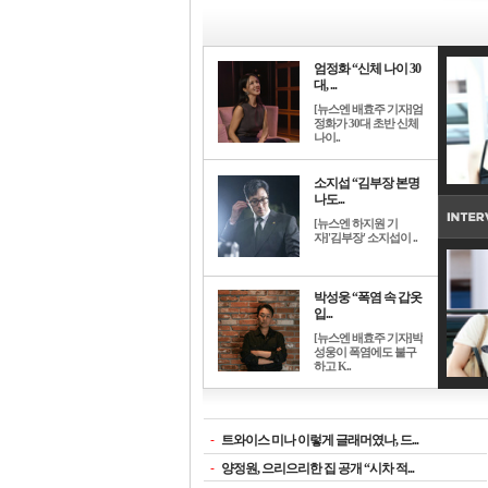
엄정화 “신체 나이 30
대, ...
[뉴스엔 배효주 기자]엄
정화가 30대 초반 신체
나이..
소지섭 “김부장 본명
나도...
[뉴스엔 하지원 기
자]'김부장' 소지섭이 ..
박성웅 “폭염 속 갑옷
입...
[뉴스엔 배효주 기자]박
성웅이 폭염에도 불구
하고 K..
-
트와이스 미나 이렇게 글래머였나, 드...
-
양정원, 으리으리한 집 공개 “시차 적...