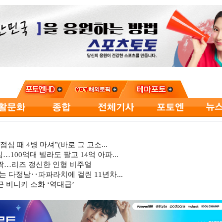
심 때 4병 마셔”(바로 그 고소...
…100억대 빌라도 팔고 14억 아파...
깜짝…리즈 갱신한 인형 비주얼
는 다정남‥파파라치에 걸린 11년차...
 비니키 소화 ‘역대급’