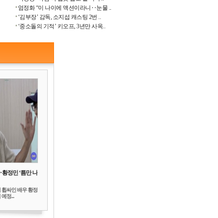
엄정화 “이 나이에 액션이라니‥눈물 ..
‘김부장’ 감독, 소지섭 캐스팅 2번 ..
‘중소돌의 기적’ 키오프, 3년만 사옥..
‥황정민 ‘틈만 나
 휩싸인 배우 황정
예정...