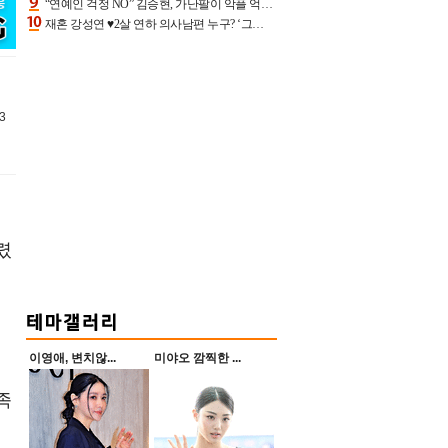
“연예인 걱정 NO” 김승현, 가난팔이 악플 억울할만‥아내+딸과 日 여행
재혼 강성연 ♥2살 연하 의사남편 누구? ‘그알’ 자문의에 훈남 비주얼 초엘리트 스펙 [종합]
3
렸
이영애, 변치않...
미야오 깜찍한 ...
족