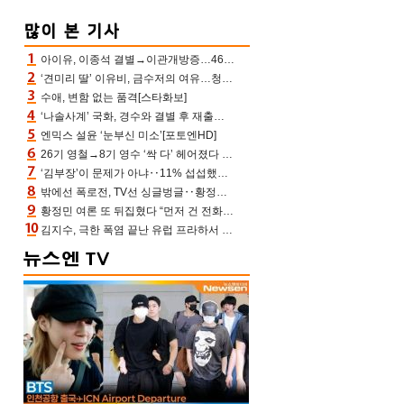
아이유, 이종석 결별→이관개방증…46장 꽉 채운 유애나 ♥ “열심히 사는 중”
‘견미리 딸’ 이유비, 금수저의 여유…청순 미모에 반전 슬림 라인
수애, 변함 없는 품격[스타화보]
‘나솔사계’ 국화, 경수와 결별 후 재출연…첫인상 3표 몰표
엔믹스 설윤 ‘눈부신 미소’[포토엔HD]
26기 영철→8기 영수 ‘싹 다’ 헤어졌다 ‘나솔사계’ 충격의 현커 0쌍 (촌장TV)
‘김부장’이 문제가 아냐‥11% 섭섭했던 ‘재벌X형사2’ 돈·빽 총동원해 컴백 [TV보고서]
밖에선 폭로전, TV선 싱글벙글‥황정민 ‘틈만 나면’ 출연, 피로감은 시청자 몫
황정민 여론 또 뒤집혔다 “먼저 건 전화 62통, 그만 연락해” vs 女팬 “녹취 다 올려” 진흙탕 싸움
김지수, 극한 폭염 끝난 유럽 프라하서 쾌적한 여름나기 “선풍기만으로 지내”