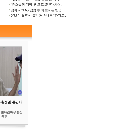
‘중소돌의 기적’ 키오프, 3년만 사옥..
강미나 “13kg 감량 후 예쁘다는 반응 ..
윤보미 결혼식 불참한 손나은 “판다로..
‥황정민 ‘틈만 나
 휩싸인 배우 황정
예정...