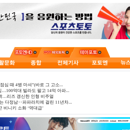
심 때 4병 마셔”(바로 그 고소...
…100억대 빌라도 팔고 14억 아파...
깜짝…리즈 갱신한 인형 비주얼
는 다정남‥파파라치에 걸린 11년차...
 비니키 소화 ‘역대급’