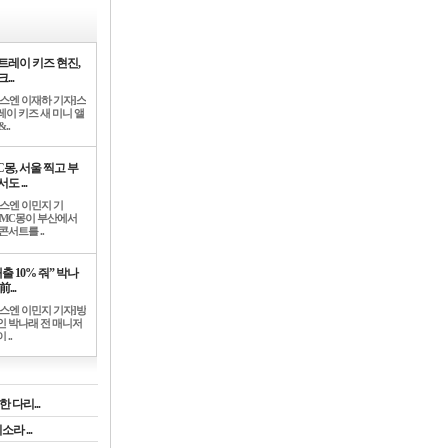
트레이 키즈 현진,
...
뉴스엔 이재하 기자]스
레이 키즈 새 미니 앨
..
C몽, 서울 찍고 부
도 ...
뉴스엔 이민지 기
]MC몽이 부산에서
콘서트를 ..
출 10% 줘” 박나
前...
뉴스엔 이민지 기자]방
인 박나래 전 매니저
 ..
 다리...
라 ...