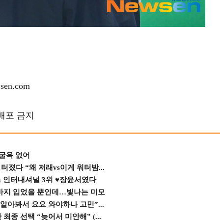
en.com
재배포 금지
 굴욕 없어
졌다 “왜 저래vs이게 워터밤...
스 인터내셔널 3위 ♥장윤서였다
바지 입었을 뿐인데…빛나는 미모
 알아봐서 요요 와야하나 고민”...
종 선택 “늦어서 미안해” (...