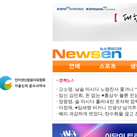
고소영, 낮술 마시다 노량진서 쫓겨나 “점
임신 김민희, 돈 없는 ♥홍상수 불륜 진심
장원영, 술 마시다 흘러내린 옷자락 
이정재, ♥임세령 비키니 인생샷 남겨주
혜리 과감하게 벗었다, 탄수화물 끊고 끈