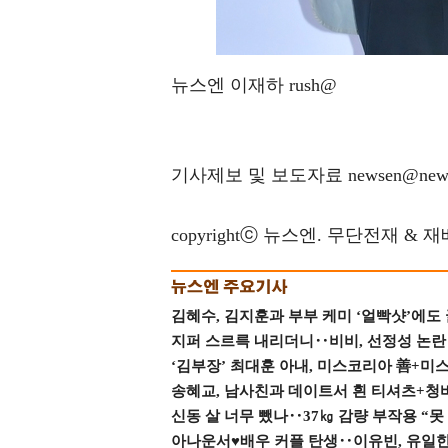
뉴스엔 이재하 rush@
기사제보 및 보도자료 newsen@news
copyrightⓒ 뉴스엔. 무단전재 & 
김혜수, 김지훈과 부부 케미 ‘얼빡샷’에도
지퍼 스르륵 내리더니‥비비, 선정성 논란 터
‘김부장’ 최대훈 아내, 미스코리아 善+미
송혜교, 남사친과 데이트서 흰 티셔츠+청
신동 살 너무 뺐나‥37㎏ 감량 부작용 “못
아나운서♥배우 커플 탄생‥이유빈, 유일한 최