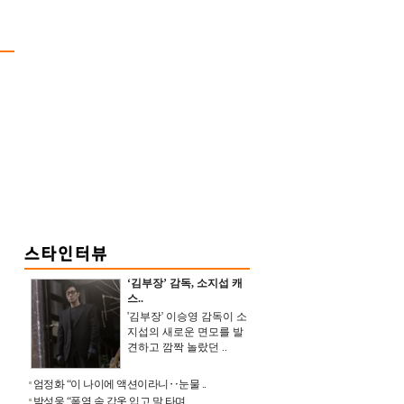
‘김부장’ 감독, 소지섭 캐
스..
'김부장' 이승영 감독이 소
지섭의 새로운 면모를 발
견하고 깜짝 놀랐던 ..
엄정화 “이 나이에 액션이라니‥눈물 ..
박성웅 “폭염 속 갑옷 입고 말 타며 ..