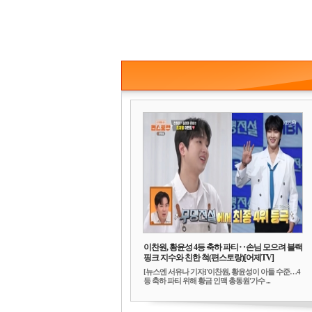
이찬원, 황윤성 4등 축하 파티‥손님 모으려 블랙
핑크 지수와 친한 척(편스토랑)[어제TV]
[뉴스엔 서유나 기자]'이찬원, 황윤성이 아들 수준…4
등 축하 파티 위해 황금 인맥 총동원'가수 ...