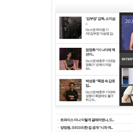
‘김부장’ 감독, 소지섭
...
[뉴스엔 하지원 기
자]'김부장' 이승영 감..
엄정화 “이 나이에 액
션이...
[뉴스엔 배효주 기자]엄
정화가 '오케이 마담
&#..
박성웅 “폭염 속 갑옷
입...
[뉴스엔 배효주 기자]박
성웅이 폭염에도 불구
하고 K..
-
트와이스 미나 이렇게 글래머였나, 드...
-
양정원, 으리으리한 집 공개 “시차 적...