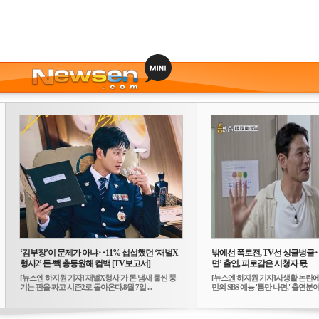
‘김부장’이 문제가 아냐‥11% 섭섭했던 ‘재벌X
밖에선 폭로전, TV선 싱글벙글
형사2’ 돈·빽 총동원해 컴백 [TV보고서]
면’ 출연, 피로감은 시청자 몫
[뉴스엔 하지원 기자]'재벌X형사'가 돈 냄새 물씬 풍
[뉴스엔 하지원 기자]사생활 논란에
기는 판을 짜고 시즌2로 돌아온다.8월 7일 ...
민의 SBS 예능 '틈만 나면,' 출연분이 