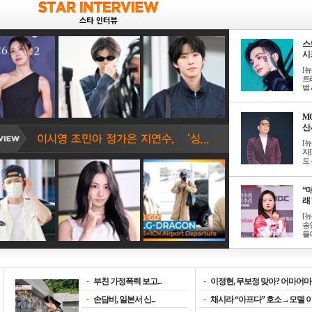
스
시크
[
트
범 &
M
산서
[
자
도 
“매
래 
[
송
들이
-
부친 가정폭력 보고...
-
이정현, 무보정 맞아? 어마어마한
-
손담비, 일본서 신...
-
채시라 “아프다” 호소→모델 이소