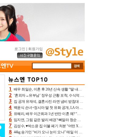
로그인
|
회원가입
배우 최일순, 이혼 후 20년 산속 생활 “딸 내가 버렸다고 원망‥맘 아파”(특종)[어제TV]
‘혼외자→유부남’ 정우성 근황 포착, 수식억 해킹 피해 후배 만났다 “존경하는”
집 공개 유재석, 결혼사진 라면 냄비 받침대 되고 분노‥가족사진도 피해(놀뭐)[어제TV]
백윤식 손녀+정시아 딸 첫 유화 공개, LA 아트쇼→서울국제조각페스타 작가다운 수준급 실력
유혜리, 배우 이근희과 1년 반만 이혼 왜? “식칼 꽂고 의자 던져” 충격 폭로(특종)[어제TV]
임지연, 그림 같은 발리 배경? 뼈말라 청순 비키니 핏에 상대 안 되네
김성수, ♥박소윤 집 이불 폐기 처분 “어떤 X이랑 썼을지 몰라” 질투(신랑수업2)[어제TV]
44kg 송가인 “비가 오나 눈이 오나” 매일 이 운동, 허벅지 근육량 상승+체지방 감소