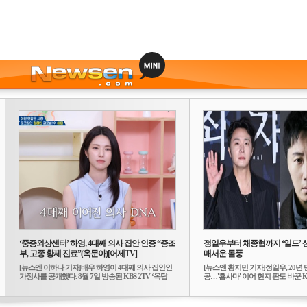
‘중증외상센터’ 하영, 4대째 의사 집안 인증 “증조
정일우부터 채종협까지 ‘일드’ 
부, 고종 황제 진료”(옥문아)[어제TV]
매서운 돌풍
[뉴스엔 이하나 기자]배우 하영이 4대째 의사 집안인
[뉴스엔 황지민 기자]정일우, 20년 
가정사를 공개했다. 8월 7일 방송된 KBS 2TV ‘옥탑
공…'횹사마' 이어 현지 판도 바꾼 K-
방...