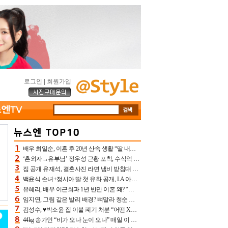
로그인
|
회원가입
배우 최일순, 이혼 후 20년 산속 생활 “딸 내가 버렸다고 원망‥맘 아파”(특종)[어제TV]
‘혼외자→유부남’ 정우성 근황 포착, 수식억 해킹 피해 후배 만났다 “존경하는”
집 공개 유재석, 결혼사진 라면 냄비 받침대 되고 분노‥가족사진도 피해(놀뭐)[어제TV]
백윤식 손녀+정시아 딸 첫 유화 공개, LA 아트쇼→서울국제조각페스타 작가다운 수준급 실력
유혜리, 배우 이근희과 1년 반만 이혼 왜? “식칼 꽂고 의자 던져” 충격 폭로(특종)[어제TV]
임지연, 그림 같은 발리 배경? 뼈말라 청순 비키니 핏에 상대 안 되네
김성수, ♥박소윤 집 이불 폐기 처분 “어떤 X이랑 썼을지 몰라” 질투(신랑수업2)[어제TV]
44kg 송가인 “비가 오나 눈이 오나” 매일 이 운동, 허벅지 근육량 상승+체지방 감소