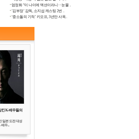
엄정화 “이 나이에 액션이라니‥눈물 ..
‘김부장’ 감독, 소지섭 캐스팅 2번 ..
‘중소돌의 기적’ 키오프, 3년만 사옥..
삼킨 K-배우들의
만 일본 도전 대성
배우...