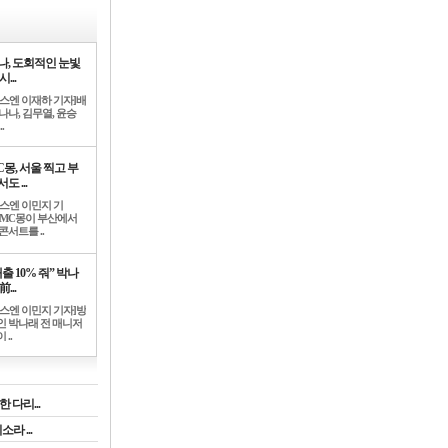
나, 도회적인 눈빛
시...
뉴스엔 이재하 기자]배
나나, 김무열, 윤승
.
C몽, 서울 찍고 부
도 ...
뉴스엔 이민지 기
]MC몽이 부산에서
콘서트를 ..
출 10% 줘” 박나
前...
뉴스엔 이민지 기자]방
인 박나래 전 매니저
 ..
 다리...
라 ...