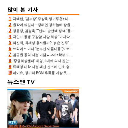
차예련, ‘김부장’ 주상욱 링거투혼+식스팩 비화 “옷 벗는데 아저씨는 안 된다고”(차장금)
원작이 뭐길래‥정해인 강하늘에 장원영까지 참여한 이 영화
장윤정, 김경욱 ‘T팬티’ 발언에 정색 “묻지 않았는데, 그것도 성희롱”(장공장)
차인표 동생 구강암 사망 회상 “마지막 순간 동생 손 잡아준 신애라, 두고두고 고마워” (신애라이프)
박진희, 최재성 용서할까? ‘붉은 진주’ 오늘(7일) 결말 나온다
트와이스 미나 ‘눈부신 아름다움’[포토엔HD]
김규원 공익 시절 미담→교사+학부모 추가 미담 속출 “휠체어 탄 아이와 산책도”[종합]
‘중증외상센터’ 하영, 4대째 의사 집안 인증 “증조부, 고종 황제 진료”(옥문아)[어제TV]
류혜영 대학 시절 패션 센스에 민호 충격 “레몬색 레깅스에 다리 없는 줄”(나혼산)
아이유, 장기하 BGM 후폭풍 예상 못 했나‥삭제 오보→윤가이까지 엮여 시끌