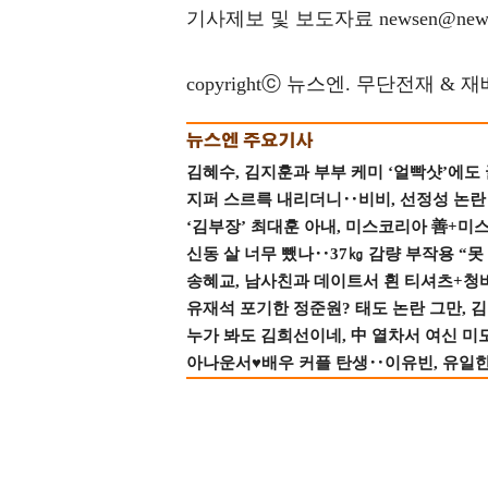
기사제보 및 보도자료 newsen@news
copyrightⓒ 뉴스엔. 무단전재 & 
김혜수, 김지훈과 부부 케미 ‘얼빡샷’에도
지퍼 스르륵 내리더니‥비비, 선정성 논란 터
‘김부장’ 최대훈 아내, 미스코리아 善+미
신동 살 너무 뺐나‥37㎏ 감량 부작용 “못
송혜교, 남사친과 데이트서 흰 티셔츠+청
유재석 포기한 정준원? 태도 논란 그만, 김현
누가 봐도 김희선이네, 中 열차서 여신 미
아나운서♥배우 커플 탄생‥이유빈, 유일한 최