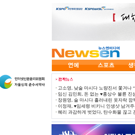
고소영, 낮술 마시다 노량진서 쫓겨나 “점
임신 김민희, 돈 없는 ♥홍상수 불륜 진심
장원영, 술 마시다 흘러내린 옷자락 
이정재, ♥임세령 비키니 인생샷 남겨주
혜리 과감하게 벗었다, 탄수화물 끊고 끈