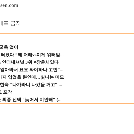
en.com
재배포 금지
 굴욕 없어
졌다 “왜 저래vs이게 워터밤...
스 인터내셔널 3위 ♥장윤서였다
 알아봐서 요요 와야하나 고민”...
바지 입었을 뿐인데…빛나는 미모
숙 “나가라니 나갔을 거고” ...
모 포착
종 선택 “늦어서 미안해” (...