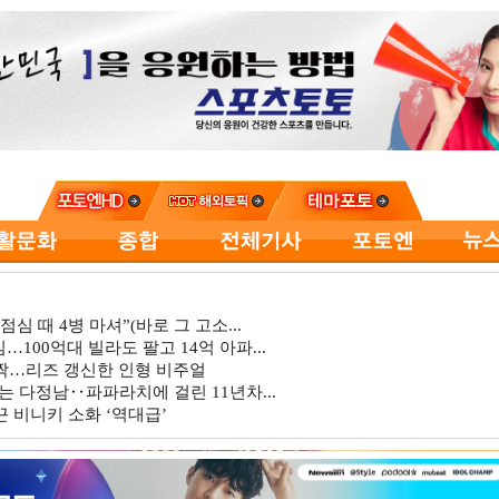
심 때 4병 마셔”(바로 그 고소...
…100억대 빌라도 팔고 14억 아파...
깜짝…리즈 갱신한 인형 비주얼
는 다정남‥파파라치에 걸린 11년차...
 비니키 소화 ‘역대급’