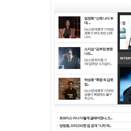
엄정화 “신체 나이 30
대, ...
[뉴스엔 배효주 기자]엄
정화가 30대 초반 신체
나이..
소지섭 “김부장 본명
나도...
[뉴스엔 하지원 기
자]'김부장' 소지섭이 ..
박성웅 “폭염 속 갑옷
입...
[뉴스엔 배효주 기자]박
성웅이 폭염에도 불구
하고 K..
-
트와이스 미나 이렇게 글래머였나, 드...
-
양정원, 으리으리한 집 공개 “시차 적...