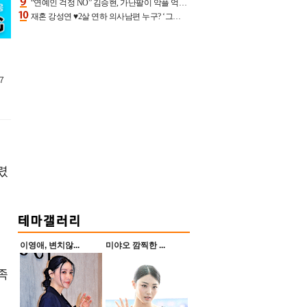
“연예인 걱정 NO” 김승현, 가난팔이 악플 억울할만‥아내+딸과 日 여행
재혼 강성연 ♥2살 연하 의사남편 누구? ‘그알’ 자문의에 훈남 비주얼 초엘리트 스펙 [종합]
7
렸
이영애, 변치않...
미야오 깜찍한 ...
족