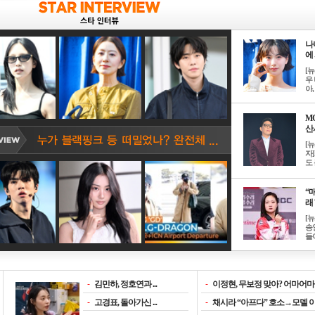
나
에 
[
우 
아, .
M
산서
[
자
도 
“매
래 
[
송
들이
-
김민하, 정호연과 ...
-
이정현, 무보정 맞아? 어마어마한
-
고경표, 돌아가신 ...
-
채시라 “아프다” 호소→모델 이소