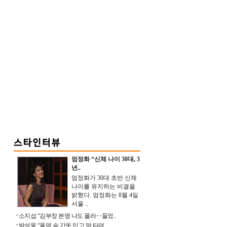
엄정화 “신체 나이 30대, 3
년..
엄정화가 30대 초반 신체
나이를 유지하는 비결을
밝혔다. 엄정화는 8월 4일
서울 ..
소지섭 “김부장 본명 나도 몰라‥들었..
박성웅 “폭염 속 갑옷 입고 말 타며 ..