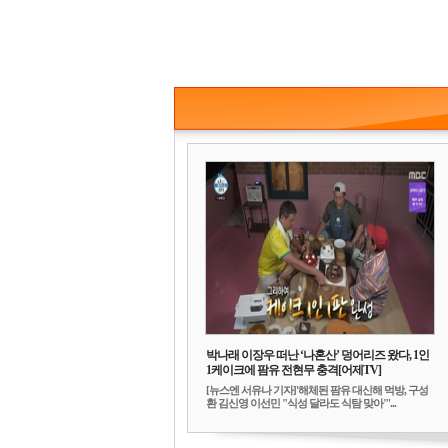
박나래 이장우 떠난 ‘나혼산’ 덩어리즈 왔다, 1인
1케이크에 팜유 전현무 충격[어제TV]
[뉴스엔 서유나 기자]'해체된 팜유 대신해 먹방, 구성
환 김신영 이선민 "식성 달라도 식탐 맞아"'...