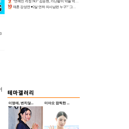
“연예인 걱정 NO” 김승현, 가난팔이 악플 억울할만‥아내+딸과 日 여행
재혼 강성연 ♥2살 연하 의사남편 누구? ‘그알’ 자문의에 훈남 비주얼 초엘리트 스펙 [종합]
3
머
이영애, 변치않...
미야오 깜찍한 ...