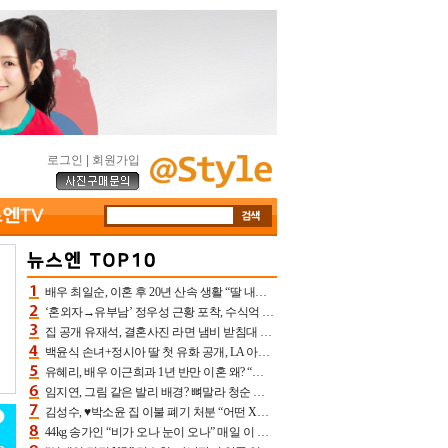
로그인
|
회원가입
배우 최일순, 이혼 후 20년 산속 생활 “딸 내가 버렸다고 원망‥맘 아파”(특종)[어제TV]
‘혼외자→유부남’ 정우성 근황 포착, 수식억 해킹 피해 후배 만났다 “존경하는”
집 공개 유재석, 결혼사진 라면 냄비 받침대 되고 분노‥가족사진도 피해(놀뭐)[어제TV]
백윤식 손녀+정시아 딸 첫 유화 공개, LA 아트쇼→서울국제조각페스타 작가다운 수준급 실력
유혜리, 배우 이근희과 1년 반만 이혼 왜? “식칼 꽂고 의자 던져” 충격 폭로(특종)[어제TV]
임지연, 그림 같은 발리 배경? 뼈말라 청순 비키니 핏에 상대 안 되네
김성수, ♥박소윤 집 이불 폐기 처분 “어떤 X이랑 썼을지 몰라” 질투(신랑수업2)[어제TV]
44kg 송가인 “비가 오나 눈이 오나” 매일 이 운동, 허벅지 근육량 상승+체지방 감소