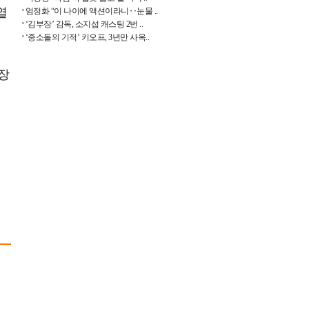
열
엄정화 “이 나이에 액션이라니‥눈물 ..
‘김부장’ 감독, 소지섭 캐스팅 2번 ..
‘중소돌의 기적’ 키오프, 3년만 사옥..
장