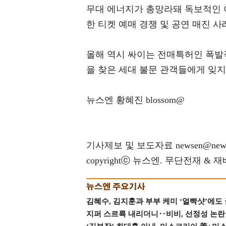
무대 에너지가 총망라돼 독보적인 여
한 티켓 예매 경쟁 및 공연 매진 사
올해 역시 싸이는 전매특허인 폭발
을 찾은 세대 불문 관객들에게 잊지
뉴스엔 황혜진 blossom@
기사제보 및 보도자료 newsen@news
copyrightⓒ 뉴스엔. 무단전재 & 
김혜수, 김지훈과 부부 케미 ‘얼빡샷’에도
지퍼 스르륵 내리더니‥비비, 선정성 논란 터