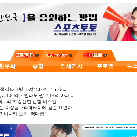
심 때 4병 마셔”(바로 그 고소...
…100억대 빌라도 팔고 14억 아파...
깜짝…리즈 갱신한 인형 비주얼
는 다정남‥파파라치에 걸린 11년차...
 비니키 소화 ‘역대급’