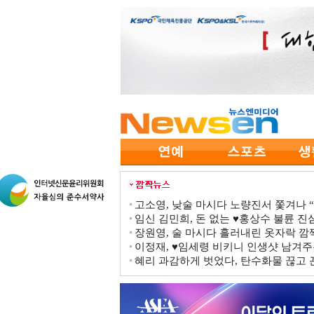
고소영, 낮술 마시다 노량진서 쫓겨나 “점
임신 김민희, 돈 없는 ♥홍상수 불륜 진심
장원영, 술 마시다 흘러내린 옷자락 
이정재, ♥임세령 비키니 인생샷 남겨주
혜리 과감하게 벗었다, 탄수화물 끊고 끈