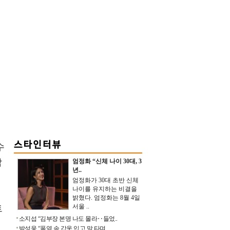
수
각
엄정화 “신체 나이 30대, 3
년..
엄정화가 30대 초반 신체
나이를 유지하는 비결을
밝혔다. 엄정화는 8월 4일
서울 ..
트
소지섭 “김부장 본명 나도 몰라‥들었..
인
박성웅 “폭염 속 갑옷 입고 말 타며 ..