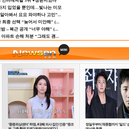
스 인터내셔널 3위 ♥장윤서였다
바지 입었을 뿐인데…빛나는 미모
 알아봐서 요요 와야하나 고민”...
종 선택 “늦어서 미안해” (...
→복근 공개 “너무 야해” (...
 아파트 손해 처분 “그래도 괜...
‘중증외상센터’ 하영, 4대째 의사 집안 인증 “증조
정일우부터 채종협까지 ‘일드’ 
부, 고종 황제 진료”(옥문아)[어제TV]
매서운 돌풍