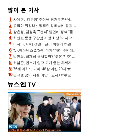
차예련, ‘김부장’ 주상욱 링거투혼+식스팩 비화 “옷 벗는데 아저씨는 안 된다고”(차장금)
원작이 뭐길래‥정해인 강하늘에 장원영까지 참여한 이 영화
장윤정, 김경욱 ‘T팬티’ 발언에 정색 “묻지 않았는데, 그것도 성희롱”(장공장)
차인표 동생 구강암 사망 회상 “마지막 순간 동생 손 잡아준 신애라, 두고두고 고마워” (신애라이프)
이지아, 48세 생일‥관리 어떻게 하길래 놀라운 동안 미모
‘SK하이닉스 275층’ 미자 “머리 뚜껑에서 사, 주식만 안 해도 돈 버는 것”
박진희, 최재성 용서할까? ‘붉은 진주’ 오늘(7일) 결말 나온다
허남준, 민소매 입고 고기 굽는 차세계 실존…영케이도 감탄한 팔근육(공케이)
76세 리차드 기어, 48살 어린 20대 女배우와 로맨스‥허리 감싼 손 포착[할리우드비하인드]
김규원 공익 시절 미담→교사+학부모 추가 미담 속출 “휠체어 탄 아이와 산책도”[종합]