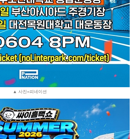
▲ 사진=피네이션