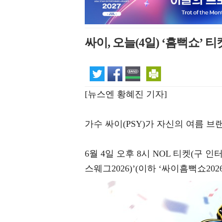
싸이, 오늘(4일) ‘흠뻑쇼’ 
[뉴스엔 황혜진 기자]
가수 싸이(PSY)가 자신의 여름 브
6월 4일 오후 8시 NOL 티켓(구 
스웨그2026)’(이하 ‘싸이흠뻑쇼202