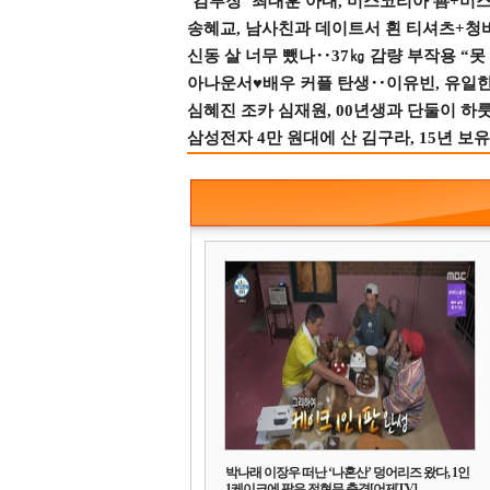
‘김부장’ 최대훈 아내, 미스코리아 善+미
송혜교, 남사친과 데이트서 흰 티셔츠+청
신동 살 너무 뺐나‥37㎏ 감량 부작용 “못
아나운서♥배우 커플 탄생‥이유빈, 유일한 최
심혜진 조카 심재원, 00년생과 단둘이 하룻밤
삼성전자 4만 원대에 산 김구라, 15년 보유
박나래 이장우 떠난 ‘나혼산’ 덩어리즈 왔다, 1인
1케이크에 팜유 전현무 충격[어제TV]