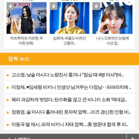
하츠투하츠 카르멘, 우
김희애, 세월도 비켜간
나나, 도회적인 눈빛에
아한 런웨..
고품격 ..
시선 집..
깜짝 뉴스
고소영, 낮술 마시다 노량진서 쫓겨나 “점심 때 4병 마셔”(바..
이정재, ♥임세령 비키니 인생샷 남겨주는 다정남‥파파라치에 ..
혜리 과감하게 벗었다, 탄수화물 끊고 끈 비니키 소화 ‘역대급..
장원영, 술 마시다 흘러내린 옷자락 깜짝…리즈 갱신한 인형 비..
이동국 딸 재시, 파격 비키니 자태 깜짝…美 명문대 합격 후 리..