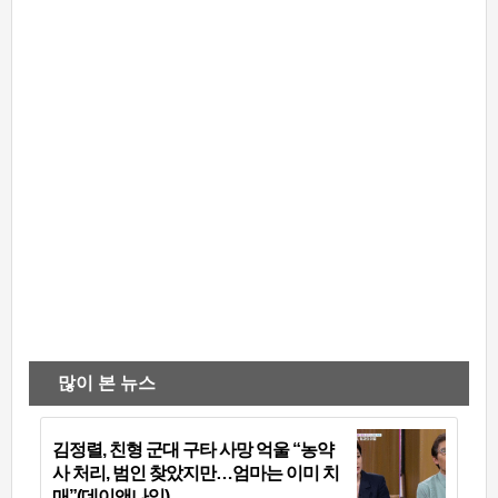
많이 본 뉴스
김정렬, 친형 군대 구타 사망 억울 “농약
사 처리, 범인 찾았지만…엄마는 이미 치
매”(데이앤나잇)