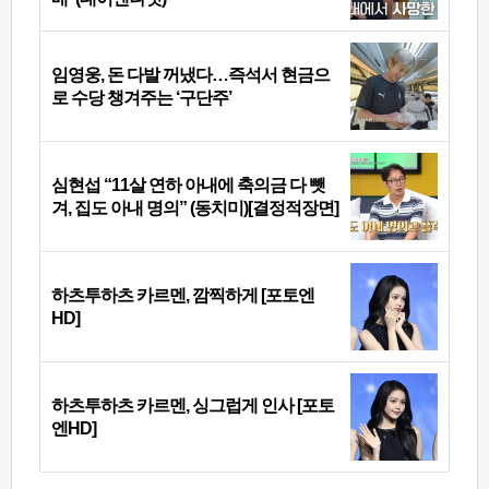
임영웅, 돈 다발 꺼냈다…즉석서 현금으
로 수당 챙겨주는 ‘구단주’
심현섭 “11살 연하 아내에 축의금 다 뺏
겨, 집도 아내 명의” (동치미)[결정적장면]
하츠투하츠 카르멘, 깜찍하게 [포토엔
HD]
하츠투하츠 카르멘, 싱그럽게 인사 [포토
엔HD]