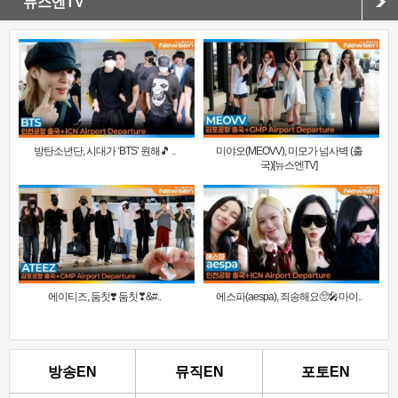
뉴스엔TV
방탄소년단, 시대가 ‘BTS’ 원해🎵 ..
미야오(MEOVV), 미모가 넘사벽 (출
국)[뉴스엔TV]
에이티즈, 둠칫❣️ 둠칫❣&#..
에스파(aespa), 죄송해요🥺🎤마이..
방송EN
뮤직EN
포토EN