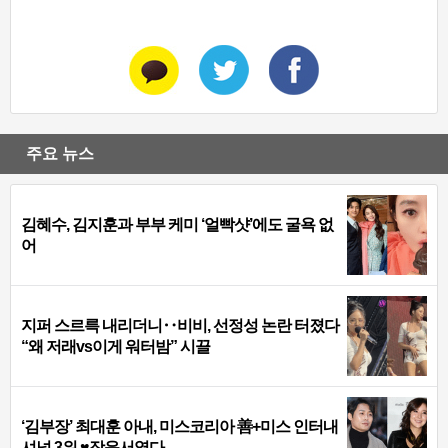
주요 뉴스
김혜수, 김지훈과 부부 케미 ‘얼빡샷’에도 굴욕 없
어
지퍼 스르륵 내리더니‥비비, 선정성 논란 터졌다
“왜 저래vs이게 워터밤” 시끌
‘김부장’ 최대훈 아내, 미스코리아 善+미스 인터내
셔널 3위 ♥장윤서였다