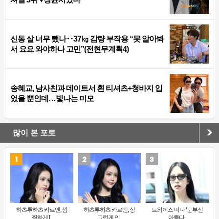
신동 살 너무 뺐나‥37㎏ 감량 부작용 “못 알아봐
서 요요 와야하나 고민”(전현무계획4)
송혜교, 남사친과 데이트서 흰 티셔츠+청바지 입
었을 뿐인데…빛나는 미모
많이 본 포토
하츠투하츠 카르멘, 깜
하츠투하츠 카르멘, 싱
트와이스 미나 ‘눈부신
찍하게 [..
그럽게 인..
아름다..