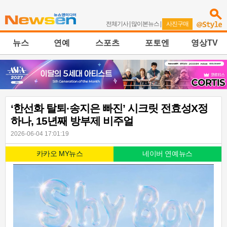
전체기사
|
많이본뉴스
|
사진구매
뉴스
연예
스포츠
포토엔
영상TV
‘한선화 탈퇴·송지은 빠진’ 시크릿 전효성X정
하나, 15년째 방부제 비주얼
2026-06-04 17:01:19
카카오 MY뉴스
네이버 연예뉴스