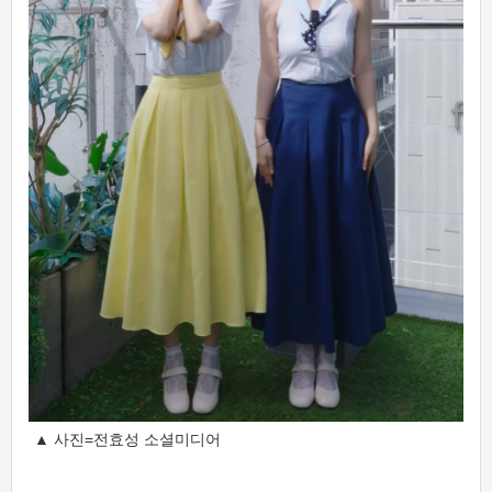
▲ 사진=전효성 소셜미디어