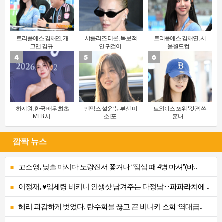
트리플에스 김채연, 개
샤를리즈 테론, 독보적
트리플에스 김채연, 서
그맨 김규..
인 귀걸이..
울월드컵..
하지원, 한국 배우 최초
엔믹스 설윤 ‘눈부신 미
트와이스 쯔위 ‘갓경 쓴
MLB 시..
소’[포..
훈녀’..
깜짝 뉴스
고소영, 낮술 마시다 노량진서 쫓겨나 “점심 때 4병 마셔”(바..
이정재, ♥임세령 비키니 인생샷 남겨주는 다정남‥파파라치에 ..
혜리 과감하게 벗었다, 탄수화물 끊고 끈 비니키 소화 ‘역대급..