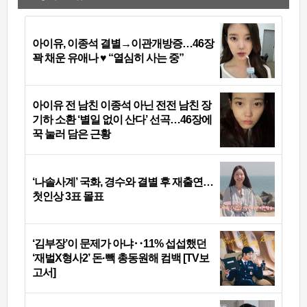
아이유, 이종석 결별→이관개방증…46장
꽉 채운 유애나 ♥ “열심히 사는 중”
아이유 전 남친 이종석 아닌 전전 남친 장
기하 소환 ‘별일 없이 산다’ 선곡…46장에
꾹 눌러 담은 근황
‘나솔사계’ 국화, 경수와 결별 후 재출연…
첫인상 3표 몰표
‘김부장’이 문제가 아냐‥11% 섭섭했던
‘재벌X형사2’ 돈·빽 총동원해 컴백 [TV보
고서]