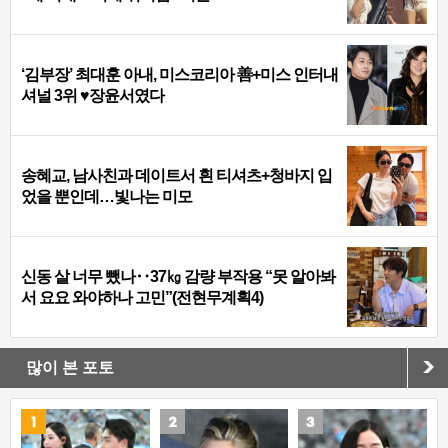
‘김부장’ 최대훈 아내, 미스코리아 善+미스 인터내
셔널 3위 ♥장윤서였다
송혜교, 남사친과 데이트서 흰 티셔츠+청바지 입
었을 뿐인데…빛나는 미모
신동 살 너무 뺐나‥37㎏ 감량 부작용 “못 알아봐
서 요요 와야하나 고민”(전현무계획4)
많이 본 포토