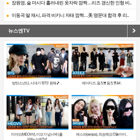
장원영, 술 마시다 흘러내린 옷자락 깜짝…리즈 갱신한 인형 비..
이동국 딸 재시, 파격 비키니 자태 깜짝…美 명문대 합격 후 리..
뉴스엔TV
방탄소년단, 시대가 ‘BTS’ 원해🎵 ..
에이티즈, 둠칫❣️ 둠칫❣&#..
미야오(MEOVV), 미모가 넘사벽 (출
에스파(aespa), 죄송해요🥺🎤마이..
국)[뉴스엔TV]