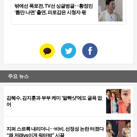
밖에선 폭로전, TV선 싱글벙글‥황정민
‘틈만 나면’ 출연, 피로감은 시청자 몫
주요 뉴스
김혜수, 김지훈과 부부 케미 ‘얼빡샷’에도 굴욕 없
어
지퍼 스르륵 내리더니‥비비, 선정성 논란 터졌다
“왜 저래vs이게 워터밤” 시끌