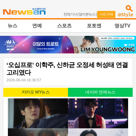
전체기사
|
많이본뉴스
|
사진구매
뉴스
연예
스포츠
포토엔
영상TV
‘오십프로’ 이학주, 신하균 오정세 허성태 연결
고리였다
2026-06-04 16:36:57
카카오 MY뉴스
네이버 연예뉴스