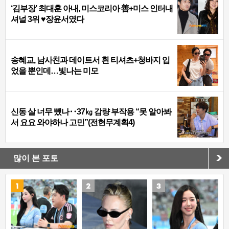
‘김부장’ 최대훈 아내, 미스코리아 善+미스 인터내
셔널 3위 ♥장윤서였다
송혜교, 남사친과 데이트서 흰 티셔츠+청바지 입
었을 뿐인데…빛나는 미모
신동 살 너무 뺐나‥37㎏ 감량 부작용 “못 알아봐
서 요요 와야하나 고민”(전현무계획4)
많이 본 포토