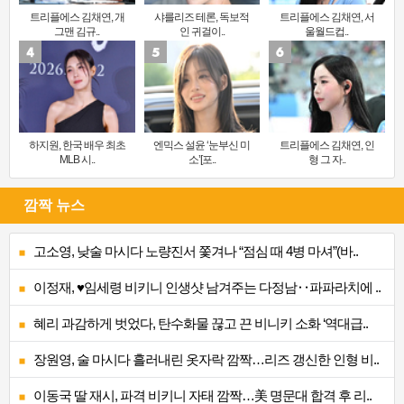
트리플에스 김채연, 개
샤를리즈 테론, 독보적
트리플에스 김채연, 서
그맨 김규..
인 귀걸이..
울월드컵..
하지원, 한국 배우 최초
엔믹스 설윤 ‘눈부신 미
트리플에스 김채연, 인
MLB 시..
소’[포..
형 그 자..
깜짝 뉴스
고소영, 낮술 마시다 노량진서 쫓겨나 “점심 때 4병 마셔”(바..
이정재, ♥임세령 비키니 인생샷 남겨주는 다정남‥파파라치에 ..
혜리 과감하게 벗었다, 탄수화물 끊고 끈 비니키 소화 ‘역대급..
장원영, 술 마시다 흘러내린 옷자락 깜짝…리즈 갱신한 인형 비..
이동국 딸 재시, 파격 비키니 자태 깜짝…美 명문대 합격 후 리..