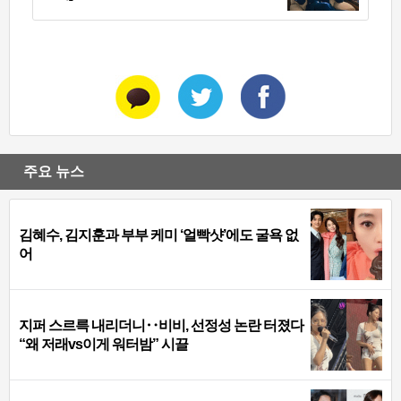
주요 뉴스
김혜수, 김지훈과 부부 케미 ‘얼빡샷’에도 굴욕 없
어
지퍼 스르륵 내리더니‥비비, 선정성 논란 터졌다
“왜 저래vs이게 워터밤” 시끌