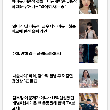
아이유, 이종석 결별→이관개방증…46장
꽉 채운 유애나 ♥ “열심히 사는 중”
‘견미리 딸’ 이유비, 금수저의 여유…청순
미모에 반전 슬림 라인
수애, 변함 없는 품격[스타화보]
‘나솔사계’ 국화, 경수와 결별 후 재출연…
첫인상 3표 몰표
‘김부장’이 문제가 아냐‥11% 섭섭했던
‘재벌X형사2’ 돈·빽 총동원해 컴백 [TV보
고서]