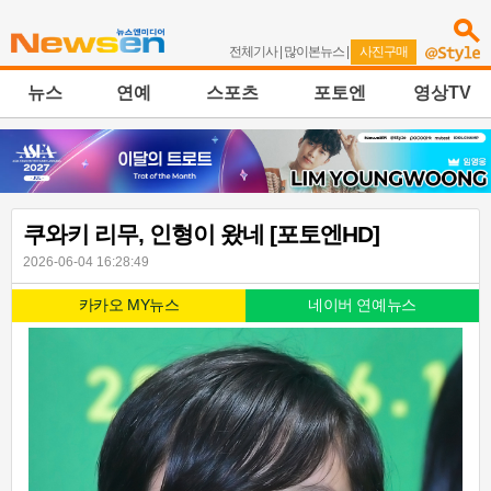
전체기사
|
많이본뉴스
|
사진구매
뉴스
연예
스포츠
포토엔
영상TV
쿠와키 리무, 인형이 왔네 [포토엔HD]
2026-06-04 16:28:49
카카오 MY뉴스
네이버 연예뉴스