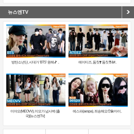
뉴스엔TV
방탄소년단, 시대가 ‘BTS’ 원해🎵 ..
에이티즈, 둠칫❣️ 둠칫❣&#..
미야오(MEOVV), 미모가 넘사벽 (출
에스파(aespa), 죄송해요🥺🎤마이..
국)[뉴스엔TV]