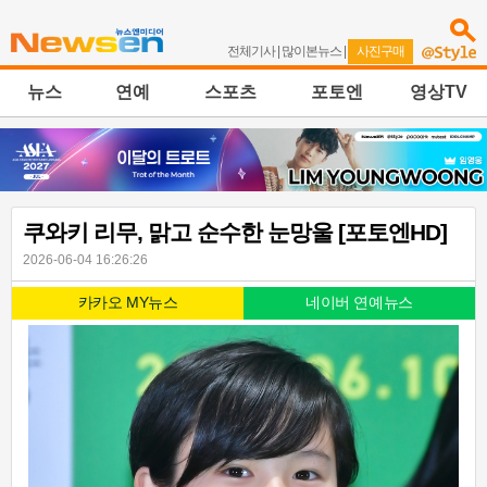
전체기사
|
많이본뉴스
|
사진구매
뉴스
연예
스포츠
포토엔
영상TV
쿠와키 리무, 맑고 순수한 눈망울 [포토엔HD]
2026-06-04 16:26:26
카카오 MY뉴스
네이버 연예뉴스