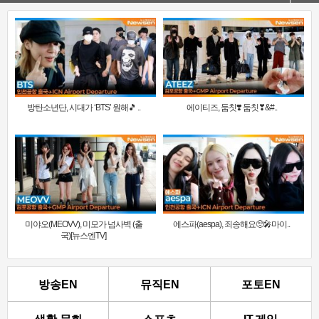
방탄소년단, 시대가 ‘BTS’ 원해🎵 ..
에이티즈, 둠칫❣️ 둠칫❣&#..
미야오(MEOVV), 미모가 넘사벽 (출
에스파(aespa), 죄송해요🥺🎤마이..
국)[뉴스엔TV]
방송EN
뮤직EN
포토EN