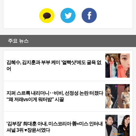
주요 뉴스
김혜수, 김지훈과 부부 케미 ‘얼빡샷’에도 굴욕 없
어
지퍼 스르륵 내리더니‥비비, 선정성 논란 터졌다
“왜 저래vs이게 워터밤” 시끌
‘김부장’ 최대훈 아내, 미스코리아 善+미스 인터내
셔널 3위 ♥장윤서였다