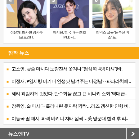
정은채, 화사한 명사수
하지원, 한국 배우 최초
엔믹스 설윤 ‘눈부신 미
[포토엔H..
MLB 시..
소’[포..
깜짝 뉴스
고소영, 낮술 마시다 노량진서 쫓겨나 “점심 때 4병 마셔”(바..
이정재, ♥임세령 비키니 인생샷 남겨주는 다정남‥파파라치에 ..
혜리 과감하게 벗었다, 탄수화물 끊고 끈 비니키 소화 ‘역대급..
장원영, 술 마시다 흘러내린 옷자락 깜짝…리즈 갱신한 인형 비..
이동국 딸 재시, 파격 비키니 자태 깜짝…美 명문대 합격 후 리..
뉴스엔TV