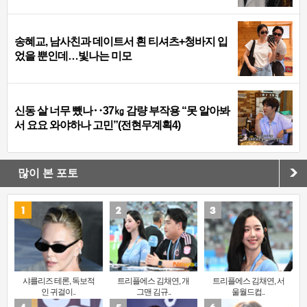
송혜교, 남사친과 데이트서 흰 티셔츠+청바지 입
었을 뿐인데…빛나는 미모
신동 살 너무 뺐나‥37㎏ 감량 부작용 “못 알아봐
서 요요 와야하나 고민”(전현무계획4)
많이 본 포토
샤를리즈 테론, 독보적
트리플에스 김채연, 개
트리플에스 김채연, 서
인 귀걸이..
그맨 김규..
울월드컵..