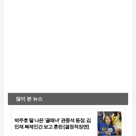
많이 본 뉴스
박주호 딸 나은 ‘골때녀’ 관중석 등장, 김
민재 복제인간 보고 혼란 [결정적장면]