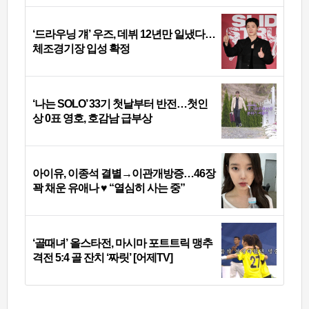
‘드라우닝 걔’ 우즈, 데뷔 12년만 일냈다…
체조경기장 입성 확정
‘나는 SOLO’ 33기 첫날부터 반전…첫인
상 0표 영호, 호감남 급부상
아이유, 이종석 결별→이관개방증…46장
꽉 채운 유애나 ♥ “열심히 사는 중”
‘골때녀’ 올스타전, 마시마 포트트릭 맹추
격전 5:4 골 잔치 ‘짜릿’ [어제TV]