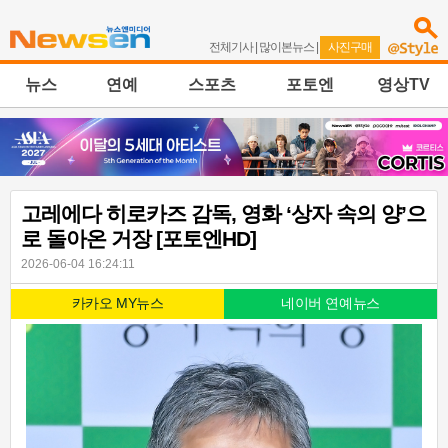
전체기사
|
많이본뉴스
|
사진구매
뉴스
연예
스포츠
포토엔
영상TV
고레에다 히로카즈 감독, 영화 ‘상자 속의 양’으
로 돌아온 거장 [포토엔HD]
2026-06-04 16:24:11
카카오 MY뉴스
네이버 연예뉴스