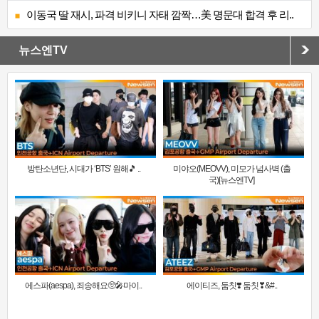
이동국 딸 재시, 파격 비키니 자태 깜짝…美 명문대 합격 후 리..
뉴스엔TV
방탄소년단, 시대가 ‘BTS’ 원해🎵 ..
미야오(MEOVV), 미모가 넘사벽 (출
국)[뉴스엔TV]
에스파(aespa), 죄송해요🥺🎤마이..
에이티즈, 둠칫❣️ 둠칫❣&#..