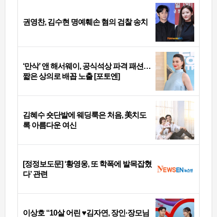
권영찬, 김수현 명예훼손 혐의 검찰 송치
‘만삭’ 앤 해서웨이, 공식석상 파격 패션…
짧은 상의로 배꼽 노출 [포토엔]
김혜수 숏단발에 웨딩룩은 처음, 美치도
록 아름다운 여신
[정정보도문] ‘황영웅, 또 학폭에 발목잡혔
다’ 관련
이상호 “10살 어린 ♥김자연, 장인·장모님