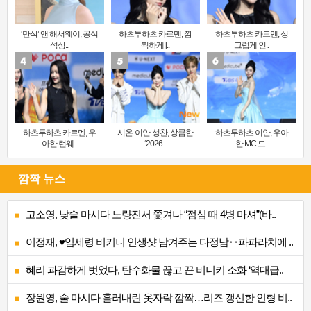
‘만삭’ 앤 해서웨이, 공식
하츠투하츠 카르멘, 깜
하츠투하츠 카르멘, 싱
석상..
찍하게 [..
그럽게 인..
하츠투하츠 카르멘, 우
시온-이안-성찬, 상큼한
하츠투하츠 이안, 우아
아한 런웨..
‘2026 ..
한 MC 드..
깜짝 뉴스
고소영, 낮술 마시다 노량진서 쫓겨나 “점심 때 4병 마셔”(바..
이정재, ♥임세령 비키니 인생샷 남겨주는 다정남‥파파라치에 ..
혜리 과감하게 벗었다, 탄수화물 끊고 끈 비니키 소화 ‘역대급..
장원영, 술 마시다 흘러내린 옷자락 깜짝…리즈 갱신한 인형 비..