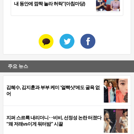
내 동안에 깜짝 놀라 허락”(아침마당)
주요 뉴스
김혜수, 김지훈과 부부 케미 ‘얼빡샷’에도 굴욕 없
어
지퍼 스르륵 내리더니‥비비, 선정성 논란 터졌다
“왜 저래vs이게 워터밤” 시끌