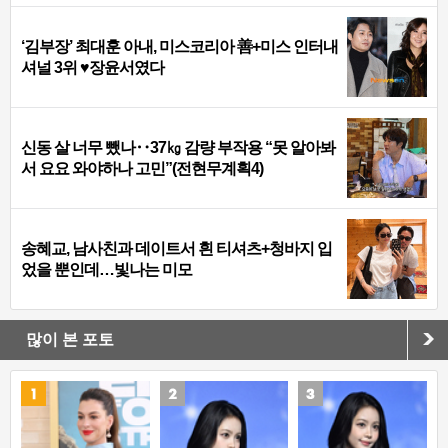
‘김부장’ 최대훈 아내, 미스코리아 善+미스 인터내
셔널 3위 ♥장윤서였다
신동 살 너무 뺐나‥37㎏ 감량 부작용 “못 알아봐
서 요요 와야하나 고민”(전현무계획4)
송혜교, 남사친과 데이트서 흰 티셔츠+청바지 입
었을 뿐인데…빛나는 미모
많이 본 포토