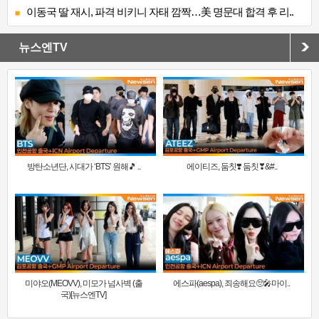
이동국 딸 재시, 파격 비키니 자태 깜짝…美 명문대 합격 후 리..
뉴스엔TV
방탄소년단, 시대가 ‘BTS’ 원해🎵 ..
에이티즈, 둠칫❣️ 둠칫❣&#..
미야오(MEOVV), 미모가 넘사벽 (출
에스파(aespa), 죄송해요🥺🎤마이..
국)[뉴스엔TV]