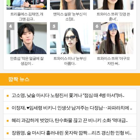
트리플에스 김채연, 개
엔믹스 설윤 ‘눈부신 미
트와이스 쯔위 ‘갓경 쓴
그맨 김규..
소’[포..
훈녀’..
안효섭 ‘작은 얼굴에 잘
트와이스 미나 ‘눈부신
트와이스 쯔위 ‘야구모
생김이 ..
아름다..
자만 써..
깜짝 뉴스
고소영, 낮술 마시다 노량진서 쫓겨나 “점심 때 4병 마셔”(바..
이정재, ♥임세령 비키니 인생샷 남겨주는 다정남‥파파라치에 ..
혜리 과감하게 벗었다, 탄수화물 끊고 끈 비니키 소화 ‘역대급..
장원영, 술 마시다 흘러내린 옷자락 깜짝…리즈 갱신한 인형 비..