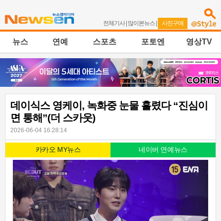
전체기사
|
많이본뉴스
|
사진구매
뉴스
연예
스포츠
포토엔
영상TV
데이식스 영케이, 녹화중 눈물 흘렸다 “진심이
면 통해”(더 스카웃)
2026-06-04 16:28:14
카카오 MY뉴스
네이버 연예뉴스