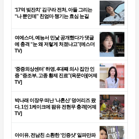
‘17억 빚잔치’ 김구라 전처, 아들 그리는
“나 뿐인데” 친엄마 챙기는 효심 눈길
여에스더, 예능서 민낯 공개했다가 댓글
에 충격 “눈 왜 저렇게 처졌냐고”(에스더
TV)
‘중증외상센터’ 하영, 4대째 의사 집안 인
증 “증조부, 고종 황제 진료”(옥문아)[어제
TV]
박나래 이장우 떠난 ‘나혼산’ 덩어리즈 왔
다, 1인 1케이크에 팜유 전현무 충격[어제
TV]
아이유, 전남친 소환한 ‘인증샷’ 일파만파