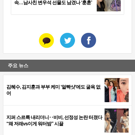
속…남사친 변우석 선물도 남겼나 ‘훈훈’
주요 뉴스
김혜수, 김지훈과 부부 케미 ‘얼빡샷’에도 굴욕 없
어
지퍼 스르륵 내리더니‥비비, 선정성 논란 터졌다
“왜 저래vs이게 워터밤” 시끌