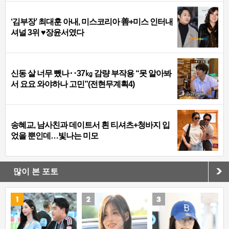
‘김부장’ 최대훈 아내, 미스코리아 善+미스 인터내
셔널 3위 ♥장윤서였다
신동 살 너무 뺐나‥37㎏ 감량 부작용 “못 알아봐
서 요요 와야하나 고민”(전현무계획4)
송혜교, 남사친과 데이트서 흰 티셔츠+청바지 입
었을 뿐인데…빛나는 미모
많이 본 포토