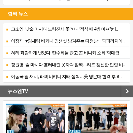
깜짝 뉴스
고소영, 낮술 마시다 노량진서 쫓겨나 “점심 때 4병 마셔”(바..
이정재, ♥임세령 비키니 인생샷 남겨주는 다정남‥파파라치에 ..
혜리 과감하게 벗었다, 탄수화물 끊고 끈 비니키 소화 ‘역대급..
장원영, 술 마시다 흘러내린 옷자락 깜짝…리즈 갱신한 인형 비..
이동국 딸 재시, 파격 비키니 자태 깜짝…美 명문대 합격 후 리..
뉴스엔TV