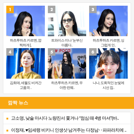
하츠투하츠 카르멘, 깜
트와이스 미나 ‘눈부신
하츠투하츠 카르멘, 싱
찍하게 [..
아름다..
그럽게 인..
김희애, 세월도 비켜간
하츠투하츠 카르멘, 우
나나, 도회적인 눈빛에
고품격 ..
아한 런웨..
시선 집..
깜짝 뉴스
고소영, 낮술 마시다 노량진서 쫓겨나 “점심 때 4병 마셔”(바..
이정재, ♥임세령 비키니 인생샷 남겨주는 다정남‥파파라치에 ..