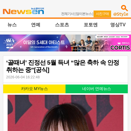
전체기사
|
많이본뉴스
|
사진구매
뉴스
연예
스포츠
포토엔
영상TV
‘골때녀’ 진정선 5월 득녀 “많은 축하 속 안정
취하는 중”[공식]
2026-06-04 16:22:48
카카오 MY뉴스
네이버 연예뉴스