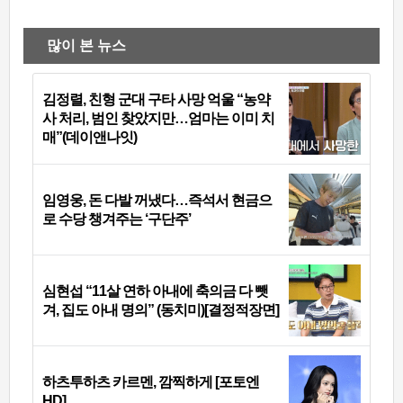
많이 본 뉴스
김정렬, 친형 군대 구타 사망 억울 “농약
사 처리, 범인 찾았지만…엄마는 이미 치
매”(데이앤나잇)
임영웅, 돈 다발 꺼냈다…즉석서 현금으
로 수당 챙겨주는 ‘구단주’
심현섭 “11살 연하 아내에 축의금 다 뺏
겨, 집도 아내 명의” (동치미)[결정적장면]
하츠투하츠 카르멘, 깜찍하게 [포토엔
HD]