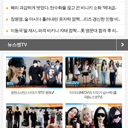
혜리 과감하게 벗었다, 탄수화물 끊고 끈 비니키 소화 ‘역대급..
장원영, 술 마시다 흘러내린 옷자락 깜짝…리즈 갱신한 인형 비..
이동국 딸 재시, 파격 비키니 자태 깜짝…美 명문대 합격 후 리..
뉴스엔TV
방탄소년단, 시대가 ‘BTS’ 원해🎵 ..
미야오(MEOVV), 미모가 넘사벽 (출
국)[뉴스엔TV]