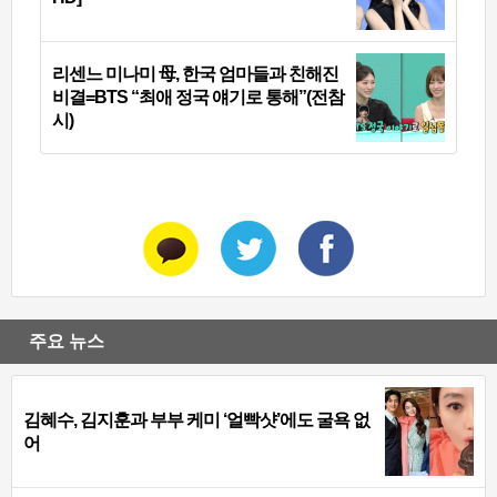
리센느 미나미 母, 한국 엄마들과 친해진
비결=BTS “최애 정국 얘기로 통해”(전참
시)
주요 뉴스
김혜수, 김지훈과 부부 케미 ‘얼빡샷’에도 굴욕 없
어