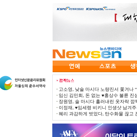
고소영, 낮술 마시다 노량진서 쫓겨나 “점
임신 김민희, 돈 없는 ♥홍상수 불륜 진심
장원영, 술 마시다 흘러내린 옷자락 
이정재, ♥임세령 비키니 인생샷 남겨주
혜리 과감하게 벗었다, 탄수화물 끊고 끈