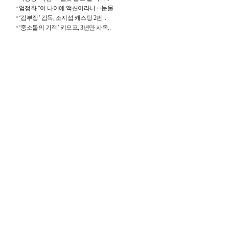
엄정화 “이 나이에 액션이라니‥눈물 ..
‘김부장’ 감독, 소지섭 캐스팅 2번 ..
‘중소돌의 기적’ 키오프, 3년만 사옥..