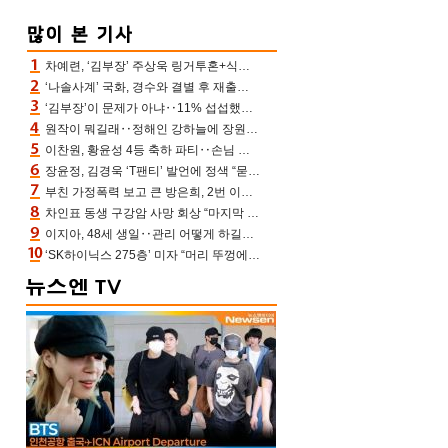
차예련, ‘김부장’ 주상욱 링거투혼+식스팩 비화 “옷 벗는데 아저씨는 안 된다고”(차장금)
‘나솔사계’ 국화, 경수와 결별 후 재출연…첫인상 3표 몰표
‘김부장’이 문제가 아냐‥11% 섭섭했던 ‘재벌X형사2’ 돈·빽 총동원해 컴백 [TV보고서]
원작이 뭐길래‥정해인 강하늘에 장원영까지 참여한 이 영화
이찬원, 황윤성 4등 축하 파티‥손님 모으려 블랙핑크 지수와 친한 척(편스토랑)[어제TV]
장윤정, 김경욱 ‘T팬티’ 발언에 정색 “묻지 않았는데, 그것도 성희롱”(장공장)
부친 가정폭력 보고 큰 방은희, 2번 이혼 후 잠수→母 고독사에 자책(특종세상)[어제TV]
차인표 동생 구강암 사망 회상 “마지막 순간 동생 손 잡아준 신애라, 두고두고 고마워” (신애라이프)
이지아, 48세 생일‥관리 어떻게 하길래 놀라운 동안 미모
‘SK하이닉스 275층’ 미자 “머리 뚜껑에서 사, 주식만 안 해도 돈 버는 것”