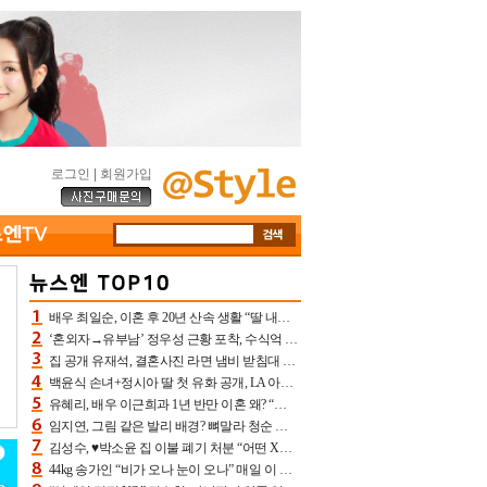
로그인
|
회원가입
배우 최일순, 이혼 후 20년 산속 생활 “딸 내가 버렸다고 원망‥맘 아파”(특종)[어제TV]
‘혼외자→유부남’ 정우성 근황 포착, 수식억 해킹 피해 후배 만났다 “존경하는”
집 공개 유재석, 결혼사진 라면 냄비 받침대 되고 분노‥가족사진도 피해(놀뭐)[어제TV]
백윤식 손녀+정시아 딸 첫 유화 공개, LA 아트쇼→서울국제조각페스타 작가다운 수준급 실력
유혜리, 배우 이근희과 1년 반만 이혼 왜? “식칼 꽂고 의자 던져” 충격 폭로(특종)[어제TV]
임지연, 그림 같은 발리 배경? 뼈말라 청순 비키니 핏에 상대 안 되네
김성수, ♥박소윤 집 이불 폐기 처분 “어떤 X이랑 썼을지 몰라” 질투(신랑수업2)[어제TV]
44kg 송가인 “비가 오나 눈이 오나” 매일 이 운동, 허벅지 근육량 상승+체지방 감소