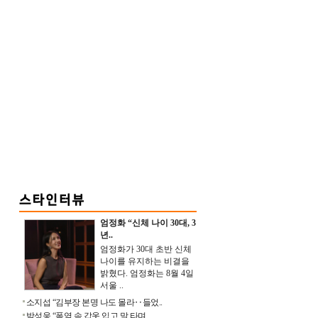
엄정화 “신체 나이 30대, 3
년..
엄정화가 30대 초반 신체
나이를 유지하는 비결을
밝혔다. 엄정화는 8월 4일
서울 ..
소지섭 “김부장 본명 나도 몰라‥들었..
박성웅 “폭염 속 갑옷 입고 말 타며 ..