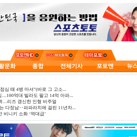
심 때 4병 마셔”(바로 그 고소...
…100억대 빌라도 팔고 14억 아파...
깜짝…리즈 갱신한 인형 비주얼
는 다정남‥파파라치에 걸린 11년차...
 비니키 소화 ‘역대급’