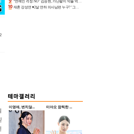
“연예인 걱정 NO” 김승현, 가난팔이 악플 억울할만‥아내+딸과 日 여행
재혼 강성연 ♥2살 연하 의사남편 누구? ‘그알’ 자문의에 훈남 비주얼 초엘리트 스펙 [종합]
2
이영애, 변치않...
미야오 깜찍한 ...
되
믿
신