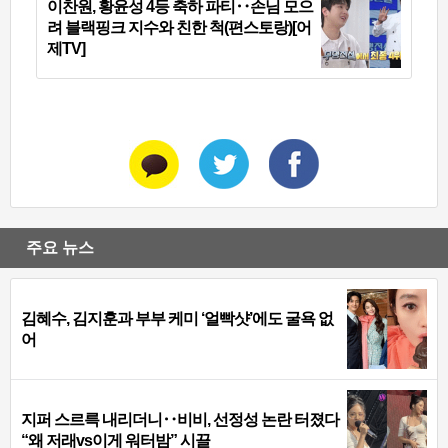
이찬원, 황윤성 4등 축하 파티‥손님 모으
려 블랙핑크 지수와 친한 척(편스토랑)[어
제TV]
주요 뉴스
김혜수, 김지훈과 부부 케미 ‘얼빡샷’에도 굴욕 없
어
지퍼 스르륵 내리더니‥비비, 선정성 논란 터졌다
“왜 저래vs이게 워터밤” 시끌