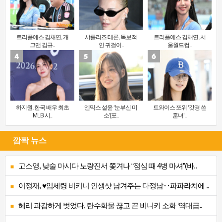
트리플에스 김채연, 개
샤를리즈 테론, 독보적
트리플에스 김채연, 서
그맨 김규..
인 귀걸이..
울월드컵..
하지원, 한국 배우 최초
엔믹스 설윤 ‘눈부신 미
트와이스 쯔위 ‘갓경 쓴
MLB 시..
소’[포..
훈녀’..
깜짝 뉴스
고소영, 낮술 마시다 노량진서 쫓겨나 “점심 때 4병 마셔”(바..
이정재, ♥임세령 비키니 인생샷 남겨주는 다정남‥파파라치에 ..
혜리 과감하게 벗었다, 탄수화물 끊고 끈 비니키 소화 ‘역대급..