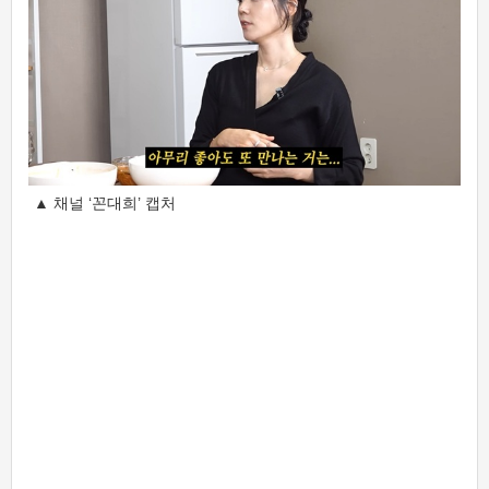
▲ 채널 ‘꼰대희’ 캡처