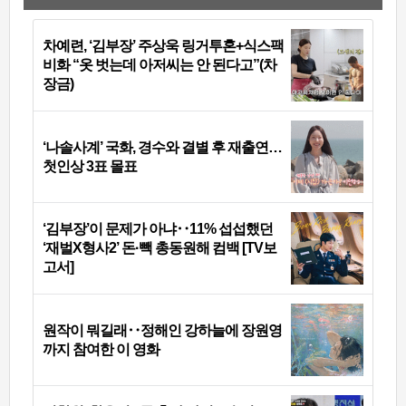
차예련, ‘김부장’ 주상욱 링거투혼+식스팩
비화 “옷 벗는데 아저씨는 안 된다고”(차
장금)
‘나솔사계’ 국화, 경수와 결별 후 재출연…
첫인상 3표 몰표
‘김부장’이 문제가 아냐‥11% 섭섭했던
‘재벌X형사2’ 돈·빽 총동원해 컴백 [TV보
고서]
원작이 뭐길래‥정해인 강하늘에 장원영
까지 참여한 이 영화