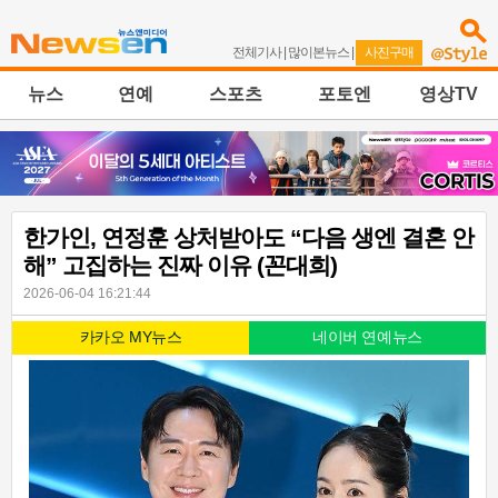
전체기사
|
많이본뉴스
|
사진구매
뉴스
연예
스포츠
포토엔
영상TV
한가인, 연정훈 상처받아도 “다음 생엔 결혼 안
해” 고집하는 진짜 이유 (꼰대희)
2026-06-04 16:21:44
카카오 MY뉴스
네이버 연예뉴스