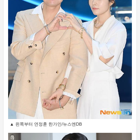
▲ 왼쪽부터 연정훈 한가인/뉴스엔DB