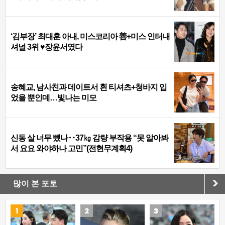
‘김부장’ 최대훈 아내, 미스코리아 善+미스 인터내
셔널 3위 ♥장윤서였다
송혜교, 남사친과 데이트서 흰 티셔츠+청바지 입
었을 뿐인데…빛나는 미모
신동 살 너무 뺐나‥37㎏ 감량 부작용 “못 알아봐
서 요요 와야하나 고민”(전현무계획4)
많이 본 포토