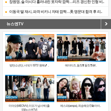
장원영, 술 마시다 흘러내린 옷자락 깜짝…리즈 갱신한 인형 비..
이동국 딸 재시, 파격 비키니 자태 깜짝…美 명문대 합격 후 리..
뉴스엔TV
방탄소년단, 시대가 ‘BTS’ 원해🎵 ..
에이티즈, 둠칫❣️ 둠칫❣&#..
미야오(MEOVV), 미모가 넘사벽 (출
에스파(aespa), 죄송해요🥺🎤마이..
국)[뉴스엔TV]