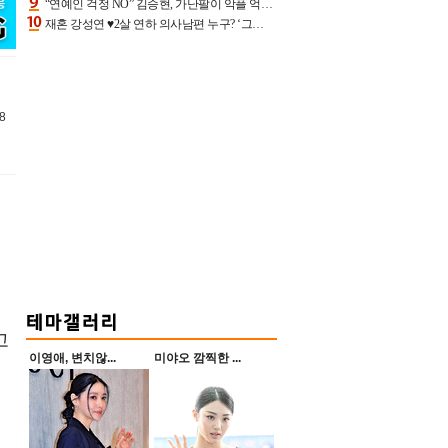
“연예인 걱정 NO” 김승현, 가난팔이 악플 억울할만‥아내+딸과 日 여행
재혼 강성연 ♥2살 연하 의사남편 누구? ‘그알’ 자문의에 훈남 비주얼 초엘리트 스펙 [종합]
8
고
이영애, 변치않...
미야오 깜찍한 ...