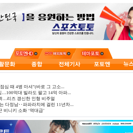
심 때 4병 마셔”(바로 그 고소...
…100억대 빌라도 팔고 14억 아파...
깜짝…리즈 갱신한 인형 비주얼
는 다정남‥파파라치에 걸린 11년차...
 비니키 소화 ‘역대급’