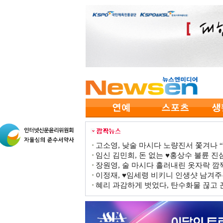
고소영, 낮술 마시다 노량진서 쫓겨나 “점
임신 김민희, 돈 없는 ♥홍상수 불륜 진심
장원영, 술 마시다 흘러내린 옷자락 
이정재, ♥임세령 비키니 인생샷 남겨주
혜리 과감하게 벗었다, 탄수화물 끊고 끈