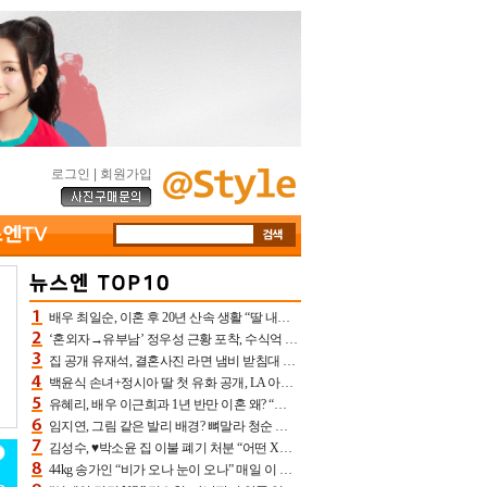
로그인
|
회원가입
배우 최일순, 이혼 후 20년 산속 생활 “딸 내가 버렸다고 원망‥맘 아파”(특종)[어제TV]
‘혼외자→유부남’ 정우성 근황 포착, 수식억 해킹 피해 후배 만났다 “존경하는”
집 공개 유재석, 결혼사진 라면 냄비 받침대 되고 분노‥가족사진도 피해(놀뭐)[어제TV]
백윤식 손녀+정시아 딸 첫 유화 공개, LA 아트쇼→서울국제조각페스타 작가다운 수준급 실력
유혜리, 배우 이근희과 1년 반만 이혼 왜? “식칼 꽂고 의자 던져” 충격 폭로(특종)[어제TV]
임지연, 그림 같은 발리 배경? 뼈말라 청순 비키니 핏에 상대 안 되네
김성수, ♥박소윤 집 이불 폐기 처분 “어떤 X이랑 썼을지 몰라” 질투(신랑수업2)[어제TV]
44kg 송가인 “비가 오나 눈이 오나” 매일 이 운동, 허벅지 근육량 상승+체지방 감소