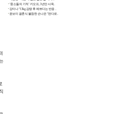
‘중소돌의 기적’ 키오프, 3년만 사옥..
강미나 “13kg 감량 후 예쁘다는 반응 ..
윤보미 결혼식 불참한 손나은 “판다로..
괴
는
로
직