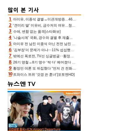
아이유, 이종석 결별→이관개방증…46장 꽉 채운 유애나 ♥ “열심히 사는 중”
‘견미리 딸’ 이유비, 금수저의 여유…청순 미모에 반전 슬림 라인
수애, 변함 없는 품격[스타화보]
‘나솔사계’ 국화, 경수와 결별 후 재출연…첫인상 3표 몰표
아이유 전 남친 이종석 아닌 전전 남친 장기하 소환 ‘별일 없이 산다’ 선곡…46장에 꾹 눌러 담은 근황
‘김부장’이 문제가 아냐‥11% 섭섭했던 ‘재벌X형사2’ 돈·빽 총동원해 컴백 [TV보고서]
밖에선 폭로전, TV선 싱글벙글‥황정민 ‘틈만 나면’ 출연, 피로감은 시청자 몫
26기 영철→8기 영수 ‘싹 다’ 헤어졌다 ‘나솔사계’ 충격의 현커 0쌍 (촌장TV)
황정민 여론 또 뒤집혔다 “먼저 건 전화 62통, 그만 연락해” vs 女팬 “녹취 다 올려” 진흙탕 싸움
트와이스 쯔위 ‘갓경 쓴 훈녀’[포토엔HD]