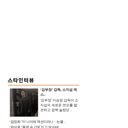
‘김부장’ 감독, 소지섭 캐
스..
'김부장' 이승영 감독이 소
지섭의 새로운 면모를 발
견하고 깜짝 놀랐던 ..
엄정화 “이 나이에 액션이라니‥눈물 ..
박성웅 “폭염 속 갑옷 입고 말 타며 ..