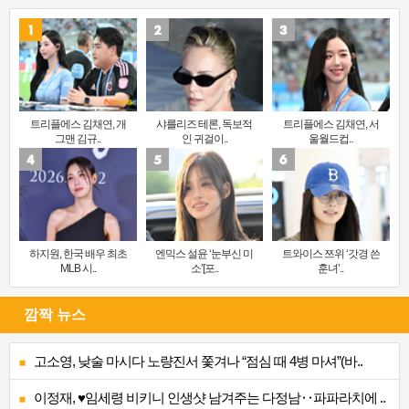
트리플에스 김채연, 개
샤를리즈 테론, 독보적
트리플에스 김채연, 서
그맨 김규..
인 귀걸이..
울월드컵..
하지원, 한국 배우 최초
엔믹스 설윤 ‘눈부신 미
트와이스 쯔위 ‘갓경 쓴
MLB 시..
소’[포..
훈녀’..
깜짝 뉴스
고소영, 낮술 마시다 노량진서 쫓겨나 “점심 때 4병 마셔”(바..
이정재, ♥임세령 비키니 인생샷 남겨주는 다정남‥파파라치에 ..