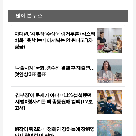
많이 본 뉴스
차예련, ‘김부장’ 주상욱 링거투혼+식스팩
비화 “옷 벗는데 아저씨는 안 된다고”(차
장금)
‘나솔사계’ 국화, 경수와 결별 후 재출연…
첫인상 3표 몰표
‘김부장’이 문제가 아냐‥11% 섭섭했던
‘재벌X형사2’ 돈·빽 총동원해 컴백 [TV보
고서]
원작이 뭐길래‥정해인 강하늘에 장원영
까지 참여한 이 영화