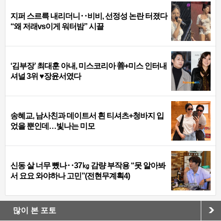
지퍼 스르륵 내리더니‥비비, 선정성 논란 터졌다
“왜 저래vs이게 워터밤” 시끌
‘김부장’ 최대훈 아내, 미스코리아 善+미스 인터내
셔널 3위 ♥장윤서였다
송혜교, 남사친과 데이트서 흰 티셔츠+청바지 입
었을 뿐인데…빛나는 미모
신동 살 너무 뺐나‥37㎏ 감량 부작용 “못 알아봐
서 요요 와야하나 고민”(전현무계획4)
많이 본 포토