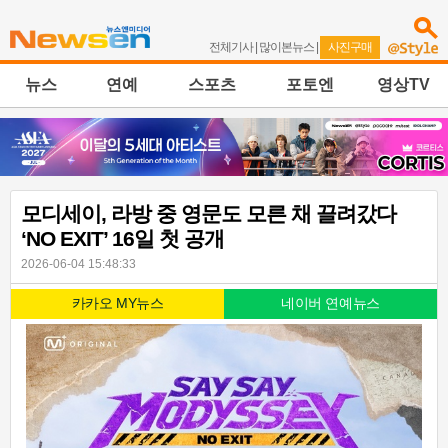
전체기사
|
많이본뉴스
|
사진구매
뉴스
연예
스포츠
포토엔
영상TV
모디세이, 라방 중 영문도 모른 채 끌려갔다
‘NO EXIT’ 16일 첫 공개
2026-06-04 15:48:33
카카오 MY뉴스
네이버 연예뉴스