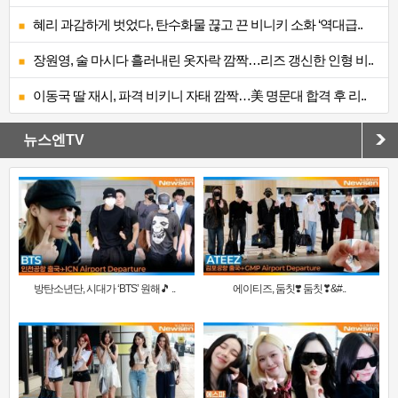
혜리 과감하게 벗었다, 탄수화물 끊고 끈 비니키 소화 ‘역대급..
장원영, 술 마시다 흘러내린 옷자락 깜짝…리즈 갱신한 인형 비..
이동국 딸 재시, 파격 비키니 자태 깜짝…美 명문대 합격 후 리..
뉴스엔TV
방탄소년단, 시대가 ‘BTS’ 원해🎵 ..
에이티즈, 둠칫❣️ 둠칫❣&#..