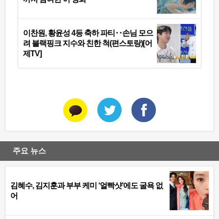
이찬원, 황윤성 4등 축하 파티‥손님 모으
려 블랙핑크 지수와 친한 척(편스토랑)[어
제TV]
주요 뉴스
김혜수, 김지훈과 부부 케미 ‘얼빡샷’에도 굴욕 없
어