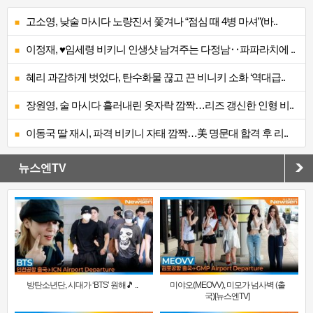
고소영, 낮술 마시다 노량진서 쫓겨나 “점심 때 4병 마셔”(바..
이정재, ♥임세령 비키니 인생샷 남겨주는 다정남‥파파라치에 ..
혜리 과감하게 벗었다, 탄수화물 끊고 끈 비니키 소화 ‘역대급..
장원영, 술 마시다 흘러내린 옷자락 깜짝…리즈 갱신한 인형 비..
이동국 딸 재시, 파격 비키니 자태 깜짝…美 명문대 합격 후 리..
뉴스엔TV
방탄소년단, 시대가 ‘BTS’ 원해🎵 ..
미야오(MEOVV), 미모가 넘사벽 (출
국)[뉴스엔TV]