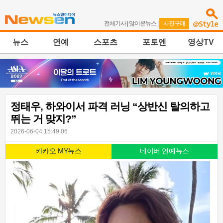
전체기사
|
많이본뉴스
|
사진구매
뉴스
연예
스포츠
포토엔
영상TV
정태우, 하와이서 파격 러닝 “상반신 탈의하고
뛰는 거 맞지?”
2026-06-04 15:49:06
카카오 MY뉴스
네이버 연예뉴스