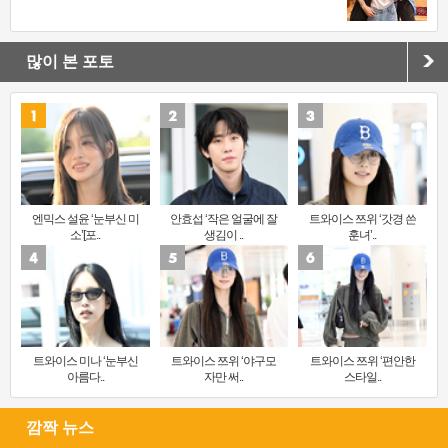
많이 본 포토
엔믹스 설윤 ‘눈부신 미
안효섭 ‘작은 얼굴에 잘
트와이스 쯔위 ‘갓경 쓴
소’[포..
생김이 ..
훈녀’..
트와이스 미나 ‘눈부신
트와이스 쯔위 ‘야구모
트와이스 쯔위 ‘편안한
아름다..
자만 써..
스타일..
깜짝 뉴스