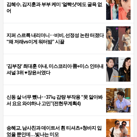
김혜수, 김지훈과 부부 케미 ‘얼빡샷’에도 굴욕 없
어
지퍼 스르륵 내리더니‥비비, 선정성 논란 터졌다
“왜 저래vs이게 워터밤” 시끌
‘김부장’ 최대훈 아내, 미스코리아 善+미스 인터내
셔널 3위 ♥장윤서였다
신동 살 너무 뺐나‥37㎏ 감량 부작용 “못 알아봐
서 요요 와야하나 고민”(전현무계획4)
송혜교, 남사친과 데이트서 흰 티셔츠+청바지 입
었을 뿐인데…빛나는 미모