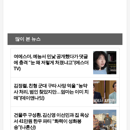
많이 본 뉴스
여에스더, 예능서 민낯 공개했다가 댓글
에 충격 “눈 왜 저렇게 처졌냐고”(에스더
TV)
김정렬, 친형 군대 구타 사망 억울 “농약
사 처리, 범인 찾았지만…엄마는 이미 치
매”(데이앤나잇)
건물주 구성환, 김신영 이선민과 집 옥상
서 41만원 한우 파티 “화력이 성화봉
송”(나혼산)