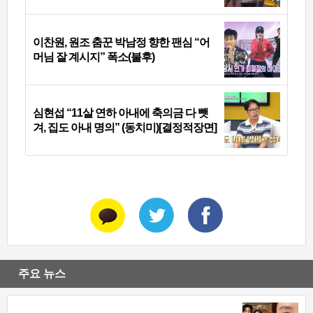
이찬원, 원조 춤꾼 박남정 향한 팬심 “어
머님 잘 계시지” 폭소(불후)
심현섭 “11살 연하 아내에 축의금 다 뺏
겨, 집도 아내 명의” (동치미)[결정적장면]
주요 뉴스