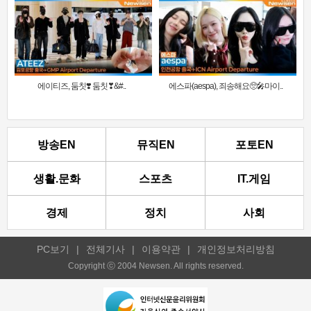
에이티즈, 둠칫❣️ 둠칫❣&#..
에스파(aespa), 죄송해요🥺🎤마이..
방송EN
뮤직EN
포토EN
생활.문화
스포츠
IT.게임
경제
정치
사회
PC보기
|
전체기사
|
이용약관
|
개인정보처리방침
Copyright ⓒ 2004 Newsen. All rights reserved.