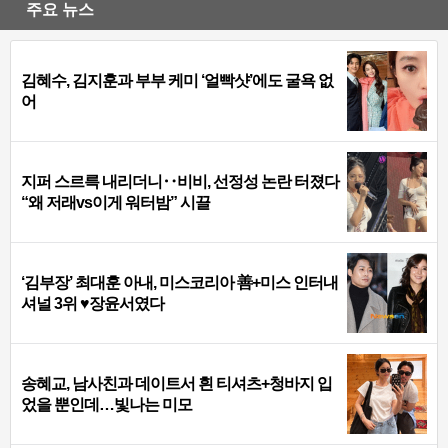
주요 뉴스
김혜수, 김지훈과 부부 케미 ‘얼빡샷’에도 굴욕 없
어
지퍼 스르륵 내리더니‥비비, 선정성 논란 터졌다
“왜 저래vs이게 워터밤” 시끌
‘김부장’ 최대훈 아내, 미스코리아 善+미스 인터내
셔널 3위 ♥장윤서였다
송혜교, 남사친과 데이트서 흰 티셔츠+청바지 입
었을 뿐인데…빛나는 미모