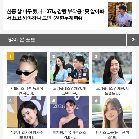
신동 살 너무 뺐나‥37㎏ 감량 부작용 “못 알아봐
서 요요 와야하나 고민”(전현무계획4)
많이 본 포토
샤를리즈 테론, 독보적
트리플에스 김채연, 개
트리플에스 김채연, 서
인 귀걸이..
그맨 김규..
울월드컵..
정은채, 화사한 명사수
하지원, 한국 배우 최초
엔믹스 설윤 ‘눈부신 미
[포토엔H..
MLB 시..
소’[포..