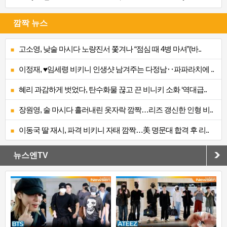
깜짝 뉴스
고소영, 낮술 마시다 노량진서 쫓겨나 “점심 때 4병 마셔”(바..
이정재, ♥임세령 비키니 인생샷 남겨주는 다정남‥파파라치에 ..
혜리 과감하게 벗었다, 탄수화물 끊고 끈 비니키 소화 ‘역대급..
장원영, 술 마시다 흘러내린 옷자락 깜짝…리즈 갱신한 인형 비..
이동국 딸 재시, 파격 비키니 자태 깜짝…美 명문대 합격 후 리..
뉴스엔TV