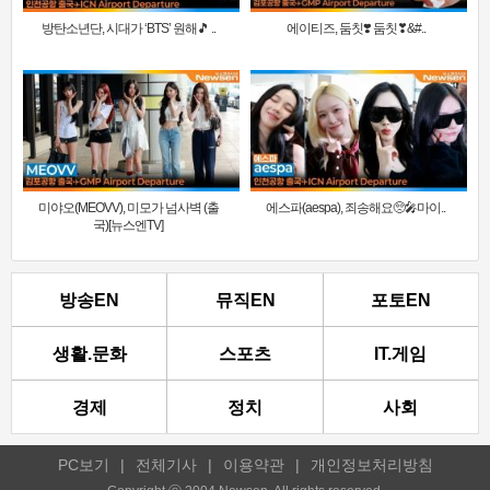
방탄소년단, 시대가 ‘BTS’ 원해🎵 ..
에이티즈, 둠칫❣️ 둠칫❣&#..
미야오(MEOVV), 미모가 넘사벽 (출
에스파(aespa), 죄송해요🥺🎤마이..
국)[뉴스엔TV]
방송EN
뮤직EN
포토EN
생활.문화
스포츠
IT.게임
경제
정치
사회
PC보기
|
전체기사
|
이용약관
|
개인정보처리방침