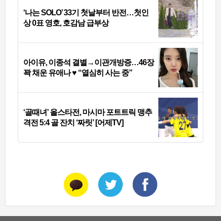
‘나는 SOLO’ 33기 첫날부터 반전…첫인
상 0표 영호, 호감남 급부상
아이유, 이종석 결별→이관개방증…46장
꽉 채운 유애나 ♥ “열심히 사는 중”
‘골때녀’ 올스타전, 마시마 포트트릭 맹추
격전 5:4 골 잔치 ‘짜릿’ [어제TV]