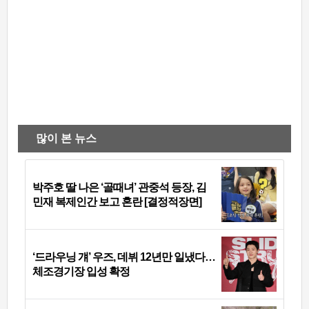
많이 본 뉴스
박주호 딸 나은 ‘골때녀’ 관중석 등장, 김
민재 복제인간 보고 혼란 [결정적장면]
‘드라우닝 걔’ 우즈, 데뷔 12년만 일냈다…
체조경기장 입성 확정