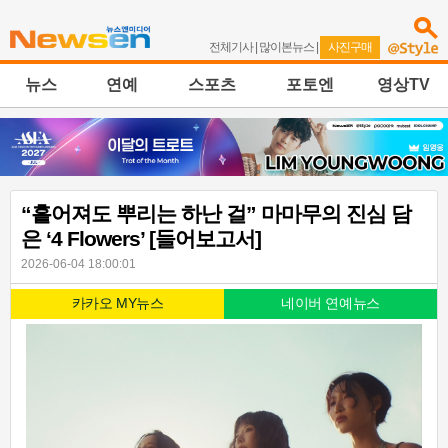
전체기사
|
많이본뉴스
|
사진구매
뉴스
연예
스포츠
포토엔
영상TV
“흩어져도 뿌리는 하난 걸” 마마무의 진심 담
은 ‘4 Flowers’ [들어보고서]
2026-06-04 18:00:01
카카오 MY뉴스
네이버 연예뉴스