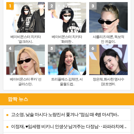
베이비몬스터 치키타
베이비몬스터 치키타
샤를리즈 테론, 독보적
‘걸크러시..
‘화려한 ..
인 귀걸이..
베이비몬스터 루카 ‘선
트리플에스 김채연, 서
정은채, 화사한 명사수
글라스만..
울월드컵..
[포토엔H..
깜짝 뉴스
고소영, 낮술 마시다 노량진서 쫓겨나 “점심 때 4병 마셔”(바..
이정재, ♥임세령 비키니 인생샷 남겨주는 다정남‥파파라치에 ..