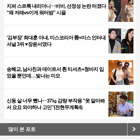
지퍼 스르륵 내리더니‥비비, 선정성 논란 터졌다
“왜 저래vs이게 워터밤” 시끌
‘김부장’ 최대훈 아내, 미스코리아 善+미스 인터내
셔널 3위 ♥장윤서였다
송혜교, 남사친과 데이트서 흰 티셔츠+청바지 입
었을 뿐인데…빛나는 미모
신동 살 너무 뺐나‥37㎏ 감량 부작용 “못 알아봐
서 요요 와야하나 고민”(전현무계획4)
많이 본 포토