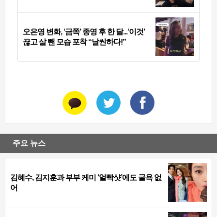
오은영 변화, ‘금쪽’ 종영 후 한 달...‘이것’
끊고 살 뺀 모습 포착 “날씬하다!”
주요 뉴스
김혜수, 김지훈과 부부 케미 ‘얼빡샷’에도 굴욕 없
어