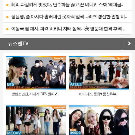
혜리 과감하게 벗었다, 탄수화물 끊고 끈 비니키 소화 ‘역대급..
장원영, 술 마시다 흘러내린 옷자락 깜짝…리즈 갱신한 인형 비..
이동국 딸 재시, 파격 비키니 자태 깜짝…美 명문대 합격 후 리..
뉴스엔TV
방탄소년단, 시대가 ‘BTS’ 원해🎵 ..
에이티즈, 둠칫❣️ 둠칫❣&#..