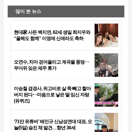
많이 본 뉴스
현대家 사돈 백지연, 62세 생일 최지우와
“올해도 함께” 이영애 신애라도 축하
오연수, 치마 걷어올리고 계곡물 풍덩‥
무더위 잊은 제주 휴가
이승철 겹경사, 위고비로 살 쪽 빼고 할아
버지 된다‥마음으로 낳은 딸 임신 자랑
(유퀴즈)
‘71만 유튜버’ 배인규 신남성연대 대표, 오
늘(5일) 숨진 채 발견…향년 36세