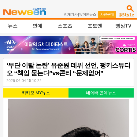
전체기사
|
많이본뉴스
|
사진구매
뉴스
연예
스포츠
포토엔
영상TV
‘무단 이탈 논란’ 유준원 데뷔 선언, 펑키스튜디
오 “책임 묻는다”vs콘티 “문제없어”
2026-06-04 15:10:22
카카오 MY뉴스
네이버 연예뉴스