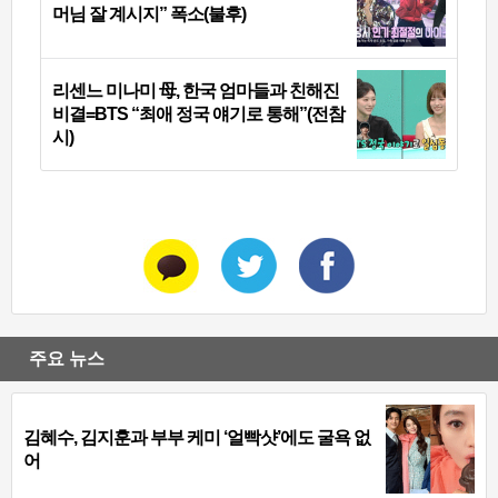
머님 잘 계시지” 폭소(불후)
리센느 미나미 母, 한국 엄마들과 친해진
비결=BTS “최애 정국 얘기로 통해”(전참
시)
주요 뉴스
김혜수, 김지훈과 부부 케미 ‘얼빡샷’에도 굴욕 없
어