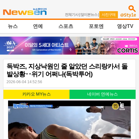
전체기사
|
많이본뉴스
|
사진구매
뉴스
연예
스포츠
포토엔
영상TV
독박즈, 지상낙원인 줄 알았던 스리랑카서 돌
발상황‥위기 어쩌나(독박투어)
2026-06-04 14:52:56
카카오 MY뉴스
네이버 연예뉴스