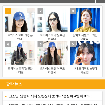
트와이스 쯔위 ‘갓경 쓴
트와이스 미나 ‘눈부신
김희애, 세월도 비켜간
훈녀’..
아름다..
고품격 ..
트와이스 쯔위 ‘편안한
트와이스 쯔위 ‘야구모
나나, 도회적인 눈빛에
스타일..
자만 써..
시선 집..
깜짝 뉴스
고소영, 낮술 마시다 노량진서 쫓겨나 “점심 때 4병 마셔”(바..