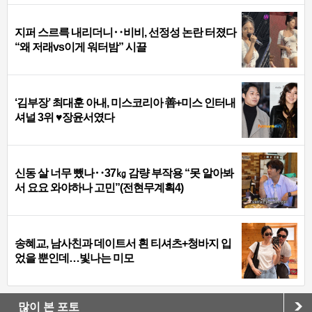
지퍼 스르륵 내리더니‥비비, 선정성 논란 터졌다
“왜 저래vs이게 워터밤” 시끌
‘김부장’ 최대훈 아내, 미스코리아 善+미스 인터내
셔널 3위 ♥장윤서였다
신동 살 너무 뺐나‥37㎏ 감량 부작용 “못 알아봐
서 요요 와야하나 고민”(전현무계획4)
송혜교, 남사친과 데이트서 흰 티셔츠+청바지 입
었을 뿐인데…빛나는 미모
많이 본 포토