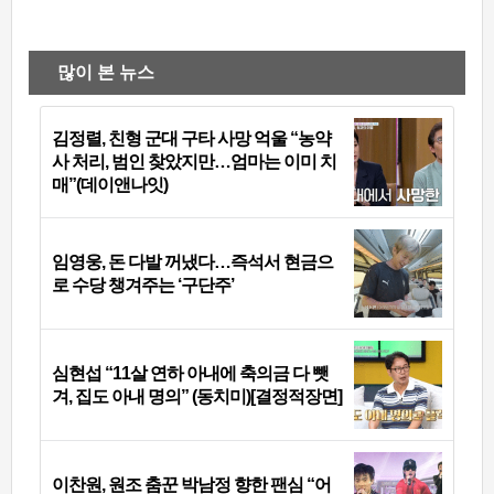
많이 본 뉴스
김정렬, 친형 군대 구타 사망 억울 “농약
사 처리, 범인 찾았지만…엄마는 이미 치
매”(데이앤나잇)
임영웅, 돈 다발 꺼냈다…즉석서 현금으
로 수당 챙겨주는 ‘구단주’
심현섭 “11살 연하 아내에 축의금 다 뺏
겨, 집도 아내 명의” (동치미)[결정적장면]
이찬원, 원조 춤꾼 박남정 향한 팬심 “어