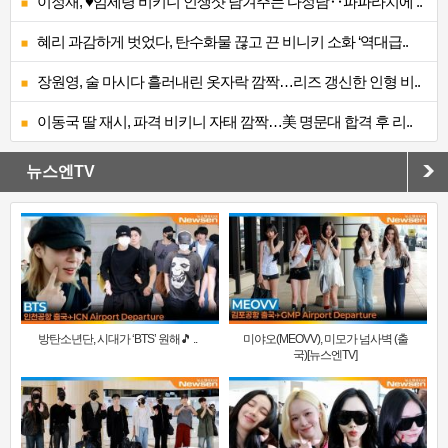
이정재, ♥임세령 비키니 인생샷 남겨주는 다정남‥파파라치에 ..
혜리 과감하게 벗었다, 탄수화물 끊고 끈 비니키 소화 ‘역대급..
장원영, 술 마시다 흘러내린 옷자락 깜짝…리즈 갱신한 인형 비..
이동국 딸 재시, 파격 비키니 자태 깜짝…美 명문대 합격 후 리..
뉴스엔TV
방탄소년단, 시대가 ‘BTS’ 원해🎵 ..
미야오(MEOVV), 미모가 넘사벽 (출
국)[뉴스엔TV]