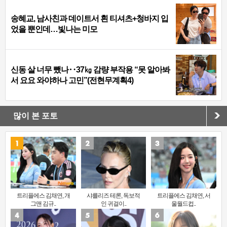
송혜교, 남사친과 데이트서 흰 티셔츠+청바지 입
었을 뿐인데…빛나는 미모
신동 살 너무 뺐나‥37㎏ 감량 부작용 “못 알아봐
서 요요 와야하나 고민”(전현무계획4)
많이 본 포토
트리플에스 김채연, 개
샤를리즈 테론, 독보적
트리플에스 김채연, 서
그맨 김규..
인 귀걸이..
울월드컵..