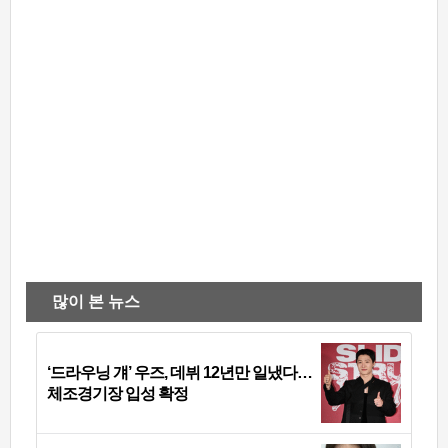
많이 본 뉴스
‘드라우닝 걔’ 우즈, 데뷔 12년만 일냈다…
체조경기장 입성 확정