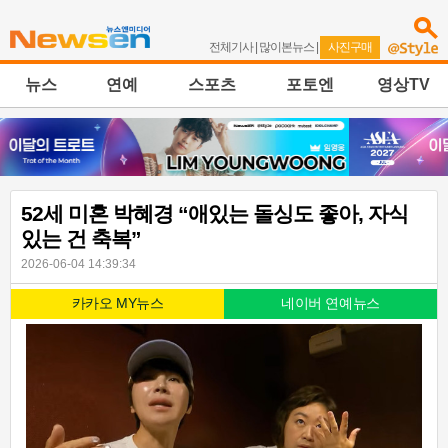
전체기사
|
많이본뉴스
|
사진구매
뉴스
연예
스포츠
포토엔
영상TV
52세 미혼 박혜경 “애있는 돌싱도 좋아, 자식
있는 건 축복”
2026-06-04 14:39:34
카카오 MY뉴스
네이버 연예뉴스