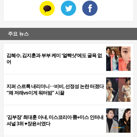
주요 뉴스
김혜수, 김지훈과 부부 케미 ‘얼빡샷’에도 굴욕 없
어
지퍼 스르륵 내리더니‥비비, 선정성 논란 터졌다
“왜 저래vs이게 워터밤” 시끌
‘김부장’ 최대훈 아내, 미스코리아 善+미스 인터내
셔널 3위 ♥장윤서였다