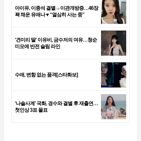
아이유, 이종석 결별→이관개방증…46장
꽉 채운 유애나 ♥ “열심히 사는 중”
‘견미리 딸’ 이유비, 금수저의 여유…청순
미모에 반전 슬림 라인
수애, 변함 없는 품격[스타화보]
‘나솔사계’ 국화, 경수와 결별 후 재출연…
첫인상 3표 몰표