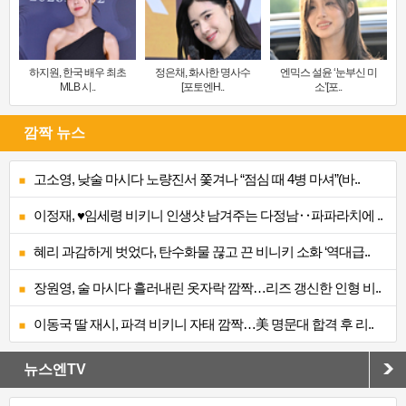
하지원, 한국 배우 최초
정은채, 화사한 명사수
엔믹스 설윤 ‘눈부신 미
MLB 시..
[포토엔H..
소’[포..
깜짝 뉴스
고소영, 낮술 마시다 노량진서 쫓겨나 “점심 때 4병 마셔”(바..
이정재, ♥임세령 비키니 인생샷 남겨주는 다정남‥파파라치에 ..
혜리 과감하게 벗었다, 탄수화물 끊고 끈 비니키 소화 ‘역대급..
장원영, 술 마시다 흘러내린 옷자락 깜짝…리즈 갱신한 인형 비..
이동국 딸 재시, 파격 비키니 자태 깜짝…美 명문대 합격 후 리..
뉴스엔TV