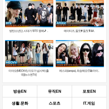
방탄소년단, 시대가 ‘BTS’ 원해🎵 ..
에이티즈, 둠칫❣️ 둠칫❣&#..
미야오(MEOVV), 미모가 넘사벽 (출
에스파(aespa), 죄송해요🥺🎤마이..
국)[뉴스엔TV]
방송EN
뮤직EN
포토EN
생활.문화
스포츠
IT.게임