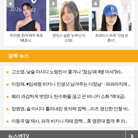
하지원, 한국 배우 최초
엔믹스 설윤 ‘눈부신 미
트와이스 쯔위 ‘갓경 쓴
MLB 시..
소’[포..
훈녀’..
깜짝 뉴스
고소영, 낮술 마시다 노량진서 쫓겨나 “점심 때 4병 마셔”(바..
이정재, ♥임세령 비키니 인생샷 남겨주는 다정남‥파파라치에 ..
혜리 과감하게 벗었다, 탄수화물 끊고 끈 비니키 소화 ‘역대급..
장원영, 술 마시다 흘러내린 옷자락 깜짝…리즈 갱신한 인형 비..
이동국 딸 재시, 파격 비키니 자태 깜짝…美 명문대 합격 후 리..
뉴스엔TV