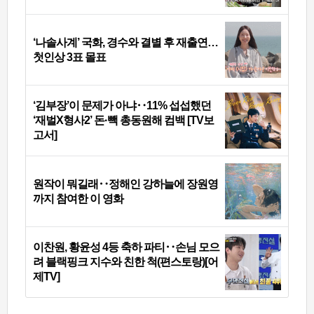
‘나솔사계’ 국화, 경수와 결별 후 재출연…
첫인상 3표 몰표
‘김부장’이 문제가 아냐‥11% 섭섭했던
‘재벌X형사2’ 돈·빽 총동원해 컴백 [TV보
고서]
원작이 뭐길래‥정해인 강하늘에 장원영
까지 참여한 이 영화
이찬원, 황윤성 4등 축하 파티‥손님 모으
려 블랙핑크 지수와 친한 척(편스토랑)[어
제TV]