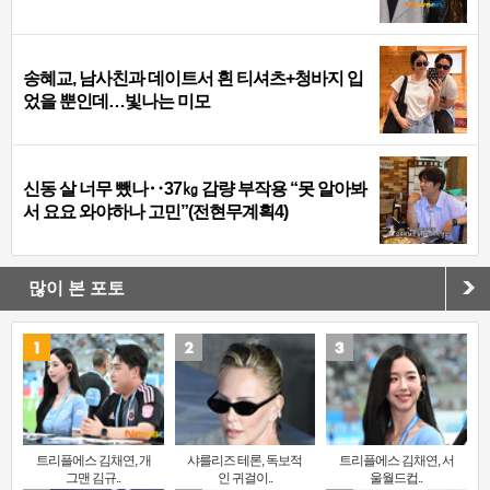
송혜교, 남사친과 데이트서 흰 티셔츠+청바지 입
었을 뿐인데…빛나는 미모
신동 살 너무 뺐나‥37㎏ 감량 부작용 “못 알아봐
서 요요 와야하나 고민”(전현무계획4)
많이 본 포토
트리플에스 김채연, 개
샤를리즈 테론, 독보적
트리플에스 김채연, 서
그맨 김규..
인 귀걸이..
울월드컵..