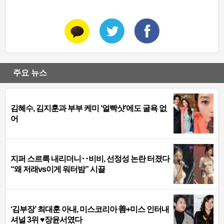
주요 뉴스
김혜수, 김지훈과 부부 케미 ‘얼빡샷’에도 굴욕 없
어
지퍼 스르륵 내리더니‥비비, 선정성 논란 터졌다
“왜 저래vs이게 워터밤” 시끌
‘김부장’ 최대훈 아내, 미스코리아 善+미스 인터내
셔널 3위 ♥장윤서였다