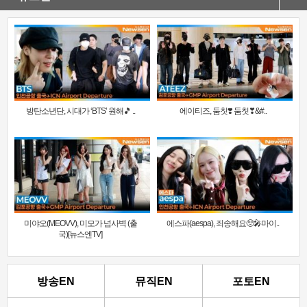
방탄소년단, 시대가 ‘BTS’ 원해🎵 ..
에이티즈, 둠칫❣️ 둠칫❣&#..
미야오(MEOVV), 미모가 넘사벽 (출
에스파(aespa), 죄송해요🥺🎤마이..
국)[뉴스엔TV]
방송EN
뮤직EN
포토EN