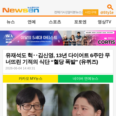
전체기사
|
많이본뉴스
|
사진구매
뉴스
연예
스포츠
포토엔
영상TV
유재석도 헉‥김신영, 13년 다이어트 6주만 무
너뜨린 기적의 식단 “혈당 폭발” (유퀴즈)
2026-06-04 14:40:31
카카오 MY뉴스
네이버 연예뉴스