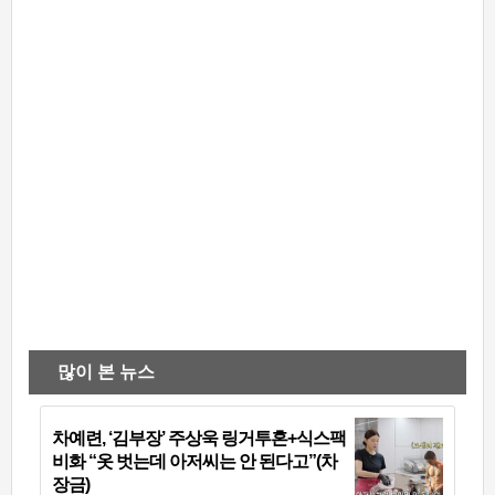
많이 본 뉴스
차예련, ‘김부장’ 주상욱 링거투혼+식스팩
비화 “옷 벗는데 아저씨는 안 된다고”(차
장금)