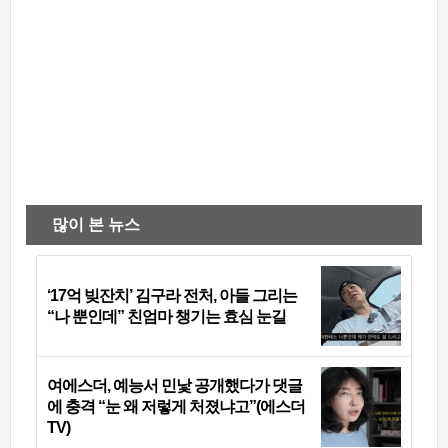
많이 본 뉴스
‘17억 빚잔치’ 김구라 전처, 아들 그리는
“나 뿐인데” 친엄마 챙기는 효심 눈길
여에스더, 예능서 민낯 공개했다가 댓글
에 충격 “눈 왜 저렇게 처졌냐고”(에스더
TV)