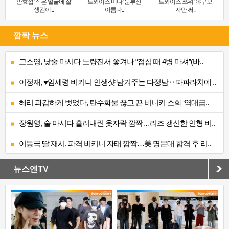
안효섭 ‘작은 얼굴에 잘
트와이스 미나 ‘눈부신
트와이스 쯔위 ‘야구모
생김이 ..
아름다..
자만 써..
깜짝 뉴스
고소영, 낮술 마시다 노량진서 쫓겨나 “점심 때 4병 마셔”(바..
이정재, ♥임세령 비키니 인생샷 남겨주는 다정남‥파파라치에 ..
혜리 과감하게 벗었다, 탄수화물 끊고 끈 비니키 소화 ‘역대급..
장원영, 술 마시다 흘러내린 옷자락 깜짝…리즈 갱신한 인형 비..
이동국 딸 재시, 파격 비키니 자태 깜짝…美 명문대 합격 후 리..
뉴스엔TV