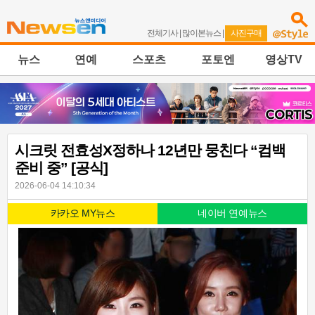
전체기사
|
많이본뉴스
|
사진구매
뉴스
연예
스포츠
포토엔
영상TV
시크릿 전효성X정하나 12년만 뭉친다 “컴백
준비 중” [공식]
2026-06-04 14:10:34
카카오 MY뉴스
네이버 연예뉴스