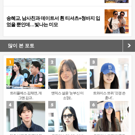
송혜교, 남사친과 데이트서 흰 티셔츠+청바지 입
었을 뿐인데…빛나는 미모
많이 본 포토
트리플에스 김채연, 개
엔믹스 설윤 ‘눈부신 미
트와이스 쯔위 ‘갓경 쓴
그맨 김규..
소’[포..
훈녀’..