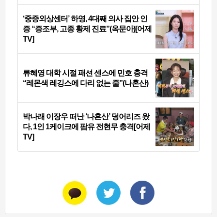
‘중증외상센터’ 하영, 4대째 의사 집안 인
증 “증조부, 고종 황제 진료”(옥문아)[어제
TV]
류혜영 대학 시절 패션 센스에 민호 충격
“레몬색 레깅스에 다리 없는 줄”(나혼산)
박나래 이장우 떠난 ‘나혼산’ 덩어리즈 왔
다, 1인 1케이크에 팜유 전현무 충격[어제
TV]