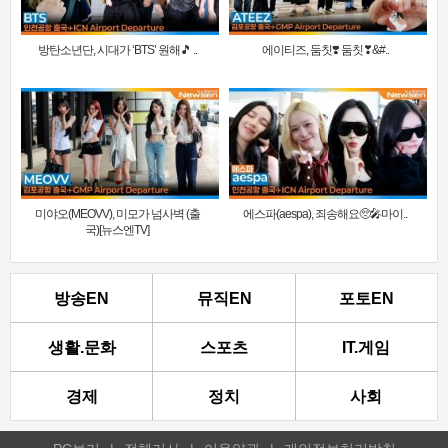
방탄소년단, 시대가 ‘BTS’ 원해🎵 ..
에이티즈, 둠칫❣️ 둠칫❣&#..
미야오(MEOVV), 미모가 넘사벽 (출
에스파(aespa), 죄송해요🥺🎤마이..
국)[뉴스엔TV]
방송EN
뮤직EN
포토EN
생활.문화
스포츠
IT.게임
경제
정치
사회