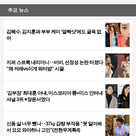
주요 뉴스
김혜수, 김지훈과 부부 케미 ‘얼빡샷’에도 굴욕 없
어
지퍼 스르륵 내리더니‥비비, 선정성 논란 터졌다
“왜 저래vs이게 워터밤” 시끌
‘김부장’ 최대훈 아내, 미스코리아 善+미스 인터내
셔널 3위 ♥장윤서였다
신동 살 너무 뺐나‥37㎏ 감량 부작용 “못 알아봐
서 요요 와야하나 고민”(전현무계획4)