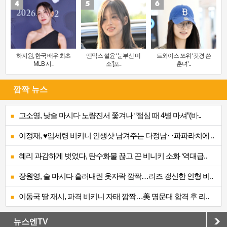
하지원, 한국 배우 최초
엔믹스 설윤 ‘눈부신 미
트와이스 쯔위 ‘갓경 쓴
MLB 시..
소’[포..
훈녀’..
깜짝 뉴스
고소영, 낮술 마시다 노량진서 쫓겨나 “점심 때 4병 마셔”(바..
이정재, ♥임세령 비키니 인생샷 남겨주는 다정남‥파파라치에 ..
혜리 과감하게 벗었다, 탄수화물 끊고 끈 비니키 소화 ‘역대급..
장원영, 술 마시다 흘러내린 옷자락 깜짝…리즈 갱신한 인형 비..
이동국 딸 재시, 파격 비키니 자태 깜짝…美 명문대 합격 후 리..
뉴스엔TV