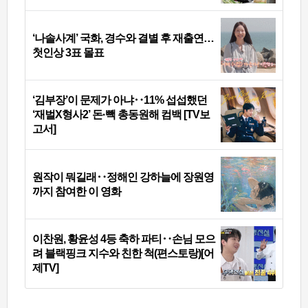
‘나솔사계’ 국화, 경수와 결별 후 재출연…
첫인상 3표 몰표
‘김부장’이 문제가 아냐‥11% 섭섭했던
‘재벌X형사2’ 돈·빽 총동원해 컴백 [TV보
고서]
원작이 뭐길래‥정해인 강하늘에 장원영
까지 참여한 이 영화
이찬원, 황윤성 4등 축하 파티‥손님 모으
려 블랙핑크 지수와 친한 척(편스토랑)[어
제TV]