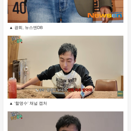
▲ 광희, 뉴스엔DB
▲ ‘할명수’ 채널 캡처