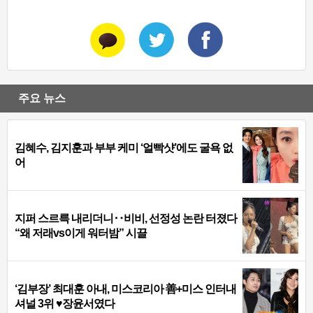
주요 뉴스
김혜수, 김지훈과 부부 케미 ‘얼빡샷’에도 굴욕 없
어
지퍼 스르륵 내리더니‥비비, 선정성 논란 터졌다
“왜 저래vs이게 워터밤” 시끌
‘김부장’ 최대훈 아내, 미스코리아 善+미스 인터내
셔널 3위 ♥장윤서였다