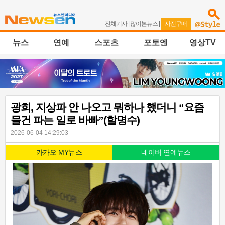
전체기사
|
많이본뉴스
|
사진구매
뉴스
연예
스포츠
포토엔
영상TV
광희, 지상파 안 나오고 뭐하나 했더니 “요즘
물건 파는 일로 바빠”(할명수)
2026-06-04 14:29:03
카카오 MY뉴스
네이버 연예뉴스