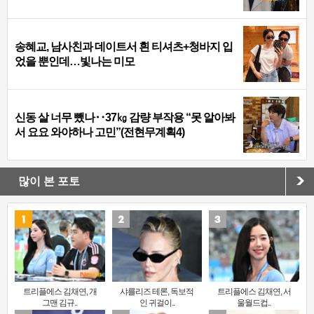
송혜교, 남사친과 데이트서 흰 티셔츠+청바지 입
었을 뿐인데…빛나는 미모
신동 살 너무 뺐나‥37㎏ 감량 부작용 “못 알아봐
서 요요 와야하나 고민”(전현무계획4)
많이 본 포토
트리플에스 김채연, 개
샤를리즈 테론, 독보적
트리플에스 김채연, 서
그맨 김규..
인 귀걸이..
울월드컵..