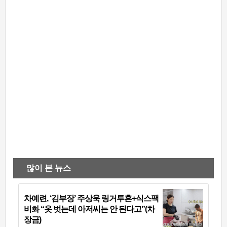
많이 본 뉴스
차예련, ‘김부장’ 주상욱 링거투혼+식스팩
비화 “옷 벗는데 아저씨는 안 된다고”(차
장금)