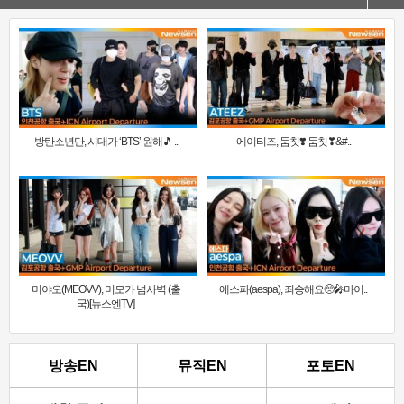
방탄소년단, 시대가 ‘BTS’ 원해🎵 ..
에이티즈, 둠칫❣️ 둠칫❣&#..
미야오(MEOVV), 미모가 넘사벽 (출
에스파(aespa), 죄송해요🥺🎤마이..
국)[뉴스엔TV]
방송EN
뮤직EN
포토EN