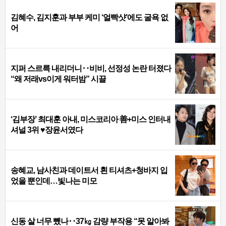
김혜수, 김지훈과 부부 케미 ‘얼빡샷’에도 굴욕 없
어
지퍼 스르륵 내리더니‥비비, 선정성 논란 터졌다
“왜 저래vs이게 워터밤” 시끌
‘김부장’ 최대훈 아내, 미스코리아 善+미스 인터내
셔널 3위 ♥장윤서였다
송혜교, 남사친과 데이트서 흰 티셔츠+청바지 입
었을 뿐인데…빛나는 미모
신동 살 너무 뺐나‥37㎏ 감량 부작용 “못 알아봐