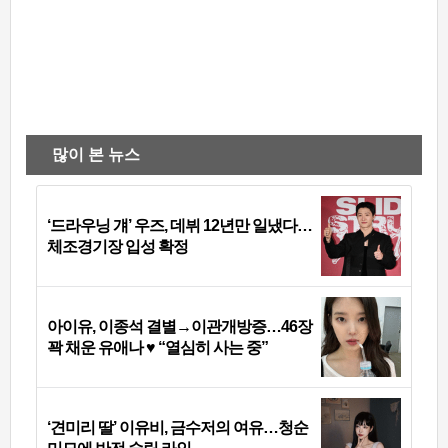
많이 본 뉴스
‘드라우닝 걔’ 우즈, 데뷔 12년만 일냈다…
체조경기장 입성 확정
아이유, 이종석 결별→이관개방증…46장
꽉 채운 유애나 ♥ “열심히 사는 중”
‘견미리 딸’ 이유비, 금수저의 여유…청순