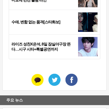
미모에 반전 슬림 라인
수애, 변함 없는 품격[스타화보]
라이즈 성찬X은석, 8일 잠실야구장 뜬
다…시구 시타+특별공연까지
주요 뉴스