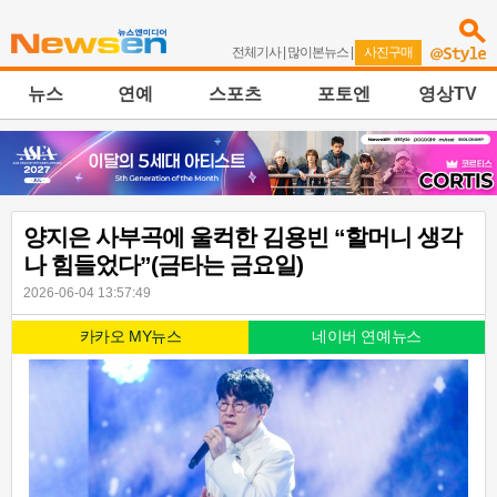
전체기사
|
많이본뉴스
|
사진구매
뉴스
연예
스포츠
포토엔
영상TV
양지은 사부곡에 울컥한 김용빈 “할머니 생각
나 힘들었다”(금타는 금요일)
2026-06-04 13:57:49
카카오 MY뉴스
네이버 연예뉴스