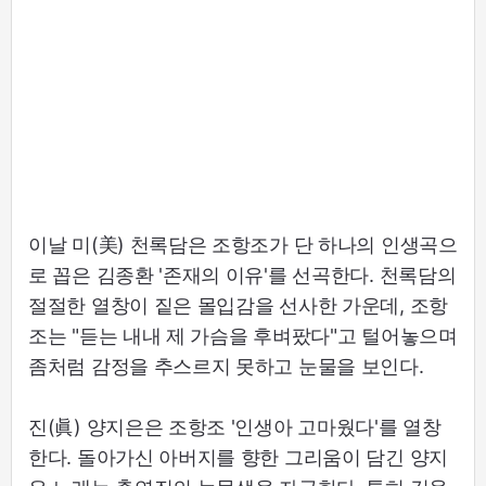
이날 미(美) 천록담은 조항조가 단 하나의 인생곡으
로 꼽은 김종환 '존재의 이유'를 선곡한다. 천록담의
절절한 열창이 짙은 몰입감을 선사한 가운데, 조항
조는 "듣는 내내 제 가슴을 후벼팠다"고 털어놓으며
좀처럼 감정을 추스르지 못하고 눈물을 보인다.
진(眞) 양지은은 조항조 '인생아 고마웠다'를 열창
한다. 돌아가신 아버지를 향한 그리움이 담긴 양지