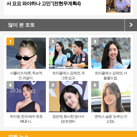
서 요요 와야하나 고민”(전현무계획4)
많이 본 포토
샤를리즈 테론, 독보적
트리플에스 김채연, 개
트리플에스 김채연, 서
인 귀걸이..
그맨 김규..
울월드컵..
하지원, 한국 배우 최초
정은채, 화사한 명사수
엔믹스 설윤 ‘눈부신 미
MLB 시..
[포토엔H..
소’[포..
깜짝 뉴스