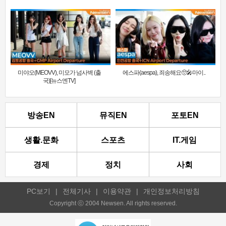
미야오(MEOVV), 미모가 넘사벽 (출
에스파(aespa), 죄송해요🥺🎤마이..
국)[뉴스엔TV]
방송EN
뮤직EN
포토EN
생활.문화
스포츠
IT.게임
경제
정치
사회
PC보기
|
전체기사
|
이용약관
|
개인정보처리방침
Copyright ⓒ 2004 Newsen. All rights reserved.