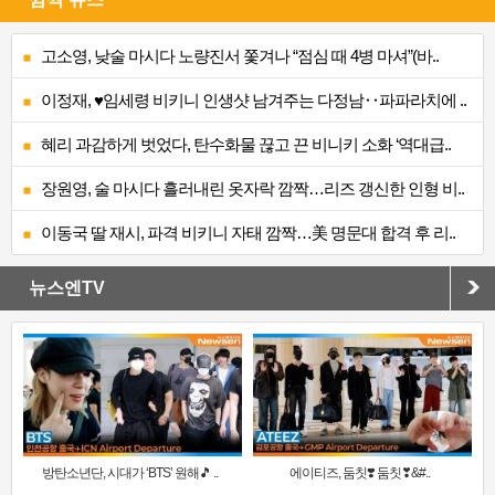
고소영, 낮술 마시다 노량진서 쫓겨나 “점심 때 4병 마셔”(바..
이정재, ♥임세령 비키니 인생샷 남겨주는 다정남‥파파라치에 ..
혜리 과감하게 벗었다, 탄수화물 끊고 끈 비니키 소화 ‘역대급..
장원영, 술 마시다 흘러내린 옷자락 깜짝…리즈 갱신한 인형 비..
이동국 딸 재시, 파격 비키니 자태 깜짝…美 명문대 합격 후 리..
뉴스엔TV
방탄소년단, 시대가 ‘BTS’ 원해🎵 ..
에이티즈, 둠칫❣️ 둠칫❣&#..