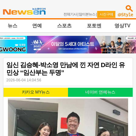
전체기사
|
많이본뉴스
|
사진구매
뉴스
연예
스포츠
포토엔
영상TV
임신 김승혜-박소영 만남에 낀 자연 D라인 유
민상 “임산부는 두명”
2026-06-04 14:04:56
카카오 MY뉴스
네이버 연예뉴스