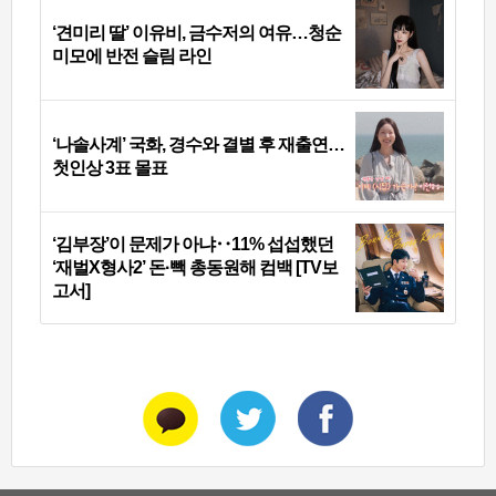
‘견미리 딸’ 이유비, 금수저의 여유…청순
미모에 반전 슬림 라인
‘나솔사계’ 국화, 경수와 결별 후 재출연…
첫인상 3표 몰표
‘김부장’이 문제가 아냐‥11% 섭섭했던
‘재벌X형사2’ 돈·빽 총동원해 컴백 [TV보
고서]