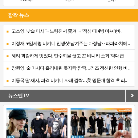
깜짝 뉴스
고소영, 낮술 마시다 노량진서 쫓겨나 “점심 때 4병 마셔”(바..
이정재, ♥임세령 비키니 인생샷 남겨주는 다정남‥파파라치에 ..
혜리 과감하게 벗었다, 탄수화물 끊고 끈 비니키 소화 ‘역대급..
장원영, 술 마시다 흘러내린 옷자락 깜짝…리즈 갱신한 인형 비..
이동국 딸 재시, 파격 비키니 자태 깜짝…美 명문대 합격 후 리..
뉴스엔TV