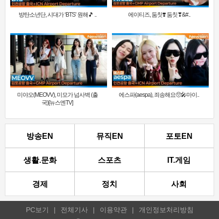
방탄소년단, 시대가 ‘BTS’ 원해🎵 ..
에이티즈, 둠칫❣️ 둠칫❣&#..
미야오(MEOVV), 미모가 넘사벽 (출
에스파(aespa), 죄송해요🥺🎤마이..
국)[뉴스엔TV]
방송EN
뮤직EN
포토EN
생활.문화
스포츠
IT.게임
경제
정치
사회
PC보기
|
전체기사
|
이용약관
|
개인정보처리방침