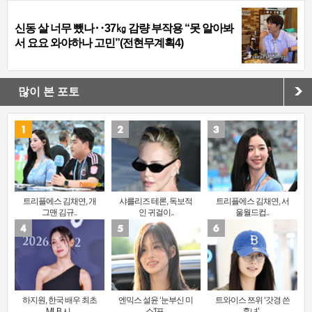
신동 살 너무 뺐나‥37㎏ 감량 부작용 “못 알아봐
서 요요 와야하나 고민”(전현무계획4)
많이 본 포토
트리플에스 김채연, 개
샤를리즈 테론, 독보적
트리플에스 김채연, 서
그맨 김규..
인 귀걸이..
울월드컵..
하지원, 한국 배우 최초
엔믹스 설윤 ‘눈부신 미
트와이스 쯔위 ‘갓경 쓴
MLB 시..
소’[포..
훈녀’..