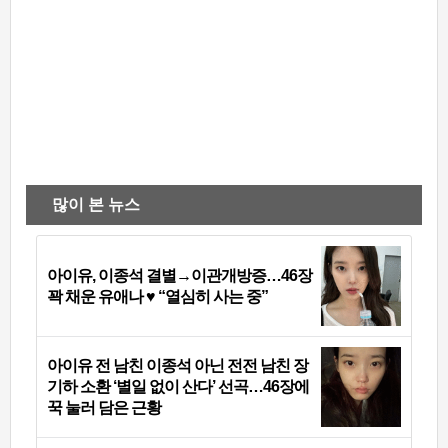
많이 본 뉴스
아이유, 이종석 결별→이관개방증…46장
꽉 채운 유애나 ♥ “열심히 사는 중”
아이유 전 남친 이종석 아닌 전전 남친 장
기하 소환 ‘별일 없이 산다’ 선곡…46장에
꾹 눌러 담은 근황