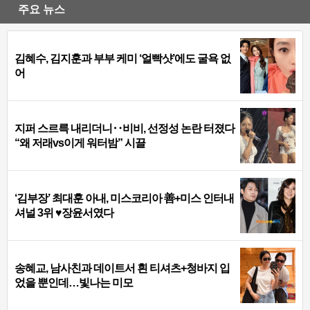
주요 뉴스
김혜수, 김지훈과 부부 케미 ‘얼빡샷’에도 굴욕 없
어
지퍼 스르륵 내리더니‥비비, 선정성 논란 터졌다
“왜 저래vs이게 워터밤” 시끌
‘김부장’ 최대훈 아내, 미스코리아 善+미스 인터내
셔널 3위 ♥장윤서였다
송혜교, 남사친과 데이트서 흰 티셔츠+청바지 입
었을 뿐인데…빛나는 미모