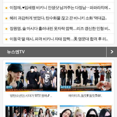
이정재, ♥임세령 비키니 인생샷 남겨주는 다정남‥파파라치에 ..
혜리 과감하게 벗었다, 탄수화물 끊고 끈 비니키 소화 ‘역대급..
장원영, 술 마시다 흘러내린 옷자락 깜짝…리즈 갱신한 인형 비..
이동국 딸 재시, 파격 비키니 자태 깜짝…美 명문대 합격 후 리..
뉴스엔TV
방탄소년단, 시대가 ‘BTS’ 원해🎵 ..
에이티즈, 둠칫❣️ 둠칫❣&#..