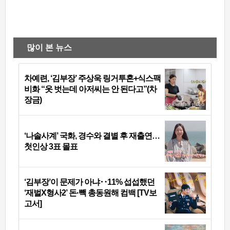
많이 본 뉴스
차예련, ‘김부장’ 주상욱 링거투혼+식스팩
비화 “옷 벗는데 아저씨는 안 된다고”(차
장금)
‘나솔사계’ 국화, 경수와 결별 후 재출연…
첫인상 3표 몰표
‘김부장’이 문제가 아냐‥11% 섭섭했던
‘재벌X형사2’ 돈·빽 총동원해 컴백 [TV보
고서]