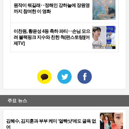
원작이 뭐길래‥정해인 강하늘에 장원영
까지 참여한 이 영화
이찬원, 황윤성 4등 축하 파티‥손님 모으
려 블랙핑크 지수와 친한 척(편스토랑)[어
제TV]
주요 뉴스
김혜수, 김지훈과 부부 케미 ‘얼빡샷’에도 굴욕 없
어