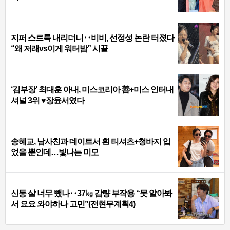
지퍼 스르륵 내리더니‥비비, 선정성 논란 터졌다
“왜 저래vs이게 워터밤” 시끌
‘김부장’ 최대훈 아내, 미스코리아 善+미스 인터내
셔널 3위 ♥장윤서였다
송혜교, 남사친과 데이트서 흰 티셔츠+청바지 입
었을 뿐인데…빛나는 미모
신동 살 너무 뺐나‥37㎏ 감량 부작용 “못 알아봐
서 요요 와야하나 고민”(전현무계획4)