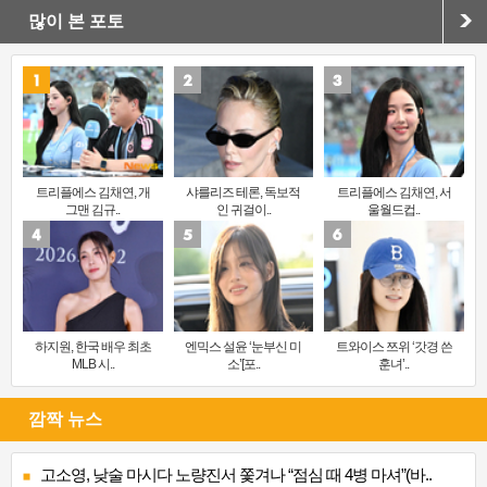
많이 본 포토
트리플에스 김채연, 개
샤를리즈 테론, 독보적
트리플에스 김채연, 서
그맨 김규..
인 귀걸이..
울월드컵..
하지원, 한국 배우 최초
엔믹스 설윤 ‘눈부신 미
트와이스 쯔위 ‘갓경 쓴
MLB 시..
소’[포..
훈녀’..
깜짝 뉴스
고소영, 낮술 마시다 노량진서 쫓겨나 “점심 때 4병 마셔”(바..