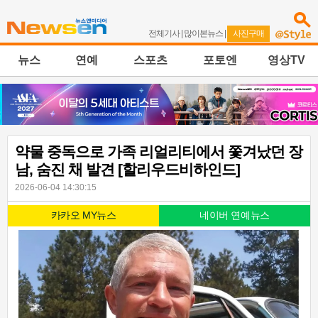
전체기사
|
많이본뉴스
|
사진구매
뉴스
연예
스포츠
포토엔
영상TV
약물 중독으로 가족 리얼리티에서 쫓겨났던 장
남, 숨진 채 발견 [할리우드비하인드]
2026-06-04 14:30:15
카카오 MY뉴스
네이버 연예뉴스